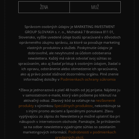
ŽENA
MUŽ
Správcom osobných údajov je MARKETING INVESTMENT
GROUP SLOVAKIA s. r. o., Michalská 7 Bratislava 811 01,
Slovensko, vyššie uvedené údaje budú spracúvané v dôvodoch
oprávneného záujmu správcu, za ktoré sa považuje marketing
vlastných produktov a služieb. Poskytnutie údajov je
dobrovoľné, ale nevyhnutné za účelom odoberania
newslettera. Každý má nárok odvolať svoj súhlas so
spracúvaním, ako aj žiadať prístup k osobným údajom, žiadať o
ich opravu, odstránenie alebo obmedzenie ich spracúvania,
ako aj právo podať sťažnosť dozornému orgánu. Plné znenie
Podmienkach ochrany súkromia
informačnej doložky v
*Zľava je jednorazová a platí 48 hodín od jej prijatia. Nájdete ju
v samostatnom e-maile, ktorý vám pošleme po kliknutí na
nezľavnené
aktivačný odkaz. Zľavový kód sa vzťahuje na
produkty
špeciálnych produktov
s výnimkou
, nekombinuje sa
s inými promo akciami a špeciálnymi ponukami. Zľavu
vyplývajúcu zo zápisu do Newslettera je možné uplatniť iba pri
nákupoch v internetovom obchode. Pamätajte, že prihlásením
sa na odber newslettera vyjadrujete súhlas so zasielaním
Podrobnosti v podmienkach
marketingových informácií.
predajných akcií.