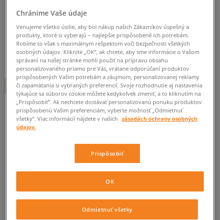
NIKE VESTA TECH FLEECE
Chránime Vaše údaje
dámske, vesty
Venujeme všetko úsilie, aby bol nákup našich Zákazníkov úspešný a
produkty, ktoré si vyberajú – najlepšie prispôsobené ich potrebám.
0.0
(
0
)
Robíme to však s maximálnym rešpektom voči bezpečnosti všetkých
osobných údajov. Kliknite „OK”, ak chcete, aby sme informácie o Vašom
49,95
€
cena s DPH
správaní na našej stránke mohli použiť na prípravu obsahu
personalizovaného priamo pre Vás, vrátane odporúčaní produktov
prispôsobených Vašim potrebám a záujmom, personalizovanej reklamy
+ 50 BODOV V
SIZEERCLUBE
či zapamätania si vybraných preferencií. Svoje rozhodnutie aj nastavenia
týkajúce sa súborov cookie môžete kedykoľvek zmeniť, a to kliknutím na
„Prispôsobiť”. Ak nechcete dostávať personalizovanú ponuku produktov
prispôsobenú Vašim preferenciám, vyberte možnosť „Odmietnuť
všetky”. Viac informácií nájdete v našich
zásadách ochrany osobných
Informujte ma o dostupnosti
údajov.
Ak bude položka opäť dostupná, dostanete od nás oznámenie.
Prispôsobiť
Vyberte veľkosť
OK
ZISTIŤ DOSTUPNOSŤ V NAŠICH KAMENNÝCH PREDAJNIACH
Informovať o
XS
dostupnosti
Odmietnuť všetky