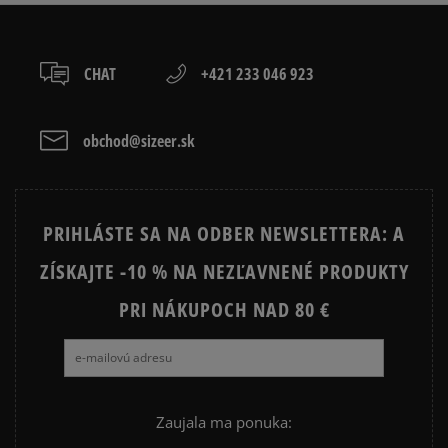
osobné prevzatie v predajni.
Dostupné spôsoby platby:
prevod,
CHAT
+421 233 046 923
kartou,
platba na dobierku.
obchod@sizeer.sk
PRIHLÁSTE SA NA ODBER NEWSLETTERA: A
ZÍSKAJTE -10 % NA NEZĽAVNENÉ PRODUKTY
PRI NÁKUPOCH NAD 80 €
Zaujala ma ponuka: