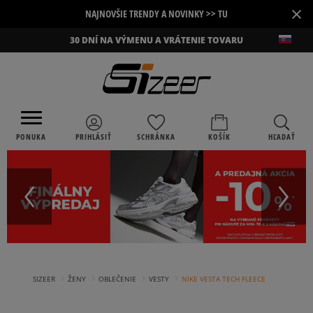
×
NAJNOVŠIE TRENDY A NOVINKY >> TU
30 DNÍ NA VÝMENU A VRÁTENIE TOVARU
PONUKA
PRIHLÁSIŤ
SCHRÁNKA
KOŠÍK
HĽADAŤ
›
›
›
›
SIZEER
ŽENY
OBLEČENIE
VESTY
NIKE VESTA TECH FLEECE