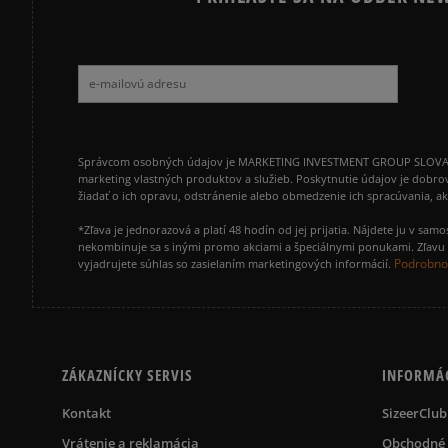
Správcom osobných údajov je MARKETING INVESTMENT GROUP SLOVAKIA s.
marketing vlastných produktov a služieb. Poskytnutie údajov je dobro
žiadať o ich opravu, odstránenie alebo obmedzenie ich spracúvania, 
*Zľava je jednorazová a platí 48 hodín od jej prijatia. Nájdete ju v s
nekombinuje sa s inými promo akciami a špeciálnymi ponukami. Zľavu v
Podrobnos
vyjadrujete súhlas so zasielaním marketingových informácií.
ZÁKAZNÍCKY SERVIS
INFORMÁ
Kontakt
SizeerClub
Vrátenie a reklamácia
Obchodné