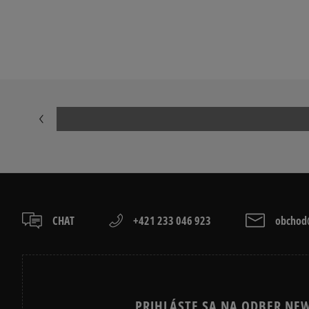
Prezrite si populárne kolekcie:
NIKE FLEECE
NIKE TECH FL
ADIDAS 3 STRIPES
ADIDAS 3 STR
CHAT
+421 233 046 923
obchod@
PRIHLÁSTE SA NA ODBER NEW