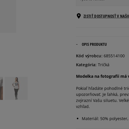
Informovať o
ZISTIŤ DOSTUPNOSŤ V NAŠ
XS
dostupnosti
Informovať o
S
dostupnosti
OPIS PRODUKTU
Informovať o
Kód výrobcu:
685514100
M
dostupnosti
Kategória:
Tričká
Informovať o
Modelka na fotografii má 
L
dostupnosti
Pokiaľ hľadáte pohodlné tr
upozorňovať. Je ľahká, prev
zvýrazní Vašu siluetu. Veľk
vzhľad.
Materiál: 50% polyester