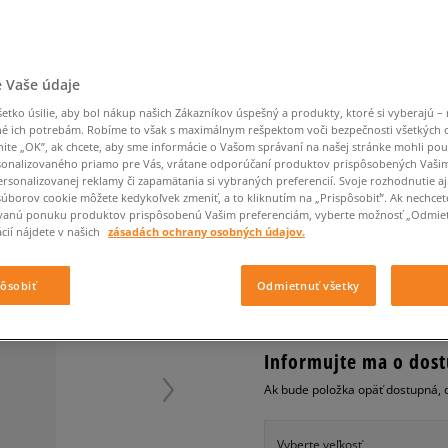
Converse Chuck Taylor
Havaianas
Starostlivosť o obuv
Confront
Champion
EMU Australia
Starostlivosť o obuv
Boxerky
All Star
Dickies
Čiapky
Converse
Confront
Ellesse
Čiapky
Klobúky
Nike Air Max 90
Saucony
Šály a rukavice
Crocs
Converse
Fila
Rukavice
Starostlivosť o obuv
Nike Air Max DN8
Clarks
Dr. Martens
DC
Jansport
 Vaše údaje
Klobúky
Čiapky
NIKE TRIČKO TEE- REFL
Nike Air Force 1 LV8
Eastpak
Dickies
Jordan
tko úsilie, aby bol nákup našich Zákazníkov úspešný a produkty, ktoré si vyberajú – 
Rukavice
Jordan 4
dámske, tričká
é ich potrebám. Robíme to však s maximálnym rešpektom voči bezpečnosti všetkých
Empire
Eastpak
Lacoste
nite „OK”, ak chcete, aby sme informácie o Vašom správaní na našej stránke mohli pou
New Balance 530
0.0
(
0
)
onalizovaného priamo pre Vás, vrátane odporúčaní produktov prispôsobených Vaši
New Balance 1906
rsonalizovanej reklamy či zapamätania si vybraných preferencií. Svoje rozhodnutie aj
19,95
€
súborov cookie môžete kedykoľvek zmeniť, a to kliknutím na „Prispôsobiť”. Ak nechcet
Puma Speedcat
cena s 
vanú ponuku produktov prispôsobenú Vašim preferenciám, vyberte možnosť „Odmiet
Puma Suede XL
cií nájdete v našich
zásadách ochrany osobných údajov.
Puma Palermo
+ 20 BODOV V
SIZEERCLU
Asics Gel-NYC Rugged
pôsobiť
Odmietnuť všetky
Informujte ma o dost
Ak bude položka opäť dostupná, 
Vyberte veľkosť