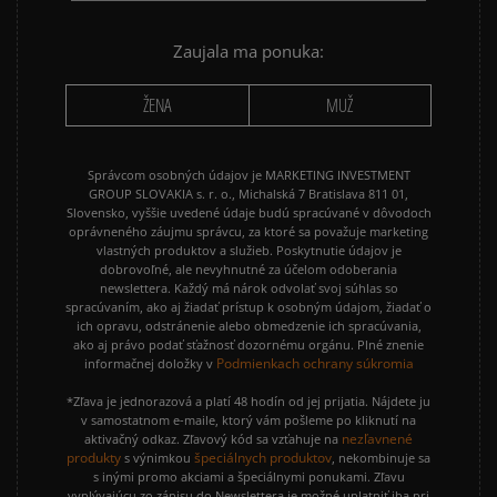
Zaujala ma ponuka:
ŽENA
MUŽ
Správcom osobných údajov je MARKETING INVESTMENT
GROUP SLOVAKIA s. r. o., Michalská 7 Bratislava 811 01,
Slovensko, vyššie uvedené údaje budú spracúvané v dôvodoch
oprávneného záujmu správcu, za ktoré sa považuje marketing
vlastných produktov a služieb. Poskytnutie údajov je
dobrovoľné, ale nevyhnutné za účelom odoberania
newslettera. Každý má nárok odvolať svoj súhlas so
spracúvaním, ako aj žiadať prístup k osobným údajom, žiadať o
ich opravu, odstránenie alebo obmedzenie ich spracúvania,
ako aj právo podať sťažnosť dozornému orgánu. Plné znenie
Podmienkach ochrany súkromia
informačnej doložky v
*Zľava je jednorazová a platí 48 hodín od jej prijatia. Nájdete ju
v samostatnom e-maile, ktorý vám pošleme po kliknutí na
nezľavnené
aktivačný odkaz. Zľavový kód sa vzťahuje na
produkty
špeciálnych produktov
s výnimkou
, nekombinuje sa
s inými promo akciami a špeciálnymi ponukami. Zľavu
vyplývajúcu zo zápisu do Newslettera je možné uplatniť iba pri