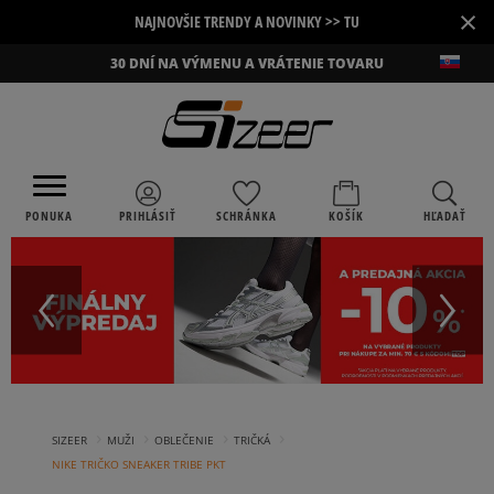
×
NAJNOVŠIE TRENDY A NOVINKY >> TU
30 DNÍ NA VÝMENU A VRÁTENIE TOVARU
PONUKA
PRIHLÁSIŤ
SCHRÁNKA
KOŠÍK
HĽADAŤ
›
›
›
›
SIZEER
MUŽI
OBLEČENIE
TRIČKÁ
NIKE TRIČKO SNEAKER TRIBE PKT