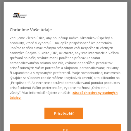
NIKE TRIČKO SNEAKER TRIBE
PKT
pánske, tričká
Chránime Vaše údaje
0.0
(
0
)
Venujeme všetko úsilie, aby bol nákup našich Zákazníkov úspešný a
produkty, ktoré si vyberajú – najlepšie prispôsobené ich potrebám.
19,95
€
Robíme to však s maximálnym rešpektom voči bezpečnosti všetkých
cena s DPH
osobných údajov. Kliknite „OK”, ak chcete, aby sme informácie o Vašom
správaní na našej stránke mohli použiť na prípravu obsahu
personalizovaného priamo pre Vás, vrátane odporúčaní produktov
+ 20 BODOV V
SIZEERCLUBE
prispôsobených Vašim potrebám a záujmom, personalizovanej reklamy
či zapamätania si vybraných preferencií. Svoje rozhodnutie aj nastavenia
týkajúce sa súborov cookie môžete kedykoľvek zmeniť, a to kliknutím na
„Prispôsobiť”. Ak nechcete dostávať personalizovanú ponuku produktov
Informujte ma o dostupnosti
prispôsobenú Vašim preferenciám, vyberte možnosť „Odmietnuť
všetky”. Viac informácií nájdete v našich
zásadách ochrany osobných
Ak bude položka opäť dostupná, dostanete od nás oznámenie.
údajov.
Vyberte veľkosť
Prispôsobiť
ZISTIŤ DOSTUPNOSŤ V NAŠICH KAMENNÝCH PREDAJNIACH
Informovať o
OK
S