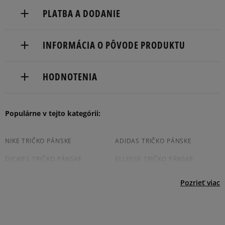
PLATBA A DODANIE
Doručenie zadarmo od 80 €.
INFORMÁCIA O PÔVODE PRODUKTU
Dodacia lehota: 2 až 6 pracovné dni.
Nike European Headquarters
Dostupné spôsoby doručenia:
HODNOTENIA
Colosseum
kuriér,
11213 NL Hilversum, Netherlands
packeta (zásielkovňa - kamenná pobočka, výdejné
boxy: Z-BOX),
Produkt nemá žiadne recenzie
Populárne v tejto kategórii:
Product.Safety.EMEA@nike.com
slovenská pošta - na adresu,
osobné prevzatie v predajni.
Dostupné spôsoby platby:
NIKE TRIČKO PÁNSKE
ADIDAS TRIČKO PÁNSKE
prevod,
DICKIES TRIČKO PÁNSKE
ELLESSE TRIČKO PÁNSKE
kartou,
platba na dobierku.
CHAMPION TRIČKO PÁNSKE
JORDAN TRIČKO PÁNSKE
Pozrieť viac
NEW BALANCE TRIČKO PÁNSKE
NEW ERA TRIČKO PÁNSKE
PUMA TRIČKO PÁNSKE
REEBOK TRIČKO PÁNSKE