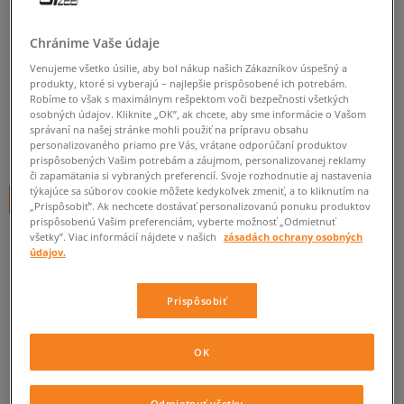
NIKE TRIČKO SIGNAL TRIČKO-
Chránime Vaše údaje
MUSCLE
Venujeme všetko úsilie, aby bol nákup našich Zákazníkov úspešný a
dámske, topy
produkty, ktoré si vyberajú – najlepšie prispôsobené ich potrebám.
Robíme to však s maximálnym rešpektom voči bezpečnosti všetkých
0.0
(
0
)
osobných údajov. Kliknite „OK”, ak chcete, aby sme informácie o Vašom
správaní na našej stránke mohli použiť na prípravu obsahu
14,95
€
personalizovaného priamo pre Vás, vrátane odporúčaní produktov
cena s DPH
prispôsobených Vašim potrebám a záujmom, personalizovanej reklamy
či zapamätania si vybraných preferencií. Svoje rozhodnutie aj nastavenia
týkajúce sa súborov cookie môžete kedykoľvek zmeniť, a to kliknutím na
+ 15 BODOV V
SIZEERCLUBE
„Prispôsobiť”. Ak nechcete dostávať personalizovanú ponuku produktov
prispôsobenú Vašim preferenciám, vyberte možnosť „Odmietnuť
všetky”. Viac informácií nájdete v našich
zásadách ochrany osobných
údajov.
Informujte ma o dostupnosti
Ak bude položka opäť dostupná, dostanete od nás oznámenie.
Prispôsobiť
Vyberte veľkosť
OK
ZISTIŤ DOSTUPNOSŤ V NAŠICH KAMENNÝCH PREDAJNIACH
Informovať o
XS
Odmietnuť všetky