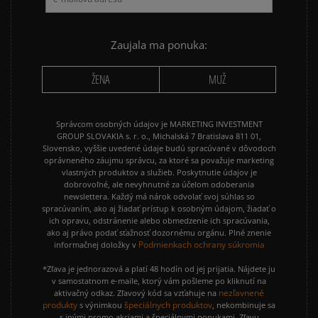
Zaujala ma ponuka:
ŽENA
MUŽ
Správcom osobných údajov je MARKETING INVESTMENT
GROUP SLOVAKIA s. r. o., Michalská 7 Bratislava 811 01,
Slovensko, vyššie uvedené údaje budú spracúvané v dôvodoch
oprávneného záujmu správcu, za ktoré sa považuje marketing
vlastných produktov a služieb. Poskytnutie údajov je
dobrovoľné, ale nevyhnutné za účelom odoberania
newslettera. Každý má nárok odvolať svoj súhlas so
spracúvaním, ako aj žiadať prístup k osobným údajom, žiadať o
ich opravu, odstránenie alebo obmedzenie ich spracúvania,
ako aj právo podať sťažnosť dozornému orgánu. Plné znenie
Podmienkach ochrany súkromia
informačnej doložky v
*Zľava je jednorazová a platí 48 hodín od jej prijatia. Nájdete ju
v samostatnom e-maile, ktorý vám pošleme po kliknutí na
nezľavnené
aktivačný odkaz. Zľavový kód sa vzťahuje na
produkty
špeciálnych produktov
s výnimkou
, nekombinuje sa
s inými promo akciami a špeciálnymi ponukami. Zľavu