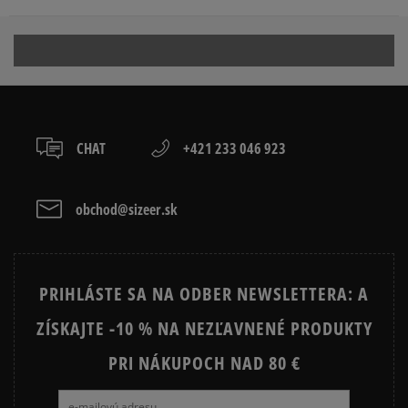
kuriér,
11213 NL Hilversum, Netherlands
packeta (zásielkovňa - kamenná pobočka, výdejné
boxy: Z-BOX),
Produkt nemá žiadne recenzie
Product.Safety.EMEA@nike.com
slovenská pošta - na adresu,
osobné prevzatie v predajni.
Dostupné spôsoby platby:
prevod,
CHAT
+421 233 046 923
kartou,
platba na dobierku.
obchod@sizeer.sk
PRIHLÁSTE SA NA ODBER NEWSLETTERA: A
ZÍSKAJTE -10 % NA NEZĽAVNENÉ PRODUKTY
PRI NÁKUPOCH NAD 80 €