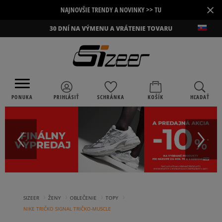
×
NAJNOVŠIE TRENDY A NOVINKY >> TU
30 DNÍ NA VÝMENU A VRÁTENIE TOVARU
PONUKA
PRIHLÁSIŤ
SCHRÁNKA
KOŠÍK
HĽADAŤ
›
›
›
›
SIZEER
ŽENY
OBLEČENIE
TOPY
NIKE TRIČKO SIGNAL TRIČKO-MUSCLE