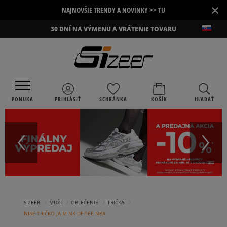
×
NAJNOVŠIE TRENDY A NOVINKY >> TU
30 DNÍ NA VÝMENU A VRÁTENIE TOVARU
PONUKA
PRIHLÁSIŤ
SCHRÁNKA
KOŠÍK
HĽADAŤ
›
›
›
›
SIZEER
MUŽI
OBLEČENIE
TRIČKÁ
NIKE TRIČKO JA M NK DF TEE NBA