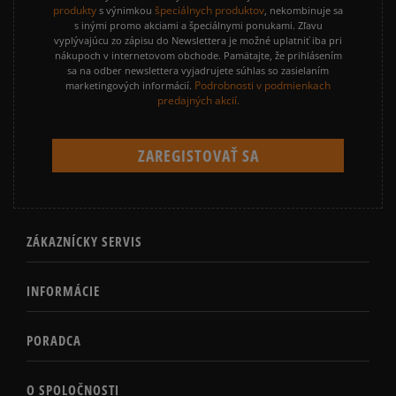
produkty
špeciálnych produktov
s výnimkou
, nekombinuje sa
s inými promo akciami a špeciálnymi ponukami. Zľavu
vyplývajúcu zo zápisu do Newslettera je možné uplatniť iba pri
nákupoch v internetovom obchode. Pamätajte, že prihlásením
sa na odber newslettera vyjadrujete súhlas so zasielaním
Podrobnosti v podmienkach
marketingových informácií.
predajných akcií.
ZÁKAZNÍCKY SERVIS
INFORMÁCIE
PORADCA
O SPOLOČNOSTI