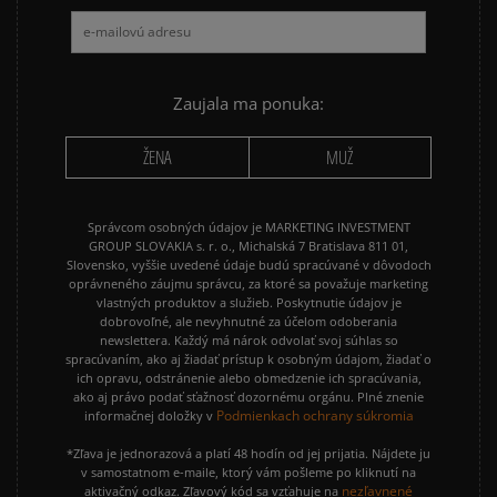
ADIDAS 3 STRIPES
ADIDAS 3 STRIPES TRIČKÁ
Zaujala ma ponuka:
ŽENA
MUŽ
Správcom osobných údajov je MARKETING INVESTMENT
GROUP SLOVAKIA s. r. o., Michalská 7 Bratislava 811 01,
Slovensko, vyššie uvedené údaje budú spracúvané v dôvodoch
oprávneného záujmu správcu, za ktoré sa považuje marketing
vlastných produktov a služieb. Poskytnutie údajov je
dobrovoľné, ale nevyhnutné za účelom odoberania
newslettera. Každý má nárok odvolať svoj súhlas so
spracúvaním, ako aj žiadať prístup k osobným údajom, žiadať o
ich opravu, odstránenie alebo obmedzenie ich spracúvania,
ako aj právo podať sťažnosť dozornému orgánu. Plné znenie
Podmienkach ochrany súkromia
informačnej doložky v
*Zľava je jednorazová a platí 48 hodín od jej prijatia. Nájdete ju
v samostatnom e-maile, ktorý vám pošleme po kliknutí na
nezľavnené
aktivačný odkaz. Zľavový kód sa vzťahuje na