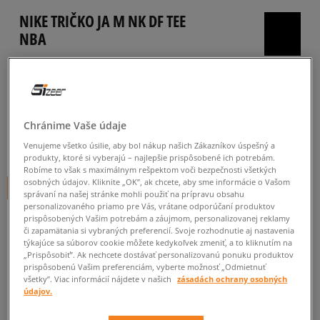
NIKE TRIČKO JA M NK DF TEE
NBA
pánske, tričká
5.0
(
3
)
24
€
cena s DPH
Chránime Vaše údaje
25
€
-4%
(najnižšia cena za posledných 30 dní pred zľavou)
Venujeme všetko úsilie, aby bol nákup našich Zákazníkov úspešný a
produkty, ktoré si vyberajú – najlepšie prispôsobené ich potrebám.
40
€
-40%
(počiatočná cena)
Robíme to však s maximálnym rešpektom voči bezpečnosti všetkých
osobných údajov. Kliknite „OK”, ak chcete, aby sme informácie o Vašom
+ 24 BODOV V
SIZEERCLUBE
správaní na našej stránke mohli použiť na prípravu obsahu
personalizovaného priamo pre Vás, vrátane odporúčaní produktov
FARBA
BIELA
prispôsobených Vašim potrebám a záujmom, personalizovanej reklamy
či zapamätania si vybraných preferencií. Svoje rozhodnutie aj nastavenia
týkajúce sa súborov cookie môžete kedykoľvek zmeniť, a to kliknutím na
„Prispôsobiť”. Ak nechcete dostávať personalizovanú ponuku produktov
prispôsobenú Vašim preferenciám, vyberte možnosť „Odmietnuť
všetky”. Viac informácií nájdete v našich
zásadách ochrany osobných
údajov.
XL