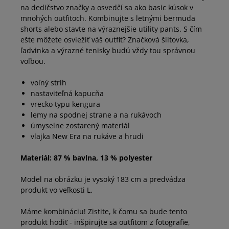
na dedičstvo značky a osvedčí sa ako basic kúsok v
mnohých outfitoch. Kombinujte s letnými bermuda
shorts alebo stavte na výraznejšie utility pants. S čím
ešte môžete osviežiť váš outfit? Značková šiltovka,
ľadvinka a výrazné tenisky budú vždy tou správnou
voľbou.
voľný strih
nastaviteľná kapucňa
vrecko typu kengura
lemy na spodnej strane a na rukávoch
úmyselne zostarený materiál
vlajka New Era na rukáve a hrudi
Materiál: 87 % bavlna, 13 % polyester
Model na obrázku je vysoký 183 cm a predvádza
produkt vo veľkosti L.
Máme kombináciu! Zistite, k čomu sa bude tento
produkt hodiť - inšpirujte sa outfitom z fotografie,