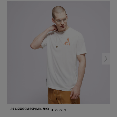
-10 % S KÓDOM: TOP (MIN. 70 €)