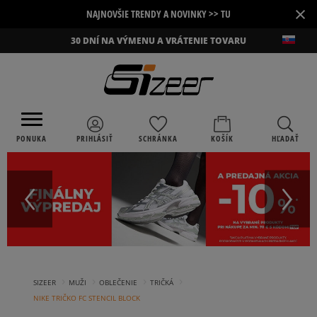
×
NAJNOVŠIE TRENDY A NOVINKY >> TU
30 DNÍ NA VÝMENU A VRÁTENIE TOVARU
PONUKA
PRIHLÁSIŤ
SCHRÁNKA
KOŠÍK
HĽADAŤ
›
›
›
›
SIZEER
MUŽI
OBLEČENIE
TRIČKÁ
NIKE TRIČKO FC STENCIL BLOCK