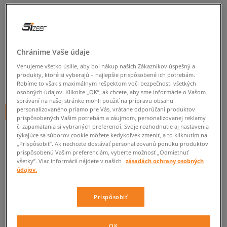
NIKE TRIČKO FC STENCIL
BLOCK
pánske, tričká
Chránime Vaše údaje
0.0
(
0
)
Venujeme všetko úsilie, aby bol nákup našich Zákazníkov úspešný a
produkty, ktoré si vyberajú – najlepšie prispôsobené ich potrebám.
14,95
€
Robíme to však s maximálnym rešpektom voči bezpečnosti všetkých
cena s DPH
osobných údajov. Kliknite „OK”, ak chcete, aby sme informácie o Vašom
správaní na našej stránke mohli použiť na prípravu obsahu
personalizovaného priamo pre Vás, vrátane odporúčaní produktov
+ 15 BODOV V
SIZEERCLUBE
prispôsobených Vašim potrebám a záujmom, personalizovanej reklamy
či zapamätania si vybraných preferencií. Svoje rozhodnutie aj nastavenia
týkajúce sa súborov cookie môžete kedykoľvek zmeniť, a to kliknutím na
„Prispôsobiť”. Ak nechcete dostávať personalizovanú ponuku produktov
Informujte ma o dostupnosti
prispôsobenú Vašim preferenciám, vyberte možnosť „Odmietnuť
všetky”. Viac informácií nájdete v našich
zásadách ochrany osobných
Ak bude položka opäť dostupná, dostanete od nás oznámenie.
údajov.
Vyberte veľkosť
Prispôsobiť
ZISTIŤ DOSTUPNOSŤ V NAŠICH KAMENNÝCH PREDAJNIACH
Informovať o
S
OK