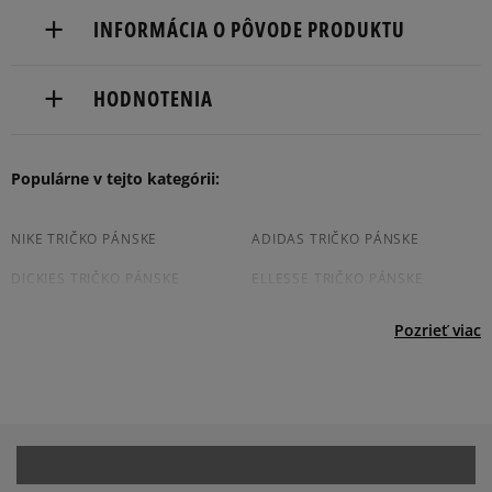
Doručenie zadarmo od 80 €.
INFORMÁCIA O PÔVODE PRODUKTU
Dodacia lehota: 2 až 6 pracovné dni.
Nike European Headquarters
Dostupné spôsoby doručenia:
HODNOTENIA
Colosseum
kuriér,
11213 NL Hilversum, Netherlands
packeta (zásielkovňa - kamenná pobočka, výdejné
boxy: Z-BOX),
Produkt nemá žiadne recenzie
Populárne v tejto kategórii:
Product.Safety.EMEA@nike.com
slovenská pošta - na adresu,
osobné prevzatie v predajni.
Dostupné spôsoby platby:
NIKE TRIČKO PÁNSKE
ADIDAS TRIČKO PÁNSKE
prevod,
DICKIES TRIČKO PÁNSKE
ELLESSE TRIČKO PÁNSKE
kartou,
platba na dobierku.
CHAMPION TRIČKO PÁNSKE
JORDAN TRIČKO PÁNSKE
Pozrieť viac
NEW BALANCE TRIČKO PÁNSKE
NEW ERA TRIČKO PÁNSKE
PUMA TRIČKO PÁNSKE
REEBOK TRIČKO PÁNSKE
TIMBERLAND TRIČKO PÁNSKE
VANS TRIČKO PÁNSKE
BIELE TRIČKO PÁNSKE
ČIERNE TRIČKO PÁNSKE