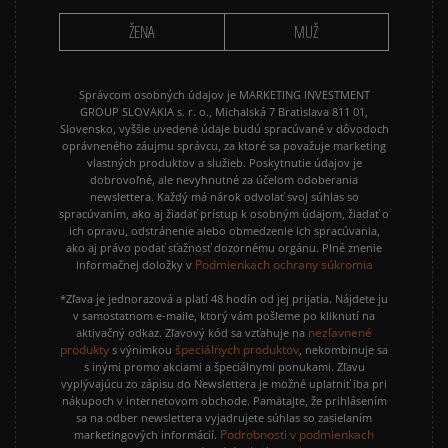
ŽENA
MUŽ
Správcom osobných údajov je MARKETING INVESTMENT
GROUP SLOVAKIA s. r. o., Michalská 7 Bratislava 811 01,
Slovensko, vyššie uvedené údaje budú spracúvané v dôvodoch
oprávneného záujmu správcu, za ktoré sa považuje marketing
vlastných produktov a služieb. Poskytnutie údajov je
dobrovoľné, ale nevyhnutné za účelom odoberania
newslettera. Každý má nárok odvolať svoj súhlas so
spracúvaním, ako aj žiadať prístup k osobným údajom, žiadať o
ich opravu, odstránenie alebo obmedzenie ich spracúvania,
ako aj právo podať sťažnosť dozornému orgánu. Plné znenie
Podmienkach ochrany súkromia
informačnej doložky v
*Zľava je jednorazová a platí 48 hodín od jej prijatia. Nájdete ju
v samostatnom e-maile, ktorý vám pošleme po kliknutí na
nezľavnené
aktivačný odkaz. Zľavový kód sa vzťahuje na
produkty
špeciálnych produktov
s výnimkou
, nekombinuje sa
s inými promo akciami a špeciálnymi ponukami. Zľavu
vyplývajúcu zo zápisu do Newslettera je možné uplatniť iba pri
nákupoch v internetovom obchode. Pamätajte, že prihlásením
sa na odber newslettera vyjadrujete súhlas so zasielaním
Podrobnosti v podmienkach
marketingových informácií.