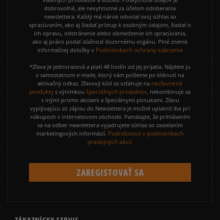
dobrovoľné, ale nevyhnutné za účelom odoberania
newslettera. Každý má nárok odvolať svoj súhlas so
spracúvaním, ako aj žiadať prístup k osobným údajom, žiadať o
ich opravu, odstránenie alebo obmedzenie ich spracúvania,
ako aj právo podať sťažnosť dozornému orgánu. Plné znenie
Podmienkach ochrany súkromia
informačnej doložky v
*Zľava je jednorazová a platí 48 hodín od jej prijatia. Nájdete ju
v samostatnom e-maile, ktorý vám pošleme po kliknutí na
nezľavnené
aktivačný odkaz. Zľavový kód sa vzťahuje na
produkty
špeciálnych produktov
s výnimkou
, nekombinuje sa
s inými promo akciami a špeciálnymi ponukami. Zľavu
vyplývajúcu zo zápisu do Newslettera je možné uplatniť iba pri
nákupoch v internetovom obchode. Pamätajte, že prihlásením
sa na odber newslettera vyjadrujete súhlas so zasielaním
Podrobnosti v podmienkach
marketingových informácií.
predajných akcií.
ZÁKAZNÍCKY SERVIS