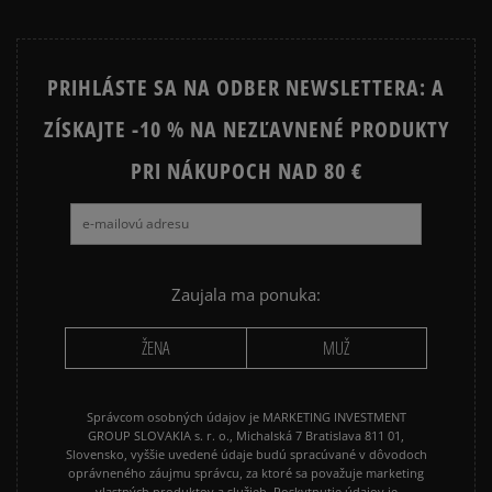
PRIHLÁSTE SA NA ODBER NEWSLETTERA: A
ZÍSKAJTE -10 % NA NEZĽAVNENÉ PRODUKTY
PRI NÁKUPOCH NAD 80 €
Zaujala ma ponuka:
ŽENA
MUŽ
Správcom osobných údajov je MARKETING INVESTMENT
GROUP SLOVAKIA s. r. o., Michalská 7 Bratislava 811 01,
Slovensko, vyššie uvedené údaje budú spracúvané v dôvodoch
oprávneného záujmu správcu, za ktoré sa považuje marketing
vlastných produktov a služieb. Poskytnutie údajov je