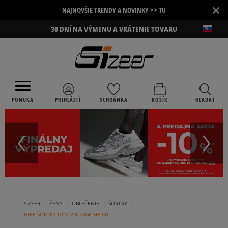
×
NAJNOVŠIE TRENDY A NOVINKY >> TU
30 DNÍ NA VÝMENU A VRÁTENIE TOVARU
PONUKA
PRIHLÁSIŤ
SCHRÁNKA
KOŠÍK
HĽADAŤ
›
›
›
›
SIZEER
ŽENY
OBLEČENIE
ŠORTKY
NIKE ŠORTKY GYM VINTAGE SHORT