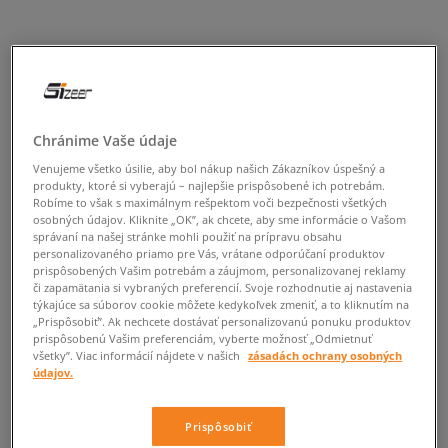
Chránime Vaše údaje
Venujeme všetko úsilie, aby bol nákup našich Zákazníkov úspešný a
produkty, ktoré si vyberajú – najlepšie prispôsobené ich potrebám.
Robíme to však s maximálnym rešpektom voči bezpečnosti všetkých
osobných údajov. Kliknite „OK”, ak chcete, aby sme informácie o Vašom
správaní na našej stránke mohli použiť na prípravu obsahu
personalizovaného priamo pre Vás, vrátane odporúčaní produktov
prispôsobených Vašim potrebám a záujmom, personalizovanej reklamy
či zapamätania si vybraných preferencií. Svoje rozhodnutie aj nastavenia
týkajúce sa súborov cookie môžete kedykoľvek zmeniť, a to kliknutím na
„Prispôsobiť”. Ak nechcete dostávať personalizovanú ponuku produktov
prispôsobenú Vašim preferenciám, vyberte možnosť „Odmietnuť
všetky”. Viac informácií nájdete v našich
zásadách ochrany osobných
údajov.
Prispôsobiť