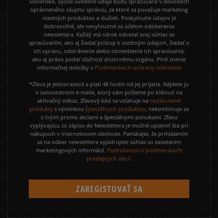
Slovensko, vyššie uvedené údaje budú spracúvané v dôvodoch
oprávneného záujmu správcu, za ktoré sa považuje marketing
vlastných produktov a služieb. Poskytnutie údajov je
dobrovoľné, ale nevyhnutné za účelom odoberania
newslettera. Každý má nárok odvolať svoj súhlas so
spracúvaním, ako aj žiadať prístup k osobným údajom, žiadať o
ich opravu, odstránenie alebo obmedzenie ich spracúvania,
ako aj právo podať sťažnosť dozornému orgánu. Plné znenie
Podmienkach ochrany súkromia
informačnej doložky v
*Zľava je jednorazová a platí 48 hodín od jej prijatia. Nájdete ju
v samostatnom e-maile, ktorý vám pošleme po kliknutí na
nezľavnené
aktivačný odkaz. Zľavový kód sa vzťahuje na
produkty
špeciálnych produktov
s výnimkou
, nekombinuje sa
s inými promo akciami a špeciálnymi ponukami. Zľavu
vyplývajúcu zo zápisu do Newslettera je možné uplatniť iba pri
nákupoch v internetovom obchode. Pamätajte, že prihlásením
sa na odber newslettera vyjadrujete súhlas so zasielaním
Podrobnosti v podmienkach
marketingových informácií.
predajných akcií.