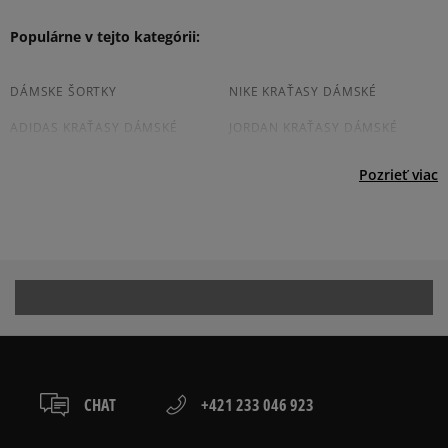
11213 NL Hilversum, Netherlands
packeta (zásielkovňa - kamenná pobočka, výdejné
boxy: Z-BOX),
Produkt nemá žiadne recenzie
Populárne v tejto kategórii:
Product.Safety.EMEA@nike.com
slovenská pošta - na adresu,
osobné prevzatie v predajni.
Dostupné spôsoby platby:
DÁMSKE ŠORTKY
NIKE KRAŤASY DÁMSKÉ
prevod,
ADIDAS KRAŤASY DÁMSKÉ
JORDAN KRAŤASY DÁMSKÉ
kartou,
platba na dobierku.
PUMA KRAŤASY DÁMSKÉ
ČIERNE DÁMSKÉ KRAŤASY
Pozrieť viac
BÉŽOVE KRAŤASY DÁMSKÉ
MODRE KRAŤASY DÁMSKÉ
ZELENE KRAŤASY DÁMSKÉ
CHAT
+421 233 046 923