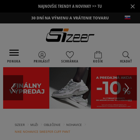
×
NAJNOVŠIE TRENDY A NOVINKY >> TU
30 DNÍ NA VÝMENU A VRÁTENIE TOVARU
PONUKA
PRIHLÁSIŤ
SCHRÁNKA
KOŠÍK
HĽADAŤ
›
›
›
›
SIZEER
MUŽI
OBLEČENIE
NOHAVICE
NIKE NOHAVICE SWEEPER CUFF PANT