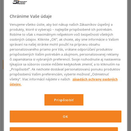
NIKE NOHAVICE SWEEPER
CUFF PANT
Chránime Vaše údaje
Venujeme všetko úsilie, aby bol nákup našich Zákazníkov úspešný a
pánske, nohavice
produkty, ktoré si vyberajú – najlepšie prispôsobené ich potrebám.
Robíme to však s maximálnym rešpektom voči bezpečnosti všetkých
0.0
(
0
)
osobných údajov. Kliknite „OK”, ak chcete, aby sme informácie o Vašom
správaní na našej stránke mohli použiť na prípravu obsahu
45
€
personalizovaného priamo pre Vás, vrátane odporúčaní produktov
cena s DPH
prispôsobených Vašim potrebám a záujmom, personalizovanej reklamy
či zapamätania si vybraných preferencií. Svoje rozhodnutie aj nastavenia
týkajúce sa súborov cookie môžete kedykoľvek zmeniť, a to kliknutím na
+ 45 BODOV V
SIZEERCLUBE
„Prispôsobiť”. Ak nechcete dostávať personalizovanú ponuku produktov
prispôsobenú Vašim preferenciám, vyberte možnosť „Odmietnuť
všetky”. Viac informácií nájdete v našich
zásadách ochrany osobných
údajov.
Informujte ma o dostupnosti
Ak bude položka opäť dostupná, dostanete od nás oznámenie.
Prispôsobiť
Vyberte veľkosť
OK
ZISTIŤ DOSTUPNOSŤ V NAŠICH KAMENNÝCH PREDAJNIACH
Informovať o
M