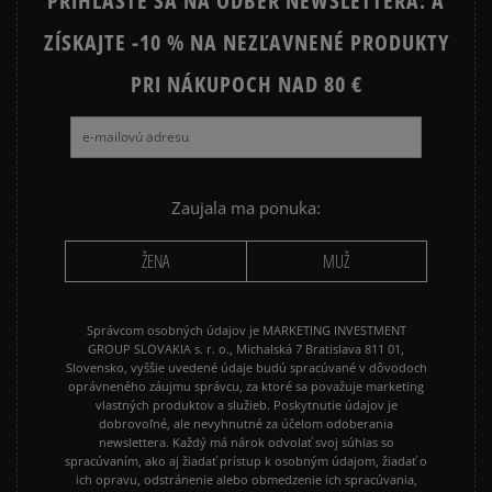
PRIHLÁSTE SA NA ODBER NEWSLETTERA: A
ZÍSKAJTE -10 % NA NEZĽAVNENÉ PRODUKTY
PRI NÁKUPOCH NAD 80 €
Zaujala ma ponuka:
ŽENA
MUŽ
Správcom osobných údajov je MARKETING INVESTMENT
GROUP SLOVAKIA s. r. o., Michalská 7 Bratislava 811 01,
Slovensko, vyššie uvedené údaje budú spracúvané v dôvodoch
oprávneného záujmu správcu, za ktoré sa považuje marketing
vlastných produktov a služieb. Poskytnutie údajov je
dobrovoľné, ale nevyhnutné za účelom odoberania
newslettera. Každý má nárok odvolať svoj súhlas so
spracúvaním, ako aj žiadať prístup k osobným údajom, žiadať o
ich opravu, odstránenie alebo obmedzenie ich spracúvania,