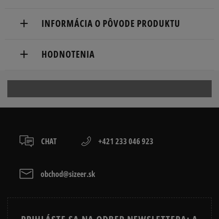
Doručenie zadarmo od 80 €.
INFORMÁCIA O PÔVODE PRODUKTU
Dodacia lehota: 2 až 6 pracovné dni.
Nike European Headquarters
Dostupné spôsoby doručenia:
HODNOTENIA
Colosseum
kuriér,
11213 NL Hilversum, Netherlands
packeta (zásielkovňa - kamenná pobočka, výdejné
boxy: Z-BOX),
Produkt nemá žiadne recenzie
Product.Safety.EMEA@nike.com
slovenská pošta - na adresu,
osobné prevzatie v predajni.
Dostupné spôsoby platby:
prevod,
CHAT
+421 233 046 923
kartou,
platba na dobierku.
obchod@sizeer.sk