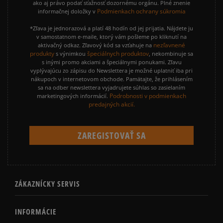
ako aj právo podať sťažnosť dozornému orgánu. Plné znenie
Podmienkach ochrany súkromia
informačnej doložky v
*Zľava je jednorazová a platí 48 hodín od jej prijatia. Nájdete ju
v samostatnom e-maile, ktorý vám pošleme po kliknutí na
nezľavnené
aktivačný odkaz. Zľavový kód sa vzťahuje na
produkty
špeciálnych produktov
s výnimkou
, nekombinuje sa
s inými promo akciami a špeciálnymi ponukami. Zľavu
vyplývajúcu zo zápisu do Newslettera je možné uplatniť iba pri
nákupoch v internetovom obchode. Pamätajte, že prihlásením
sa na odber newslettera vyjadrujete súhlas so zasielaním
Podrobnosti v podmienkach
marketingových informácií.
predajných akcií.
ZÁKAZNÍCKY SERVIS
INFORMÁCIE