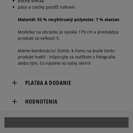
XXXL
bočné vrecká
dostupnosti
pásy a cvočky pozdĺž nohavíc
Materiál: 93 % recyklovaný polyester, 7 % elastan
Modelka na obrázku je vysoká 179 cm a predvádza
produkt vo veľkosti S.
Máme kombináciu! Zistite, k čomu sa bude tento
produkt hodiť - inšpirujte sa outfitom z fotografie,
alebo tým, čo nájdete vo vašej skrini!
PLATBA A DODANIE
Doručenie zadarmo od 80 €.
HODNOTENIA
Dodacia lehota: 2 až 6 pracovné dni.
Dostupné spôsoby doručenia:
5
96%
Počet hlasov:
5.0
Šírka
kuriér,
3
packeta (zásielkovňa - kamenná pobočka, výdejné