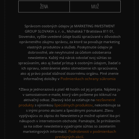
ŽENA
MUŽ
Správcom osobných údajov je MARKETING INVESTMENT
GROUP SLOVAKIA s. r. o., Michalská 7 Bratislava 811 01,
Slovensko, vyššie uvedené údaje budú spracúvané v dôvodoch
oprávneného záujmu správcu, za ktoré sa považuje marketing
vlastných produktov a služieb. Poskytnutie údajov je
dobrovoľné, ale nevyhnutné za účelom odoberania
newslettera. Každý má nárok odvolať svoj súhlas so
spracúvaním, ako aj žiadať prístup k osobným údajom, žiadať o
ich opravu, odstránenie alebo obmedzenie ich spracúvania,
ako aj právo podať sťažnosť dozornému orgánu. Plné znenie
Podmienkach ochrany súkromia
informačnej doložky v
*Zľava je jednorazová a platí 48 hodín od jej prijatia. Nájdete ju
v samostatnom e-maile, ktorý vám pošleme po kliknutí na
nezľavnené
aktivačný odkaz. Zľavový kód sa vzťahuje na
produkty
špeciálnych produktov
s výnimkou
, nekombinuje sa
s inými promo akciami a špeciálnymi ponukami. Zľavu
vyplývajúcu zo zápisu do Newslettera je možné uplatniť iba pri
nákupoch v internetovom obchode. Pamätajte, že prihlásením
sa na odber newslettera vyjadrujete súhlas so zasielaním
Podrobnosti v podmienkach
marketingových informácií.
predajných akcií.