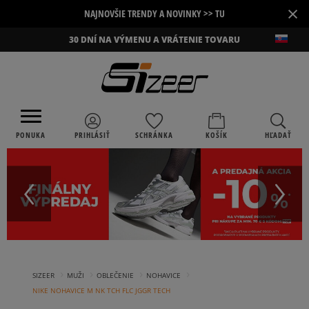
×
NAJNOVŠIE TRENDY A NOVINKY >> TU
30 DNÍ NA VÝMENU A VRÁTENIE TOVARU
PONUKA
PRIHLÁSIŤ
SCHRÁNKA
KOŠÍK
HĽADAŤ
›
›
›
›
SIZEER
MUŽI
OBLEČENIE
NOHAVICE
NIKE NOHAVICE M NK TCH FLC JGGR TECH