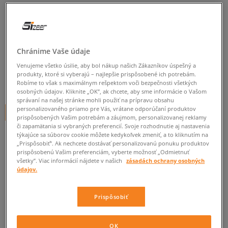
NIKE NOHAVICE M NK TCH FLC
JGGR TECH
pánske, nohavice
Chránime Vaše údaje
5.0
(
26
)
Venujeme všetko úsilie, aby bol nákup našich Zákazníkov úspešný a
produkty, ktoré si vyberajú – najlepšie prispôsobené ich potrebám.
60
€
Robíme to však s maximálnym rešpektom voči bezpečnosti všetkých
cena s DPH
osobných údajov. Kliknite „OK”, ak chcete, aby sme informácie o Vašom
správaní na našej stránke mohli použiť na prípravu obsahu
personalizovaného priamo pre Vás, vrátane odporúčaní produktov
+ 60 BODOV V
SIZEERCLUBE
prispôsobených Vašim potrebám a záujmom, personalizovanej reklamy
či zapamätania si vybraných preferencií. Svoje rozhodnutie aj nastavenia
týkajúce sa súborov cookie môžete kedykoľvek zmeniť, a to kliknutím na
„Prispôsobiť”. Ak nechcete dostávať personalizovanú ponuku produktov
Informujte ma o dostupnosti
prispôsobenú Vašim preferenciám, vyberte možnosť „Odmietnuť
všetky”. Viac informácií nájdete v našich
zásadách ochrany osobných
Ak bude položka opäť dostupná, dostanete od nás oznámenie.
údajov.
Vyberte veľkosť
Prispôsobiť
ZISTIŤ DOSTUPNOSŤ V NAŠICH KAMENNÝCH PREDAJNIACH
Informovať o
OK
XS