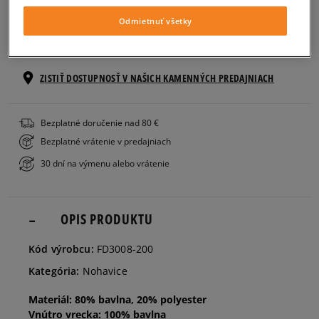
Odmietnuť všetky
Veľkosti EU
Veľkosti US
PRIDAŤ DO KOŠÍKA
128-137
Informovať o dostupnosti
ZISTIŤ DOSTUPNOSŤ V NAŠICH KAMENNÝCH PREDAJNIACH
137-147
Bezplatné doručenie nad 80 €
Bezplatné vrátenie v predajniach
147-158
Informovať o dostupnosti
30 dní na výmenu alebo vrátenie
158-170
OPIS PRODUKTU
Kód výrobcu:
FD3008-200
Kategória:
Nohavice
Materiál: 80% bavlna, 20% polyester
Vnútro vrecka: 100% bavlna