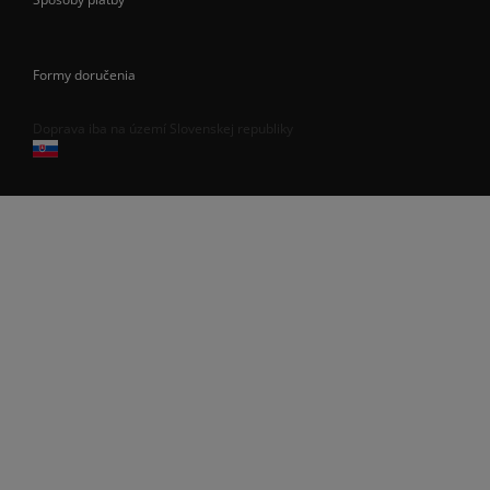
Formy doručenia
Doprava iba na území Slovenskej republiky