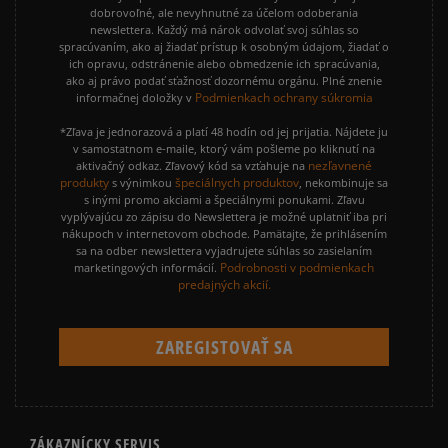
dobrovoľné, ale nevyhnutné za účelom odoberania
newslettera. Každý má nárok odvolať svoj súhlas so
spracúvaním, ako aj žiadať prístup k osobným údajom, žiadať o
ich opravu, odstránenie alebo obmedzenie ich spracúvania,
ako aj právo podať sťažnosť dozornému orgánu. Plné znenie
Podmienkach ochrany súkromia
informačnej doložky v
*Zľava je jednorazová a platí 48 hodín od jej prijatia. Nájdete ju
v samostatnom e-maile, ktorý vám pošleme po kliknutí na
nezľavnené
aktivačný odkaz. Zľavový kód sa vzťahuje na
produkty
špeciálnych produktov
s výnimkou
, nekombinuje sa
s inými promo akciami a špeciálnymi ponukami. Zľavu
vyplývajúcu zo zápisu do Newslettera je možné uplatniť iba pri
nákupoch v internetovom obchode. Pamätajte, že prihlásením
sa na odber newslettera vyjadrujete súhlas so zasielaním
Podrobnosti v podmienkach
marketingových informácií.
predajných akcií.
ZÁKAZNÍCKY SERVIS