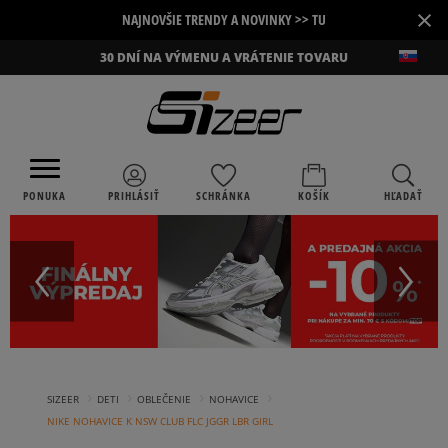
×
NAJNOVŠIE TRENDY A NOVINKY >> TU
30 DNÍ NA VÝMENU A VRÁTENIE TOVARU
PONUKA
PRIHLÁSIŤ
SCHRÁNKA
KOŠÍK
HĽADAŤ
›
›
›
›
SIZEER
DETI
OBLEČENIE
NOHAVICE
NIKE NOHAVICE K NSW CLUB FLC JGGR LBR GIRL