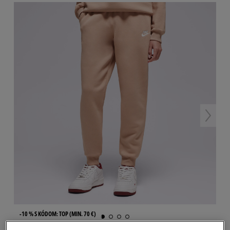
-10 % S KÓDOM: TOP (MIN. 70 €)