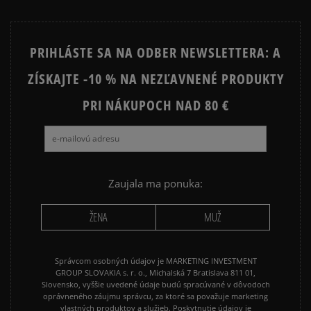
1
0%
PRIHLÁSTE SA NA ODBER NEWSLETTERA: A
ZÍSKAJTE -10 % NA NEZĽAVNENÉ PRODUKTY
Ako zhromažďujeme recenzie?
PRI NÁKUPOCH NAD 80 €
Recenzie zákazníkov
Vymazať
Hľadať
Zaujala ma ponuka:
ŽENA
MUŽ
Správcom osobných údajov je MARKETING INVESTMENT
GROUP SLOVAKIA s. r. o., Michalská 7 Bratislava 811 01,
Slovensko, vyššie uvedené údaje budú spracúvané v dôvodoch
oprávneného záujmu správcu, za ktoré sa považuje marketing
vlastných produktov a služieb. Poskytnutie údajov je