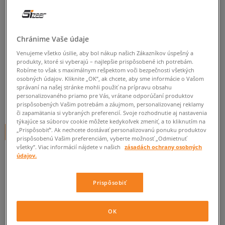
NIKE NOHAVICE K NSW CLUB
FLC JGGR LBR GIRL
Chránime Vaše údaje
detské, nohavice
Venujeme všetko úsilie, aby bol nákup našich Zákazníkov úspešný a
4.9
produkty, ktoré si vyberajú – najlepšie prispôsobené ich potrebám.
(
40
)
Robíme to však s maximálnym rešpektom voči bezpečnosti všetkých
osobných údajov. Kliknite „OK”, ak chcete, aby sme informácie o Vašom
24
€
cena s DPH
správaní na našej stránke mohli použiť na prípravu obsahu
personalizovaného priamo pre Vás, vrátane odporúčaní produktov
27,20
€
-12%
(najnižšia cena za posledných 30 dní pred zľavou)
prispôsobených Vašim potrebám a záujmom, personalizovanej reklamy
či zapamätania si vybraných preferencií. Svoje rozhodnutie aj nastavenia
40
€
-40%
(počiatočná cena)
týkajúce sa súborov cookie môžete kedykoľvek zmeniť, a to kliknutím na
„Prispôsobiť”. Ak nechcete dostávať personalizovanú ponuku produktov
+ 24 BODOV V
SIZEERCLUBE
prispôsobenú Vašim preferenciám, vyberte možnosť „Odmietnuť
všetky”. Viac informácií nájdete v našich
zásadách ochrany osobných
FARBA
HNEDÁ
údajov.
Prispôsobiť
OK
Vyberte veľkosť