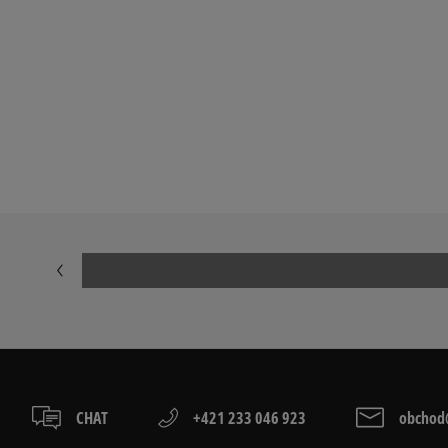
CHAT
+421 233 046 923
obchod@