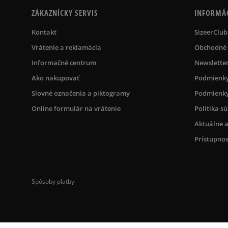
ZÁKAZNÍCKY SERVIS
INFORMÁ
Kontakt
SizeerClub
Vrátenie a reklamácia
Obchodné
Informačné centrum
Newslette
Ako nakupovať
Podmienky
Slovné označenia a piktogramy
Podmienky
Online formulár na vrátenie
Politika s
Aktuálne a
Prístupnos
Spôsoby platby