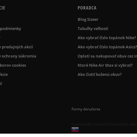
CIE
PORADCA
Blog Sizeer
 podmienky
Tabuľky veľkostí
r
Ako vybrať číslo topánok Nike?
 predajných akcií
Ako vybrať číslo topánok Asics?
 ochrany súkromia
Oplatí sa nakupovať obuv cez i
úborov cookies
Ktoré Nike Air Max si vybrať?
kcie
Ako čistiť koženú obuv?
ť
Formy doručenia
Doprava iba na území Slovenskej repu