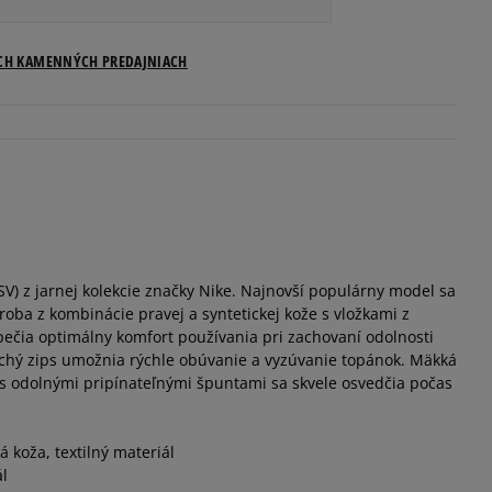
Veľkosti US
ICH KAMENNÝCH PREDAJNIACH
Informovať o dostupnosti
Informovať o dostupnosti
Informovať o dostupnosti
V) z jarnej kolekcie značky Nike. Najnovší populárny model sa
Informovať o dostupnosti
oba z kombinácie pravej a syntetickej kože s vložkami z
pečia optimálny komfort používania pri zachovaní odolnosti
Informovať o dostupnosti
chý zips umožnia rýchle obúvanie a vyzúvanie topánok. Mäkká
s odolnými pripínateľnými špuntami sa skvele osvedčia počas
Informovať o dostupnosti
á koža, textilný materiál
ál
Informovať o dostupnosti