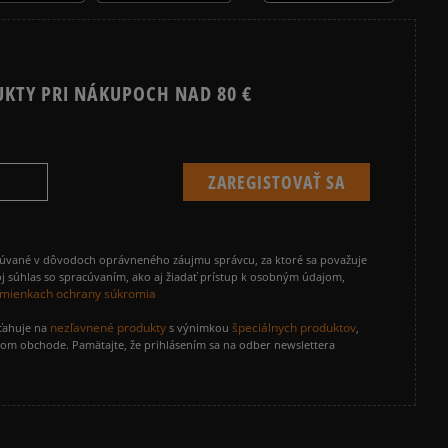
UKTY PRI NÁKUPOCH NAD 80 €
cúvané v dôvodoch oprávneného záujmu správcu, za ktoré sa považuje
j súhlas so spracúvaním, ako aj žiadať prístup k osobným údajom,
mienkach ochrany súkromia
nezľavnené produkty
špeciálnych produktov
zťahuje na
s výnimkou
,
vom obchode. Pamätajte, že prihlásením sa na odber newslettera