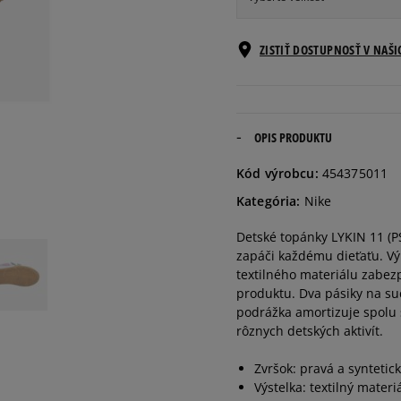
Veľkosti EU
ZISTIŤ DOSTUPNOSŤ V NAŠ
27,5
16,5 cm
28
17 cm
OPIS PRODUKTU
Kód výrobcu:
454375011
29,5
18 cm
Kategória:
Nike
Detské topánky LYKIN 11 (PS
30
18,5 cm
zapáči každému dieťaťu. Výr
textilného materiálu zabez
31
19 cm
produktu. Dva pásiky na su
podrážka amortizuje spolu 
rôznych detských aktivít.
31,5
19,5 cm
Zvršok: pravá a syntetick
Výstelka: textilný materi
33,5
21 cm