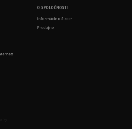
O SPOLOČNOSTI
Informácie o Sizeer
Predajne
nternet!
bliky