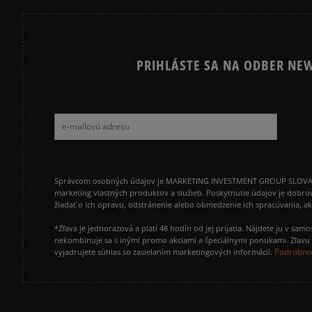
PRIHLÁSTE SA NA ODBER NEW
Správcom osobných údajov je MARKETING INVESTMENT GROUP SLOVAKIA s.
marketing vlastných produktov a služieb. Poskytnutie údajov je dobro
žiadať o ich opravu, odstránenie alebo obmedzenie ich spracúvania, 
*Zľava je jednorazová a platí 48 hodín od jej prijatia. Nájdete ju v s
nekombinuje sa s inými promo akciami a špeciálnymi ponukami. Zľavu v
Podrobnos
vyjadrujete súhlas so zasielaním marketingových informácií.