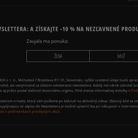
SLETTERA: A ZÍSKAJTE -10 % NA NEZĽAVNENÉ PROD
Zaujala ma ponuka:
ŽENA
MUŽ
 r. o., Michalská 7 Bratislava 811 01, Slovensko, vyššie uvedené údaje budú spra
voľné, ale nevyhnutné za účelom odoberania newslettera. Každý má nárok odvolať svo
Pod
ako aj právo podať sťažnosť dozornému orgánu. Plné znenie informačnej doložky v
amostatnom e-maile, ktorý vám pošleme po kliknutí na aktivačný odkaz. Zľavový kód sa v
yplývajúcu zo zápisu do Newslettera je možné uplatniť iba pri nákupoch v interneto
ti v podmienkach predajných akcií.