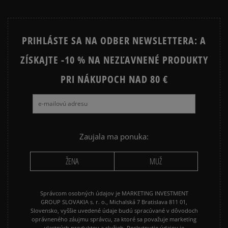
PRIHLÁSTE SA NA ODBER NEWSLETTERA: A
ZÍSKAJTE -10 % NA NEZĽAVNENÉ PRODUKTY
PRI NÁKUPOCH NAD 80 €
Zaujala ma ponuka:
ŽENA
MUŽ
Správcom osobných údajov je MARKETING INVESTMENT
GROUP SLOVAKIA s. r. o., Michalská 7 Bratislava 811 01,
Slovensko, vyššie uvedené údaje budú spracúvané v dôvodoch
oprávneného záujmu správcu, za ktoré sa považuje marketing
vlastných produktov a služieb. Poskytnutie údajov je