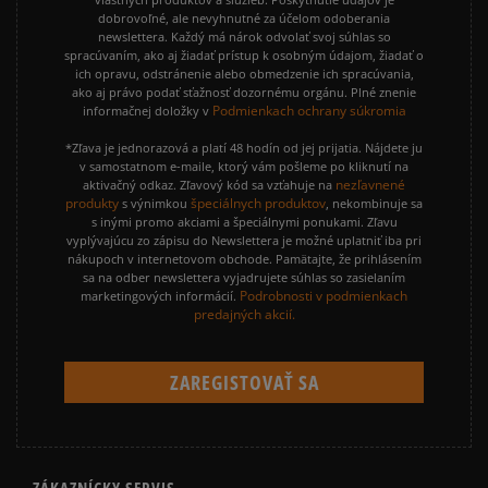
dobrovoľné, ale nevyhnutné za účelom odoberania
newslettera. Každý má nárok odvolať svoj súhlas so
spracúvaním, ako aj žiadať prístup k osobným údajom, žiadať o
ich opravu, odstránenie alebo obmedzenie ich spracúvania,
ako aj právo podať sťažnosť dozornému orgánu. Plné znenie
Podmienkach ochrany súkromia
informačnej doložky v
*Zľava je jednorazová a platí 48 hodín od jej prijatia. Nájdete ju
v samostatnom e-maile, ktorý vám pošleme po kliknutí na
nezľavnené
aktivačný odkaz. Zľavový kód sa vzťahuje na
produkty
špeciálnych produktov
s výnimkou
, nekombinuje sa
s inými promo akciami a špeciálnymi ponukami. Zľavu
vyplývajúcu zo zápisu do Newslettera je možné uplatniť iba pri
nákupoch v internetovom obchode. Pamätajte, že prihlásením
sa na odber newslettera vyjadrujete súhlas so zasielaním
Podrobnosti v podmienkach
marketingových informácií.
predajných akcií.
ZÁKAZNÍCKY SERVIS