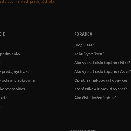
ti v podmienkach predajných akcií.
CIE
PORADCA
Blog Sizeer
 podmienky
Tabuľky veľkostí
r
Ako vybrať číslo topánok Nike?
 predajných akcií
Ako vybrať číslo topánok Asics?
 ochrany súkromia
Oplatí sa nakupovať obuv cez i
úborov cookies
Ktoré Nike Air Max si vybrať?
kcie
Ako čistiť koženú obuv?
ť
Formy doručenia