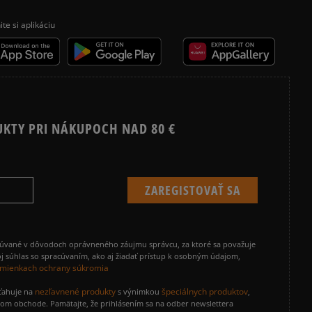
ite si aplikáciu
UKTY PRI NÁKUPOCH NAD 80 €
cúvané v dôvodoch oprávneného záujmu správcu, za ktoré sa považuje
j súhlas so spracúvaním, ako aj žiadať prístup k osobným údajom,
mienkach ochrany súkromia
nezľavnené produkty
špeciálnych produktov
zťahuje na
s výnimkou
,
vom obchode. Pamätajte, že prihlásením sa na odber newslettera