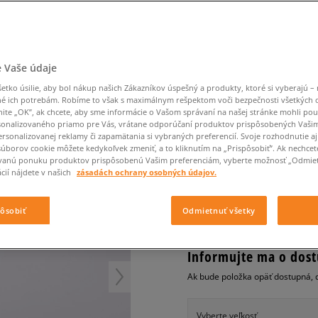
Converse Chuck Taylor
Havaianas
Starostlivosť o obuv
Confront
Champion
EMU Australia
Starostlivosť o obuv
Boxerky
All Star
Nike React
Dickies
Čiapky
Converse
Confront
Ellesse
Čiapky
Klobúky
Nike Air Max 90
Nike Air Force 1
Saucony
Šály a rukavice
Crocs
Converse
Fila
Rukavice
Starostlivosť o obuv
Nike Air Max DN8
Clarks
Dr. Martens
DC
Jansport
Klobúky
Čiapky
NIKE AIR MAX FLYKNI
 Vaše údaje
Nike Air Force 1 LV8
Eastpak
Dickies
Jordan
Rukavice
Jordan 4
pánske, tenisky
tko úsilie, aby bol nákup našich Zákazníkov úspešný a produkty, ktoré si vyberajú – 
Empire
Eastpak
Lacoste
é ich potrebám. Robíme to však s maximálnym rešpektom voči bezpečnosti všetkých
New Balance 530
nite „OK”, ak chcete, aby sme informácie o Vašom správaní na našej stránke mohli pou
4.8
(
66
)
New Balance 1906
onalizovaného priamo pre Vás, vrátane odporúčaní produktov prispôsobených Vaši
rsonalizovanej reklamy či zapamätania si vybraných preferencií. Svoje rozhodnutie aj
99
€
Puma Speedcat
cena s DPH
súborov cookie môžete kedykoľvek zmeniť, a to kliknutím na „Prispôsobiť”. Ak nechcet
vanú ponuku produktov prispôsobenú Vašim preferenciám, vyberte možnosť „Odmiet
Puma Suede XL
cií nájdete v našich
zásadách ochrany osobných údajov.
Puma Palermo
+ 99 BODOV V
SIZEERCLU
Asics Gel-NYC Rugged
pôsobiť
Odmietnuť všetky
Informujte ma o dost
Ak bude položka opäť dostupná, 
Vyberte veľkosť