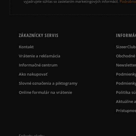
Podrobnos
vyjadrujete súhlas so zasielaním marketingových informácií.
ZÁKAZNÍCKY SERVIS
INFORMÁ
Kontakt
SizeerClub
Vrátenie a reklamácia
Obchodné
Informačné centrum
Newslette
Ako nakupovať
Podmienky
Slovné označenia a piktogramy
Podmienky
Online formulár na vrátenie
Politika s
Aktuálne a
Prístupnos
Spôsoby platby