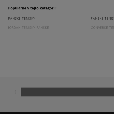
Populárne v tejto kategórii:
PANSKÉ TENISKY
PÁNSKE TENIS
JORDAN TENISKY PÁNSKÉ
CONVERSE TE
TENISKY PUMA PÁNSKE
PÁNSKE TENIS
Prezrite si populárne kolekcie pánskych tenisiek:
ADIDAS CAMPUS
ADIDAS GAZE
ADIDAS SUPERSTAR
AIR JORDAN
JORDAN 4
NEW BALANCE
NIKE AIR FORCE 1 07
NIKE AIR FORC
NIKE P-6000
NIKE SHOX
VANS OLD SKOOL
VANS SK8