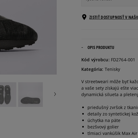
Veľkosti EU
ZISTIŤ DOSTUPNOSŤ V NAŠ
38,5
24 cm
39
24,5 cm
OPIS PRODUKTU
Kód výrobcu:
FD2764-001
40
25 cm
Kategória:
Tenisky
V streetweari môže byť každ
40,5
25,5 cm
a vaše sety získajú ešte via
dynamická silueta a pletený
41
26 cm
priedušný zvršok z tkani
detaily zo syntetickej ko
42
26,5 cm
úchytka na päte
bezšvový golier
tlmiaci vankúšik Max Air
42,5
27 cm