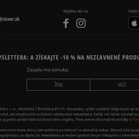
Nájdite nás na
Stiahn
sizeer.sk
SLETTERA: A ZÍSKAJTE -10 % NA NEZĽAVNENÉ PROD
Zaujala ma ponuka:
ŽENA
MUŽ
 r. o., Michalská 7 Bratislava 811 01, Slovensko, vyššie uvedené údaje budú spra
voľné, ale nevyhnutné za účelom odoberania newslettera. Každý má nárok odvolať svo
Pod
ako aj právo podať sťažnosť dozornému orgánu. Plné znenie informačnej doložky v
amostatnom e-maile, ktorý vám pošleme po kliknutí na aktivačný odkaz. Zľavový kód sa v
yplývajúcu zo zápisu do Newslettera je možné uplatniť iba pri nákupoch v interneto