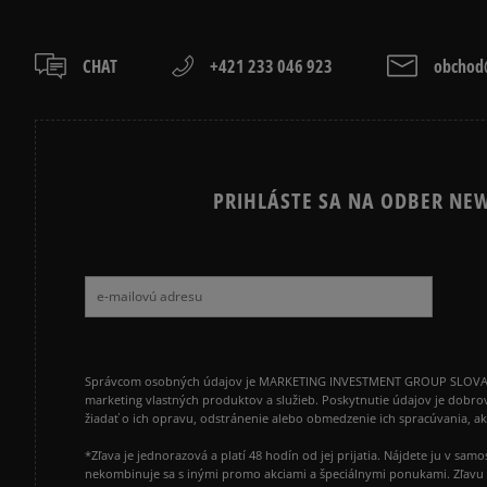
CHAT
+421 233 046 923
obchod@
PRIHLÁSTE SA NA ODBER NEW
Správcom osobných údajov je MARKETING INVESTMENT GROUP SLOVAKIA s.
marketing vlastných produktov a služieb. Poskytnutie údajov je dobro
žiadať o ich opravu, odstránenie alebo obmedzenie ich spracúvania, 
*Zľava je jednorazová a platí 48 hodín od jej prijatia. Nájdete ju v s
nekombinuje sa s inými promo akciami a špeciálnymi ponukami. Zľavu v