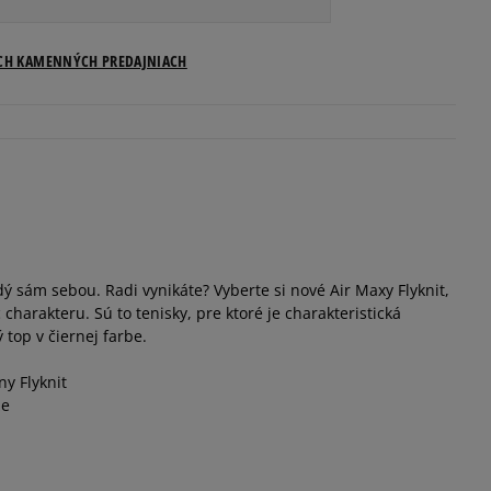
Veľkosti US
ICH KAMENNÝCH PREDAJNIACH
Informovať o dostupnosti
Informovať o dostupnosti
Informovať o dostupnosti
ý sám sebou. Radi vynikáte? Vyberte si nové Air Maxy Flyknit,
Informovať o dostupnosti
c charakteru. Sú to tenisky, pre ktoré je charakteristická
 top v čiernej farbe.
Informovať o dostupnosti
ny Flyknit
že
Informovať o dostupnosti
Informovať o dostupnosti