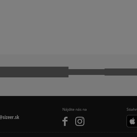
SKY NA PLATFORME
DÁMSKE RUŽOVÉ TENISKY
PUS
ADIDAS GAZELLE
Ako zhromažďujeme r
KWONDO
ADIDAS TOKYO
CK TAYLOR ALL STAR
JORDAN AIR 1
 9060
NIKE AIR FORCE 1
NIKE P-6000
MO
REEBOK CLUB C
Nájdite nás na
Stiahn
sizeer.sk