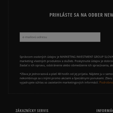
PRIHLÁSTE SA NA ODBER NEW
Správcom osobných údajov je MARKETING INVESTMENT GROUP SLOVAKIA s.
marketing vlastných produktov a služieb. Poskytnutie údajov je dobro
žiadať o ich opravu, odstránenie alebo obmedzenie ich spracúvania, 
*Zľava je jednorazová a platí 48 hodín od jej prijatia. Nájdete ju v s
nekombinuje sa s inými promo akciami a špeciálnymi ponukami. Zľavu v
Podrobnos
vyjadrujete súhlas so zasielaním marketingových informácií.
ZÁKAZNÍCKY SERVIS
INFORMÁ