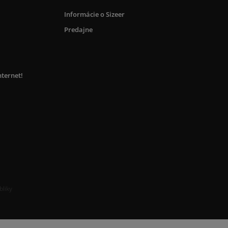
Informácie o Sizeer
Predajne
nternet!
bliky