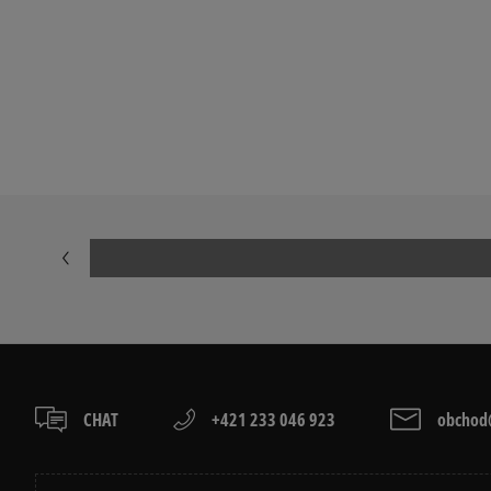
ČIERNE TENISKY DÁMSKE
DÁMSKE TENI
Prezrite si populárne kolekcie dámskych tenisiek:
ADIDAS HANDBALL SPEZIAL
ADIDAS CAM
ADIDAS SUPERSTAR
ADIDAS TAE
AIR JORDAN
CONVERSE CU
NEW BALANCE 740
NEW BALANCE
NIKE CORTEZ
NIKE DUNK
PUMA SPEEDCAT
PUMA PALER
CHAT
+421 233 046 923
obchod@