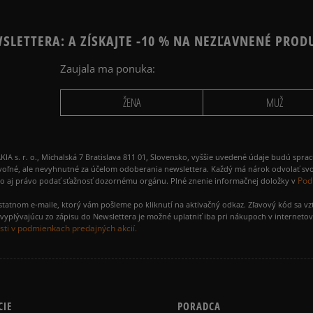
SLETTERA: A ZÍSKAJTE -10 % NA NEZĽAVNENÉ PROD
Zaujala ma ponuka:
ŽENA
MUŽ
 r. o., Michalská 7 Bratislava 811 01, Slovensko, vyššie uvedené údaje budú spra
voľné, ale nevyhnutné za účelom odoberania newslettera. Každý má nárok odvolať svo
Pod
ako aj právo podať sťažnosť dozornému orgánu. Plné znenie informačnej doložky v
amostatnom e-maile, ktorý vám pošleme po kliknutí na aktivačný odkaz. Zľavový kód sa v
yplývajúcu zo zápisu do Newslettera je možné uplatniť iba pri nákupoch v interneto
ti v podmienkach predajných akcií.
CIE
PORADCA