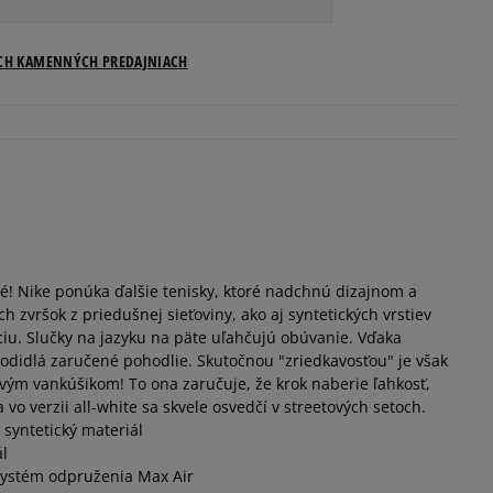
Veľkosti US
ICH KAMENNÝCH PREDAJNIACH
Informovať o dostupnosti
Informovať o dostupnosti
Informovať o dostupnosti
tné! Nike ponúka ďalšie tenisky, ktoré nadchnú dizajnom a
Informovať o dostupnosti
zvršok z priedušnej sieťoviny, ako aj syntetických vrstiev
ciu. Slučky na jazyku na päte uľahčujú obúvanie. Vďaka
Informovať o dostupnosti
didlá zaručené pohodlie. Skutočnou "zriedkavosťou" je však
ým vankúšikom! To ona zaručuje, že krok naberie ľahkosť,
vo verzii all-white sa skvele osvedčí v streetových setoch.
Informovať o dostupnosti
, syntetický materiál
ál
systém odpruženia Max Air
Informovať o dostupnosti