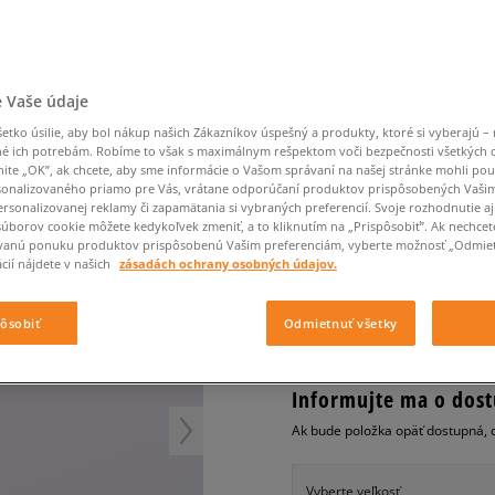
Converse Chuck Taylor
Havaianas
Vans
Ľadvinky
Confront
Champion
EMU Australia
All Star
Klobúky
Ľadvinky
Nike Air Max 90
Dickies
Klobúky
Converse
Confront
Ellesse
Nike Air Max 90
Tašky
Klobúky
Nike Air Max Viva
Saucony
Peráčníky
Crocs
Converse
Fila
Nike Air Max DN8
-50 % na druhé balenie
Rukavice
Clarks
Dr. Martens
DC
Jansport
 Vaše údaje
ponožiek
NIKE AIR MAX 97
Nike Air Force 1 LV8
-50 % na druhé balení
Eastpak
Dickies
Jordan
ponožek
tko úsilie, aby bol nákup našich Zákazníkov úspešný a produkty, ktoré si vyberajú – 
Jordan 4
dámske, tenisky
Empire
Eastpak
Lacoste
é ich potrebám. Robíme to však s maximálnym rešpektom voči bezpečnosti všetkých
New Balance 530
nite „OK”, ak chcete, aby sme informácie o Vašom správaní na našej stránke mohli pou
4.8
(
38
)
onalizovaného priamo pre Vás, vrátane odporúčaní produktov prispôsobených Vaši
New Balance 1906
rsonalizovanej reklamy či zapamätania si vybraných preferencií. Svoje rozhodnutie aj
125
€
Puma Speedcat
súborov cookie môžete kedykoľvek zmeniť, a to kliknutím na „Prispôsobiť”. Ak nechcet
cena s DP
vanú ponuku produktov prispôsobenú Vašim preferenciám, vyberte možnosť „Odmiet
Puma Suede XL
cií nájdete v našich
zásadách ochrany osobných údajov.
Puma Palermo
+ 125 BODOV V
SIZEERCL
Asics Gel-NYC Rugged
pôsobiť
Odmietnuť všetky
Informujte ma o dost
Ak bude položka opäť dostupná, 
Vyberte veľkosť