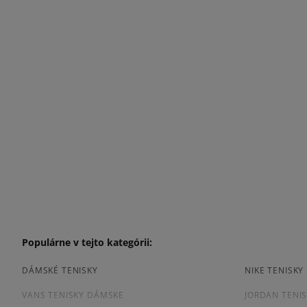
Populárne v tejto kategórii:
DÁMSKÉ TENISKY
NIKE TENISK
VANS TENISKY DÁMSKE
JORDAN TENI