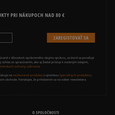
UKTY PRI NÁKUPOCH NAD 80 €
cúvané v dôvodoch oprávneného záujmu správcu, za ktoré sa považuje
j súhlas so spracúvaním, ako aj žiadať prístup k osobným údajom,
mienkach ochrany súkromia
nezľavnené produkty
špeciálnych produktov
zťahuje na
s výnimkou
,
vom obchode. Pamätajte, že prihlásením sa na odber newslettera
O SPOLOČNOSTI