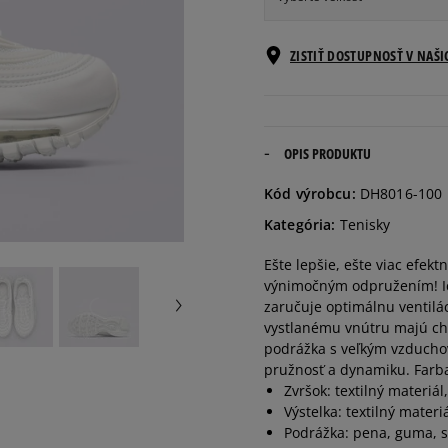
Veľkosti EU
ZISTIŤ DOSTUPNOSŤ V NAŠ
35,5
22 cm
36
22,5 cm
OPIS PRODUKTU
Kód výrobcu:
DH8016-100
36,5
23 cm
Kategória:
Tenisky
Ešte lepšie, ešte viac efek
37,5
23,5 cm
výnimočným odpružením! Ich 
zaručuje optimálnu ventilá
38
24 cm
vystlanému vnútru majú cho
podrážka s veľkým vzduchov
pružnosť a dynamiku. Farba 
38,5
24,5 cm
Zvršok: textilný materiál
Výstelka: textilný materi
Podrážka: pena, guma, 
39
25 cm