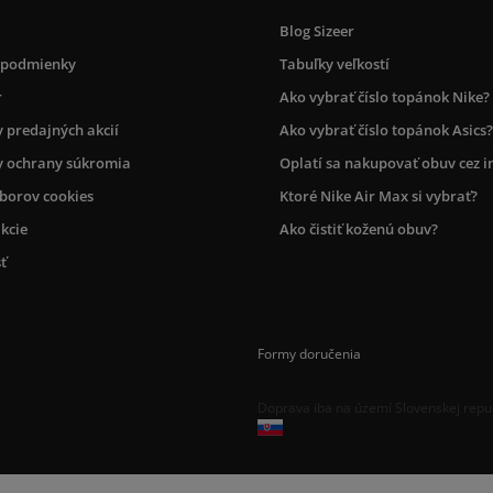
Blog Sizeer
 podmienky
Tabuľky veľkostí
r
Ako vybrať číslo topánok Nike?
 predajných akcií
Ako vybrať číslo topánok Asics?
 ochrany súkromia
Oplatí sa nakupovať obuv cez i
úborov cookies
Ktoré Nike Air Max si vybrať?
kcie
Ako čistiť koženú obuv?
ť
Formy doručenia
Doprava iba na území Slovenskej repu