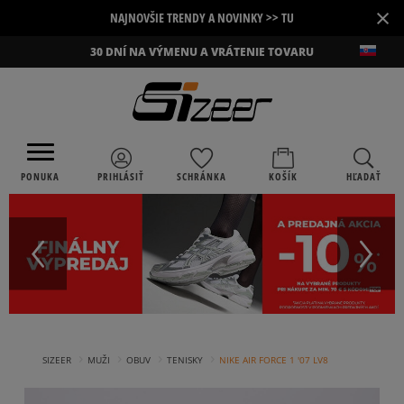
×
NAJNOVŠIE TRENDY A NOVINKY >> TU
30 DNÍ NA VÝMENU A VRÁTENIE TOVARU
PONUKA
PRIHLÁSIŤ
SCHRÁNKA
KOŠÍK
HĽADAŤ
›
›
›
›
SIZEER
MUŽI
OBUV
TENISKY
NIKE AIR FORCE 1 '07 LV8