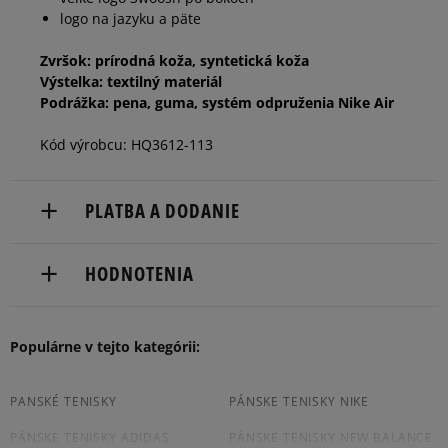
logo na jazyku a päte
45,5
29,5 cm
Informovať o dostupnosti
Zvršok: prírodná koža, syntetická koža
Výstelka: textilný materiál
Podrážka: pena, guma, systém odpruženia Nike Air
46
30 cm
Informovať o dostupnosti
Kód výrobcu: HQ3612-113
PLATBA A DODANIE
Doručenie zadarmo od 80 €.
HODNOTENIA
Dodacia lehota: 2 až 6 pracovné dni.
Dostupné spôsoby doručenia:
5
Populárne v tejto kategórii:
97%
Počet
5.0
Súhlas s
kuriér,
hlasov:
veľkosťou
packeta (zásielkovňa - kamenná pobočka, výdejné
2
4
3%
boxy: Z-BOX),
30
počet
PANSKÉ TENISKY
PÁNSKE TENISKY NIKE
menšia
súhlasí
väčšia
slovenská pošta - na adresu,
recenzií
PÁNSKE TENISKY ADIDAS
PÁNSKE TENISKY NEW BALANCE
osobné prevzatie v predajni.
3