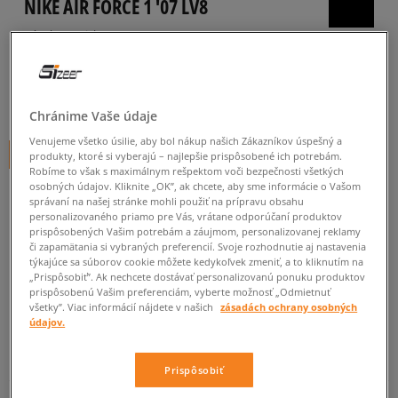
NIKE AIR FORCE 1 '07 LV8
pánske, tenisky
5.0
(
30
)
89
€
cena s DPH
Chránime Vaše údaje
Venujeme všetko úsilie, aby bol nákup našich Zákazníkov úspešný a
+ 89 BODOV V
SIZEERCLUBE
produkty, ktoré si vyberajú – najlepšie prispôsobené ich potrebám.
Robíme to však s maximálnym rešpektom voči bezpečnosti všetkých
osobných údajov. Kliknite „OK”, ak chcete, aby sme informácie o Vašom
správaní na našej stránke mohli použiť na prípravu obsahu
personalizovaného priamo pre Vás, vrátane odporúčaní produktov
Informujte ma o dostupnosti
prispôsobených Vašim potrebám a záujmom, personalizovanej reklamy
či zapamätania si vybraných preferencií. Svoje rozhodnutie aj nastavenia
Ak bude položka opäť dostupná, dostanete od nás oznámenie.
týkajúce sa súborov cookie môžete kedykoľvek zmeniť, a to kliknutím na
„Prispôsobiť”. Ak nechcete dostávať personalizovanú ponuku produktov
prispôsobenú Vašim preferenciám, vyberte možnosť „Odmietnuť
Vyberte veľkosť
všetky”. Viac informácií nájdete v našich
zásadách ochrany osobných
údajov.
Veľkosti EU
Veľkosti US
ZISTIŤ DOSTUPNOSŤ V NAŠICH KAMENNÝCH PREDAJNIACH
Prispôsobiť
40,5
25,5 cm
Informovať o dostupnosti