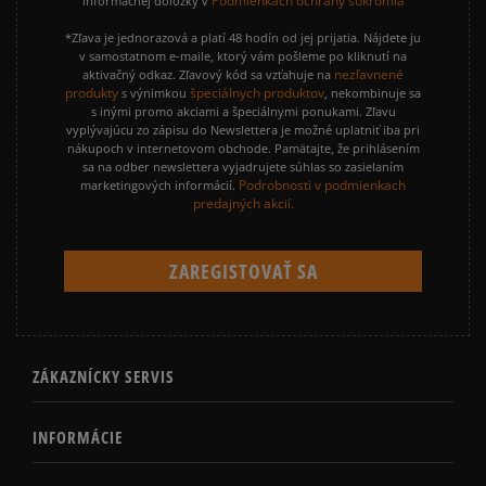
Podmienkach ochrany súkromia
informačnej doložky v
*Zľava je jednorazová a platí 48 hodín od jej prijatia. Nájdete ju
v samostatnom e-maile, ktorý vám pošleme po kliknutí na
nezľavnené
aktivačný odkaz. Zľavový kód sa vzťahuje na
produkty
špeciálnych produktov
s výnimkou
, nekombinuje sa
s inými promo akciami a špeciálnymi ponukami. Zľavu
vyplývajúcu zo zápisu do Newslettera je možné uplatniť iba pri
nákupoch v internetovom obchode. Pamätajte, že prihlásením
sa na odber newslettera vyjadrujete súhlas so zasielaním
Podrobnosti v podmienkach
marketingových informácií.
predajných akcií.
ZÁKAZNÍCKY SERVIS
INFORMÁCIE