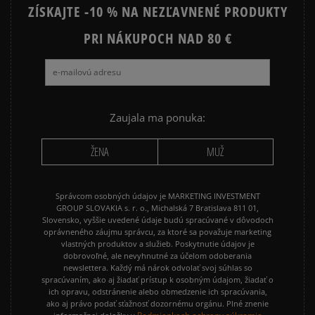
ZÍSKAJTE -10 % NA NEZĽAVNENÉ PRODUKTY
NEW BALANCE 9060
NIKE AIR FORCE 1
NIKE AIR FORCE 1 07
PRI NÁKUPOCH NAD 80 €
NIKE AIR FORCE 1 LV8
NIKE AIR MAX 90
NIKE DUNK
NIKE P-6000
NIKE SHOX
PUMA SUEDE
REEBOK CLASSIC
Zaujala ma ponuka:
VANS OLD SKOOL
VANS SK8
ŽENA
MUŽ
Správcom osobných údajov je MARKETING INVESTMENT
GROUP SLOVAKIA s. r. o., Michalská 7 Bratislava 811 01,
Slovensko, vyššie uvedené údaje budú spracúvané v dôvodoch
oprávneného záujmu správcu, za ktoré sa považuje marketing
vlastných produktov a služieb. Poskytnutie údajov je
dobrovoľné, ale nevyhnutné za účelom odoberania
newslettera. Každý má nárok odvolať svoj súhlas so
spracúvaním, ako aj žiadať prístup k osobným údajom, žiadať o
ich opravu, odstránenie alebo obmedzenie ich spracúvania,
ako aj právo podať sťažnosť dozornému orgánu. Plné znenie