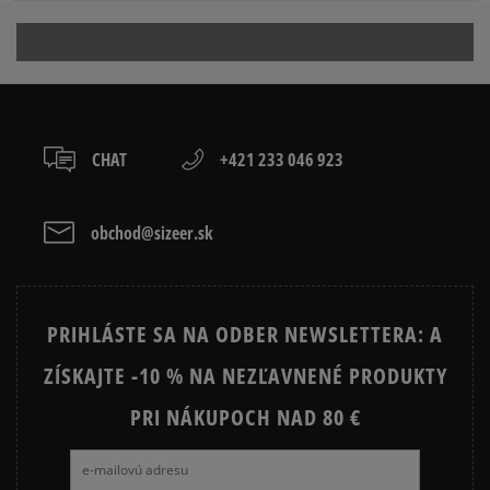
50825 Cologne, Germany
packeta (zásielkovňa - kamenná pobočka, výdejné
boxy: Z-BOX),
Produkt nemá žiadne recenzie
4922198256051
slovenská pošta - na adresu,
osobné prevzatie v predajni.
Dostupné spôsoby platby:
prevod,
CHAT
+421 233 046 923
kartou,
platba na dobierku.
obchod@sizeer.sk
PRIHLÁSTE SA NA ODBER NEWSLETTERA: A
ZÍSKAJTE -10 % NA NEZĽAVNENÉ PRODUKTY
PRI NÁKUPOCH NAD 80 €