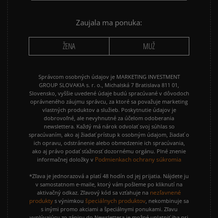
Zaujala ma ponuka:
ŽENA
MUŽ
Správcom osobných údajov je MARKETING INVESTMENT
GROUP SLOVAKIA s. r. o., Michalská 7 Bratislava 811 01,
Slovensko, vyššie uvedené údaje budú spracúvané v dôvodoch
oprávneného záujmu správcu, za ktoré sa považuje marketing
vlastných produktov a služieb. Poskytnutie údajov je
dobrovoľné, ale nevyhnutné za účelom odoberania
newslettera. Každý má nárok odvolať svoj súhlas so
spracúvaním, ako aj žiadať prístup k osobným údajom, žiadať o
ich opravu, odstránenie alebo obmedzenie ich spracúvania,
ako aj právo podať sťažnosť dozornému orgánu. Plné znenie
Podmienkach ochrany súkromia
informačnej doložky v
*Zľava je jednorazová a platí 48 hodín od jej prijatia. Nájdete ju
v samostatnom e-maile, ktorý vám pošleme po kliknutí na
nezľavnené
aktivačný odkaz. Zľavový kód sa vzťahuje na
produkty
špeciálnych produktov
s výnimkou
, nekombinuje sa
s inými promo akciami a špeciálnymi ponukami. Zľavu
vyplývajúcu zo zápisu do Newslettera je možné uplatniť iba pri