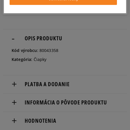
ZISTIŤ DOSTUPNOSŤ V NAŠICH KAMENNÝCH PREDAJNIACH
ONE SIZE
Informovať o dostupnosti
OPIS PRODUKTU
Kód výrobcu:
80043358
Kategória:
Čiapky
PLATBA A DODANIE
Doručenie zadarmo od 80 €.
INFORMÁCIA O PÔVODE PRODUKTU
Dodacia lehota: 2 až 6 pracovné dni.
NEW ERA CAP GMBH
Dostupné spôsoby doručenia:
HODNOTENIA
Lichtstr. 25
kuriér,