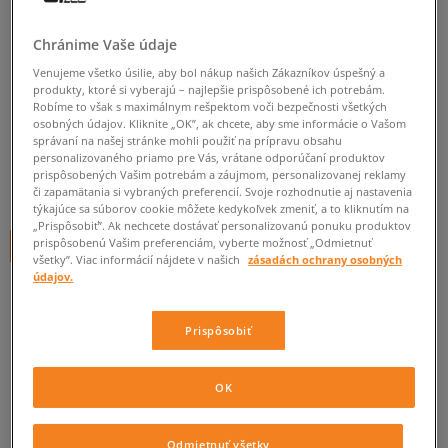
NEW ERA ČIAPKA NE
Chránime Vaše údaje
ORIGINAL BASIC CUFF
Venujeme všetko úsilie, aby bol nákup našich Zákazníkov úspešný a
BROWN
produkty, ktoré si vyberajú – najlepšie prispôsobené ich potrebám.
Robíme to však s maximálnym rešpektom voči bezpečnosti všetkých
unisex, čiapky
osobných údajov. Kliknite „OK”, ak chcete, aby sme informácie o Vašom
správaní na našej stránke mohli použiť na prípravu obsahu
0.0
(
0
)
personalizovaného priamo pre Vás, vrátane odporúčaní produktov
prispôsobených Vašim potrebám a záujmom, personalizovanej reklamy
14,95
€
či zapamätania si vybraných preferencií. Svoje rozhodnutie aj nastavenia
cena s DPH
týkajúce sa súborov cookie môžete kedykoľvek zmeniť, a to kliknutím na
„Prispôsobiť”. Ak nechcete dostávať personalizovanú ponuku produktov
prispôsobenú Vašim preferenciám, vyberte možnosť „Odmietnuť
+ 15 BODOV V
SIZEERCLUBE
všetky”. Viac informácií nájdete v našich
zásadách ochrany osobných
údajov.
Informujte ma o dostupnosti
Prispôsobiť
Ak bude položka opäť dostupná, dostanete od nás oznámenie.
OK
Vyberte veľkosť
Odmietnuť všetky