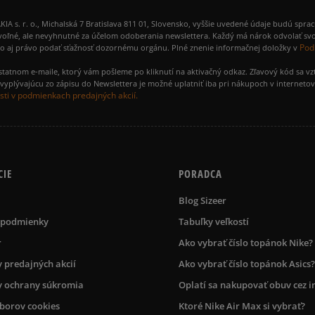
 r. o., Michalská 7 Bratislava 811 01, Slovensko, vyššie uvedené údaje budú spra
voľné, ale nevyhnutné za účelom odoberania newslettera. Každý má nárok odvolať svo
Pod
ako aj právo podať sťažnosť dozornému orgánu. Plné znenie informačnej doložky v
amostatnom e-maile, ktorý vám pošleme po kliknutí na aktivačný odkaz. Zľavový kód sa v
yplývajúcu zo zápisu do Newslettera je možné uplatniť iba pri nákupoch v interneto
ti v podmienkach predajných akcií.
CIE
PORADCA
Blog Sizeer
 podmienky
Tabuľky veľkostí
r
Ako vybrať číslo topánok Nike?
 predajných akcií
Ako vybrať číslo topánok Asics?
 ochrany súkromia
Oplatí sa nakupovať obuv cez i
úborov cookies
Ktoré Nike Air Max si vybrať?