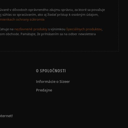
cúvané v dôvodoch oprávneného záujmu správcu, za ktoré sa považuje
j súhlas so spracúvaním, ako aj žiadať prístup k osobným údajom,
mienkach ochrany súkromia
nezľavnené produkty
špeciálnych produktov
zťahuje na
s výnimkou
,
vom obchode. Pamätajte, že prihlásením sa na odber newslettera
O SPOLOČNOSTI
Informácie o Sizeer
Predajne
nternet!