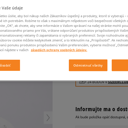
Converse Chuck Taylor
Havaianas
Starostlivosť o obuv
Confront
Champion
EMU Australia
Starostlivosť o obuv
Boxerky
All Star
 Vaše údaje
Dickies
Čiapky
Converse
Confront
Ellesse
Čiapky
Klobúky
Nike Air Max 90
Saucony
Šály a rukavice
Crocs
Converse
Fila
tko úsilie, aby bol nákup našich Zákazníkov úspešný a produkty, ktoré si vyberajú – 
Rukavice
Starostlivosť o obuv
Nike Air Max DN8
é ich potrebám. Robíme to však s maximálnym rešpektom voči bezpečnosti všetkých
Clarks
Dr. Martens
DC
Jansport
nite „OK”, ak chcete, aby sme informácie o Vašom správaní na našej stránke mohli pou
Klobúky
Čiapky
NEW ERA ČIAPKA FA
Nike Air Force 1 LV8
onalizovaného priamo pre Vás, vrátane odporúčaní produktov prispôsobených Vaši
Eastpak
Dickies
Jordan
NEW YORK YANKEES
Rukavice
Jordan 4
rsonalizovanej reklamy či zapamätania si vybraných preferencií. Svoje rozhodnutie aj
Empire
Eastpak
Lacoste
súborov cookie môžete kedykoľvek zmeniť, a to kliknutím na „Prispôsobiť”. Ak nechcet
dámske, šiltovky
New Balance 530
vanú ponuku produktov prispôsobenú Vašim preferenciám, vyberte možnosť „Odmiet
New Balance 1906
cií nájdete v našich
zásadách ochrany osobných údajov.
0.0
(
0
)
Puma Speedcat
24
€
Puma Suede XL
pôsobiť
Odmietnuť všetky
cena s DPH
Puma Palermo
Asics Gel-NYC Rugged
+ 24 BODOV V
SIZEERCLU
Informujte ma o dost
Ak bude položka opäť dostupná, 