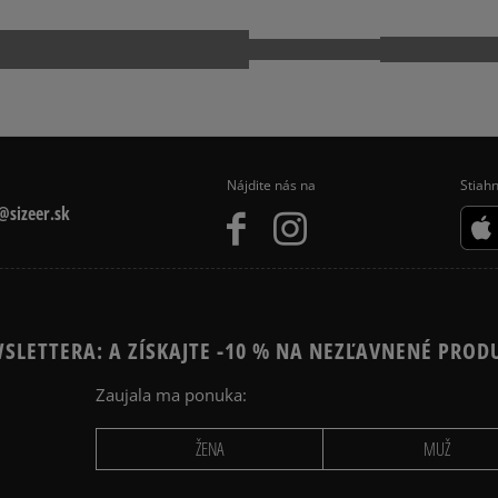
Dostupné spôsoby doručen
Pr
kuriér,
packeta (zásielkovňa - 
slovenská pošta - na adr
osobné prevzatie v preda
Dostupné spôsoby platby:
prevod,
Nájdite nás na
Stiahn
kartou,
sizeer.sk
platba na dobierku.
SLETTERA: A ZÍSKAJTE -10 % NA NEZĽAVNENÉ PROD
Zaujala ma ponuka:
ŽENA
MUŽ