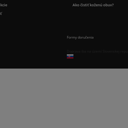
kcie
Ako čistiť koženú obuv?
ť
Formy doručenia
Doprava iba na území Slovenskej repu