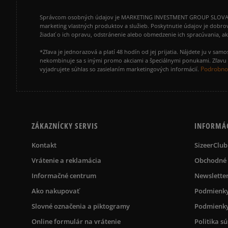
Správcom osobných údajov je MARKETING INVESTMENT GROUP SLOVAKIA s.
marketing vlastných produktov a služieb. Poskytnutie údajov je dobro
žiadať o ich opravu, odstránenie alebo obmedzenie ich spracúvania, 
*Zľava je jednorazová a platí 48 hodín od jej prijatia. Nájdete ju v s
nekombinuje sa s inými promo akciami a špeciálnymi ponukami. Zľavu v
Podrobnos
vyjadrujete súhlas so zasielaním marketingových informácií.
ZÁKAZNÍCKY SERVIS
INFORMÁ
Kontakt
SizeerClub
Vrátenie a reklamácia
Obchodné
Informačné centrum
Newslette
Ako nakupovať
Podmienky
Slovné označenia a piktogramy
Podmienky
Online formulár na vrátenie
Politika s