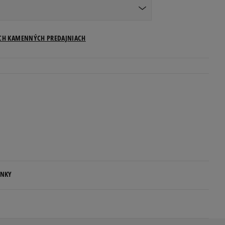
Veľkosti US
ICH KAMENNÝCH PREDAJNIACH
Informovať o dostupnosti
ENKY
.
ovné dni.