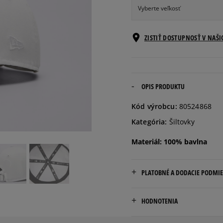
Vyberte veľkosť
Veľkosti EU
ZISTIŤ DOSTUPNOSŤ V NAŠ
ONE
SIZE
OPIS PRODUKTU
Kód výrobcu:
80524868
Kategória:
Šiltovky
Materiál: 100% bavlna
PLATOBNÉ A DODACIE PODMI
Doručenie zadarmo od 80 €
HODNOTENIA
Dodacia lehota: 2 až 6 prac