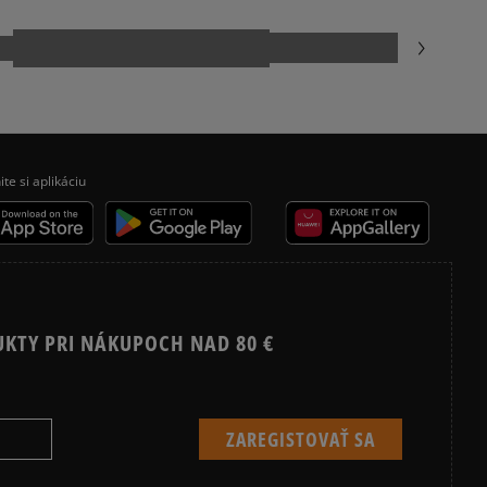
ia:
odukt nemá žiadne recenzie
kamenná pobočka, výdejné boxy: Z-BOX),
esu,
jni.
ite si aplikáciu
UKTY PRI NÁKUPOCH NAD 80 €