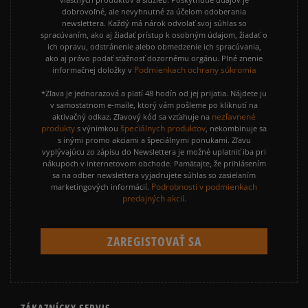
dobrovoľné, ale nevyhnutné za účelom odoberania
newslettera. Každý má nárok odvolať svoj súhlas so
spracúvaním, ako aj žiadať prístup k osobným údajom, žiadať o
ich opravu, odstránenie alebo obmedzenie ich spracúvania,
ako aj právo podať sťažnosť dozornému orgánu. Plné znenie
Podmienkach ochrany súkromia
informačnej doložky v
*Zľava je jednorazová a platí 48 hodín od jej prijatia. Nájdete ju
v samostatnom e-maile, ktorý vám pošleme po kliknutí na
nezľavnené
aktivačný odkaz. Zľavový kód sa vzťahuje na
produkty
špeciálnych produktov
s výnimkou
, nekombinuje sa
s inými promo akciami a špeciálnymi ponukami. Zľavu
vyplývajúcu zo zápisu do Newslettera je možné uplatniť iba pri
nákupoch v internetovom obchode. Pamätajte, že prihlásením
sa na odber newslettera vyjadrujete súhlas so zasielaním
Podrobnosti v podmienkach
marketingových informácií.
predajných akcií.
ZÁKAZNÍCKY SERVIS