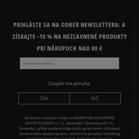
PRIHLÁSTE SA NA ODBER NEWSLETTERA: A
ZÍSKAJTE -10 % NA NEZĽAVNENÉ PRODUKTY
PRI NÁKUPOCH NAD 80 €
Zaujala ma ponuka:
ŽENA
MUŽ
Správcom osobných údajov je MARKETING INVESTMENT
GROUP SLOVAKIA s. r. o., Michalská 7 Bratislava 811 01,
Slovensko, vyššie uvedené údaje budú spracúvané v dôvodoch
oprávneného záujmu správcu, za ktoré sa považuje marketing
vlastných produktov a služieb. Poskytnutie údajov je