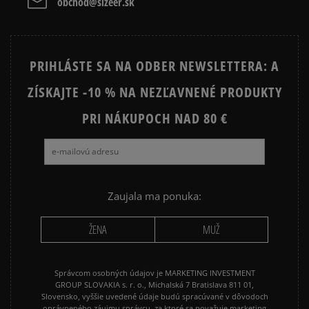
obchod@sizeer.sk
TIMBERLAND GREYFIELD
EMU AUSTRALIA STINGER MICRO
Vymazať
Hľadať
DR MARTENS 1460
MOON BOOT
VANS SK8 HI MTE
VANS UA SK8 HI MTE
PRIHLÁSTE SA NA ODBER NEWSLETTERA: A
ZÍSKAJTE -10 % NA NEZĽAVNENÉ PRODUKTY
PRI NÁKUPOCH NAD 80 €
Zaujala ma ponuka:
ŽENA
MUŽ
Správcom osobných údajov je MARKETING INVESTMENT
GROUP SLOVAKIA s. r. o., Michalská 7 Bratislava 811 01,
Slovensko, vyššie uvedené údaje budú spracúvané v dôvodoch
oprávneného záujmu správcu, za ktoré sa považuje marketing