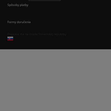
Spôsoby platby
Formy doručenia
Doprava iba na území Slovenskej republiky