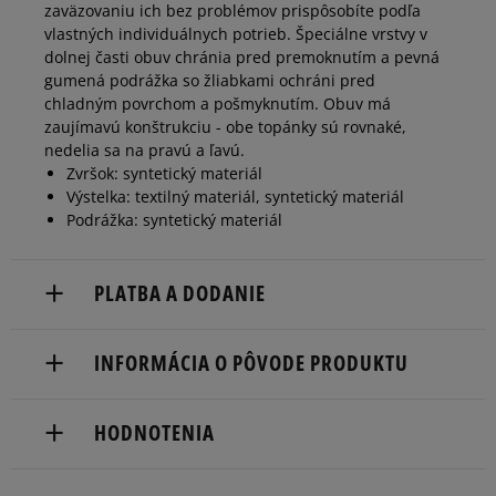
zaväzovaniu ich bez problémov prispôsobíte podľa
vlastných individuálnych potrieb. Špeciálne vrstvy v
dolnej časti obuv chránia pred premoknutím a pevná
gumená podrážka so žliabkami ochráni pred
chladným povrchom a pošmyknutím. Obuv má
zaujímavú konštrukciu - obe topánky sú rovnaké,
nedelia sa na pravú a ľavú.
Zvršok: syntetický materiál
Výstelka: textilný materiál, syntetický materiál
Podrážka: syntetický materiál
PLATBA A DODANIE
Doručenie zadarmo od 80 €.
INFORMÁCIA O PÔVODE PRODUKTU
Dodacia lehota: 2 až 6 pracovné dni.
Tecnica Group S.P.A
Dostupné spôsoby doručenia:
HODNOTENIA
Via Fante D’ITALIA 56
kuriér,
31040 Giavera Del Montello, Italy
packeta (zásielkovňa - kamenná pobočka, výdejné