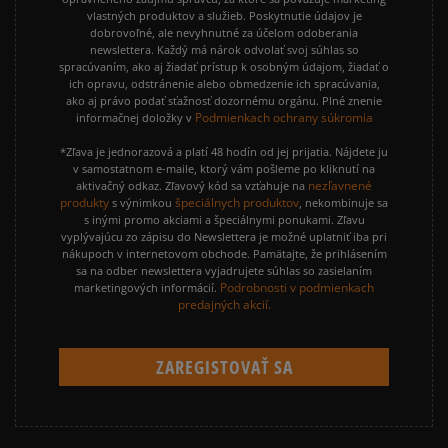
vlastných produktov a služieb. Poskytnutie údajov je
dobrovoľné, ale nevyhnutné za účelom odoberania
newslettera. Každý má nárok odvolať svoj súhlas so
spracúvaním, ako aj žiadať prístup k osobným údajom, žiadať o
ich opravu, odstránenie alebo obmedzenie ich spracúvania,
ako aj právo podať sťažnosť dozornému orgánu. Plné znenie
Podmienkach ochrany súkromia
informačnej doložky v
*Zľava je jednorazová a platí 48 hodín od jej prijatia. Nájdete ju
v samostatnom e-maile, ktorý vám pošleme po kliknutí na
nezľavnené
aktivačný odkaz. Zľavový kód sa vzťahuje na
produkty
špeciálnych produktov
s výnimkou
, nekombinuje sa
s inými promo akciami a špeciálnymi ponukami. Zľavu
vyplývajúcu zo zápisu do Newslettera je možné uplatniť iba pri
nákupoch v internetovom obchode. Pamätajte, že prihlásením
sa na odber newslettera vyjadrujete súhlas so zasielaním
Podrobnosti v podmienkach
marketingových informácií.
predajných akcií.