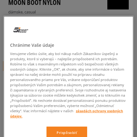
MOON BOOT NYLON
dámske, casual
5.0
(
7
)
144
€
cena s DPH
Chránime Vaše údaje
147,60
€
-2%
(najnižšia cena za posledných 30 dní pred zľavou)
Venujeme všetko úsilie, aby bol nákup našich Zákazníkov úspešný a
180
€
-20%
(počiatočná cena)
produkty, ktoré si vyberajú – najlepšie prispôsobené ich potrebám.
Robíme to však s maximálnym rešpektom voči bezpečnosti všetkých
+ 144 BODOV V
SIZEERCLUBE
osobných údajov. Kliknite „OK”, ak chcete, aby sme informácie o Vašom
správaní na našej stránke mohli použiť na prípravu obsahu
FARBA
ČIERNA
personalizovaného priamo pre Vás, vrátane odporúčaní produktov
prispôsobených Vašim potrebám a záujmom, personalizovanej reklamy
či zapamätania si vybraných preferencií. Svoje rozhodnutie aj nastavenia
týkajúce sa súborov cookie môžete kedykoľvek zmeniť, a to kliknutím na
„Prispôsobiť”. Ak nechcete dostávať personalizovanú ponuku produktov
prispôsobenú Vašim preferenciám, vyberte možnosť „Odmietnuť
všetky”. Viac informácií nájdete v našich
zásadách ochrany osobných
údajov.
35/38
Prispôsobiť
Informovať o
35/38