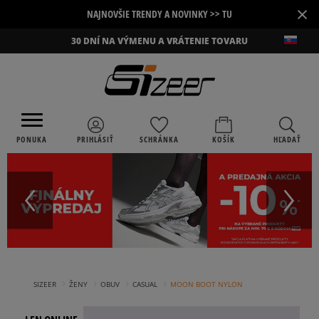
×
NAJNOVŠIE TRENDY A NOVINKY >> TU
30 DNÍ NA VÝMENU A VRÁTENIE TOVARU
PONUKA
PRIHLÁSIŤ
SCHRÁNKA
KOŠÍK
HĽADAŤ
›
›
›
›
SIZEER
ŽENY
OBUV
CASUAL
MOON BOOT NYLON