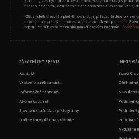
marketing vlastných produktov a služieb. Poskytnutie údajov je dobro
žiadať o ich opravu, odstránenie alebo obmedzenie ich spracúvania, 
*Zľava je jednorazová a platí 48 hodín od jej prijatia. Nájdete ju v s
nekombinuje sa s inými promo akciami a špeciálnymi ponukami. Zľavu v
Podrobnos
vyjadrujete súhlas so zasielaním marketingových informácií.
ZÁKAZNÍCKY SERVIS
INFORMÁ
Kontakt
SizeerClub
Vrátenie a reklamácia
Obchodné
Informačné centrum
Newslette
Ako nakupovať
Podmienky
Slovné označenia a piktogramy
Podmienky
Online formulár na vrátenie
Politika s
Aktuálne a
Prístupnos