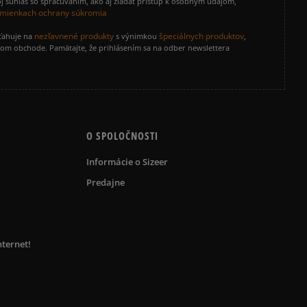
j súhlas so spracúvaním, ako aj žiadať prístup k osobným údajom,
mienkach ochrany súkromia
nezľavnené produkty
špeciálnych produktov
zťahuje na
s výnimkou
,
vom obchode. Pamätajte, že prihlásením sa na odber newslettera
O SPOLOČNOSTI
Informácie o Sizeer
Predajne
nternet!