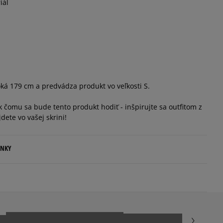
iál
ká 179 cm a predvádza produkt vo veľkosti S.
 čomu sa bude tento produkt hodiť - inšpirujte sa outfitom z
jdete vo vašej skrini!
ENKY
.
ovné dni.
ia:
5
100%