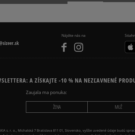
packeta (zásielkovňa - 
5.0
slovenská pošta - na adr
osobné prevzatie v preda
8
počet rece
Dostupné spôsoby platby:
zo všetkých
prevod,
Nájdite nás na
Stiahn
Získané recenzie a
kartou,
sizeer.sk
platba na dobierku.
SLETTERA: A ZÍSKAJTE -10 % NA NEZĽAVNENÉ PROD
Zaujala ma ponuka:
Ako zhromažďujeme r
ŽENA
MUŽ
 r. o., Michalská 7 Bratislava 811 01, Slovensko, vyššie uvedené údaje budú spra