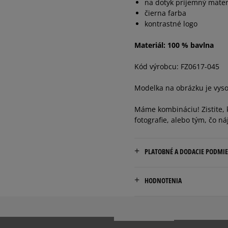
na dotyk príjemný mater
čierna farba
kontrastné logo
Materiál: 100 % bavlna
Kód výrobcu: FZ0617-045
Modelka na obrázku je vyso
Máme kombináciu! Zistite, k
fotografie, alebo tým, čo ná
PLATOBNÉ A DODACIE PODMI
Doručenie zadarmo od 80 €
HODNOTENIA
Dodacia lehota: 2 až 6 prac
Dostupné spôsoby doručen
kuriér,