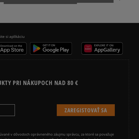
kamenná pobočka, výdejné boxy: Z-BOX),
esu,
4
0%
jni.
nzií
3
0%
 čias
ite si aplikáciu
 overené
2
0%
1
0%
UKTY PRI NÁKUPOCH NAD 80 €
ecenzie?
Recenzie zákazníkov
cúvané v dôvodoch oprávneného záujmu správcu, za ktoré sa považuje
Vymazať
Hľadať