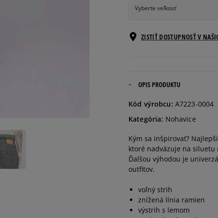
Vyberte veľkosť
Informovať o
30/32
ZISTIŤ DOSTUPNOSŤ V NAŠ
dostupnosti
Informovať o
31/32
dostupnosti
OPIS PRODUKTU
Informovať o
32/32
Kód výrobcu:
A7223-0004
dostupnosti
Kategória:
Nohavice
Informovať o
33/32
Kým sa inšpirovať? Najlepš
dostupnosti
ktoré nadväzuje na siluetu 
Ďalšou výhodou je univerzá
Informovať o
outfitov.
34/32
dostupnosti
voľný strih
znížená línia ramien
Informovať o
36/32
výstrih s lemom
dostupnosti