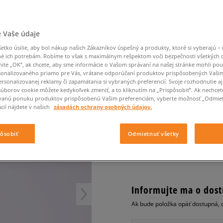
Converse Chuck Taylor
Havaianas
Ľadvinky
Confront
Champion
EMU Australia
All Star
Klobúky
Ľadvinky
Dickies
Klobúky
Converse
Confront
Ellesse
Nike Air Max 90
 STRAIGHT DARK INDIGO
Tašky
Klobúky
Saucony
Peráčníky
Crocs
Converse
Fila
 Vaše údaje
Nike Air Max DN8
-50 % na druhé balenie
Rukavice
Clarks
Dr. Martens
DC
Jansport
ponožiek
LEVI'S NOHAVICE 555
tko úsilie, aby bol nákup našich Zákazníkov úspešný a produkty, ktoré si vyberajú – 
Nike Air Force 1 LV8
-50 % na druhé balení
Eastpak
Dickies
Jordan
é ich potrebám. Robíme to však s maximálnym rešpektom voči bezpečnosti všetkých
INDIGO
ponožek
Jordan 4
nite „OK”, ak chcete, aby sme informácie o Vašom správaní na našej stránke mohli pou
Empire
Eastpak
Lacoste
pánske, nohavice
onalizovaného priamo pre Vás, vrátane odporúčaní produktov prispôsobených Vaši
New Balance 530
rsonalizovanej reklamy či zapamätania si vybraných preferencií. Svoje rozhodnutie aj
New Balance 1906
5.0
súborov cookie môžete kedykoľvek zmeniť, a to kliknutím na „Prispôsobiť”. Ak nechcet
(
8
)
vanú ponuku produktov prispôsobenú Vašim preferenciám, vyberte možnosť „Odmiet
Puma Speedcat
cií nájdete v našich
zásadách ochrany osobných údajov.
44
€
Puma Suede XL
cena s DPH
Puma Palermo
pôsobiť
Odmietnuť všetky
Asics Gel-NYC Rugged
+ 44 BODOV V
SIZEERCLU
Informujte ma o dost
Ak bude položka opäť dostupná, 