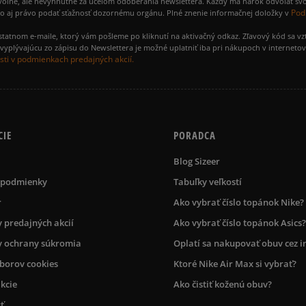
voľné, ale nevyhnutné za účelom odoberania newslettera. Každý má nárok odvolať svo
Pod
ako aj právo podať sťažnosť dozornému orgánu. Plné znenie informačnej doložky v
amostatnom e-maile, ktorý vám pošleme po kliknutí na aktivačný odkaz. Zľavový kód sa v
yplývajúcu zo zápisu do Newslettera je možné uplatniť iba pri nákupoch v interneto
ti v podmienkach predajných akcií.
CIE
PORADCA
Blog Sizeer
 podmienky
Tabuľky veľkostí
r
Ako vybrať číslo topánok Nike?
 predajných akcií
Ako vybrať číslo topánok Asics?
 ochrany súkromia
Oplatí sa nakupovať obuv cez i
úborov cookies
Ktoré Nike Air Max si vybrať?
kcie
Ako čistiť koženú obuv?
ť