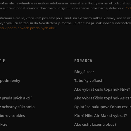
voľné, ale nevyhnutné za účelom odoberania newslettera. Každý má nárok odvolať svo
Pod
ako aj právo podať sťažnosť dozornému orgánu. Plné znenie informačnej doložky v
amostatnom e-maile, ktorý vám pošleme po kliknutí na aktivačný odkaz. Zľavový kód sa v
yplývajúcu zo zápisu do Newslettera je možné uplatniť iba pri nákupoch v interneto
ti v podmienkach predajných akcií.
CIE
PORADCA
Blog Sizeer
 podmienky
Tabuľky veľkostí
r
Ako vybrať číslo topánok Nike?
 predajných akcií
Ako vybrať číslo topánok Asics?
 ochrany súkromia
Oplatí sa nakupovať obuv cez i
úborov cookies
Ktoré Nike Air Max si vybrať?
kcie
Ako čistiť koženú obuv?