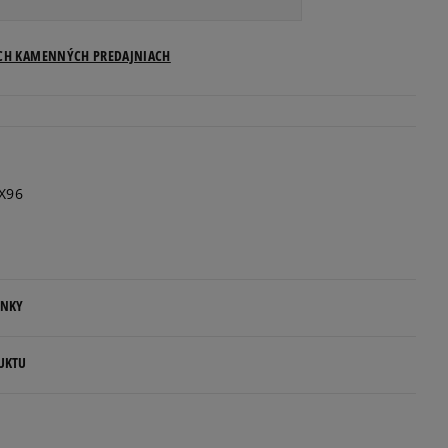
Veľkosti US
ICH KAMENNÝCH PREDAJNIACH
Informovať o dostupnosti
Informovať o dostupnosti
X96
Informovať o dostupnosti
Informovať o dostupnosti
ENKY
Informovať o dostupnosti
.
UKTU
Informovať o dostupnosti
ovné dni.
ia:
morency
Informovať o dostupnosti