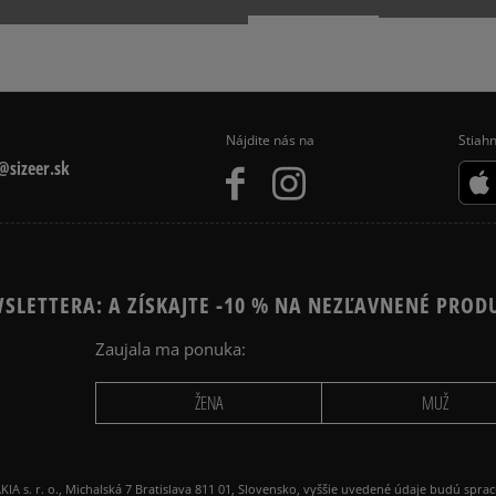
PUMA SUEDE
Nájdite nás na
Stiahn
sizeer.sk
SLETTERA: A ZÍSKAJTE -10 % NA NEZĽAVNENÉ PROD
Zaujala ma ponuka:
ŽENA
MUŽ
 r. o., Michalská 7 Bratislava 811 01, Slovensko, vyššie uvedené údaje budú spra