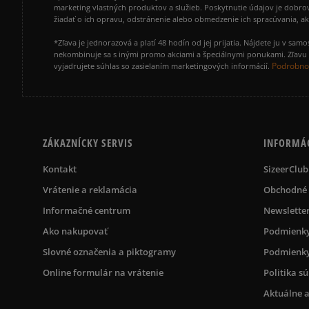
marketing vlastných produktov a služieb. Poskytnutie údajov je dobro
žiadať o ich opravu, odstránenie alebo obmedzenie ich spracúvania, 
*Zľava je jednorazová a platí 48 hodín od jej prijatia. Nájdete ju v s
nekombinuje sa s inými promo akciami a špeciálnymi ponukami. Zľavu v
Podrobnos
vyjadrujete súhlas so zasielaním marketingových informácií.
ZÁKAZNÍCKY SERVIS
INFORMÁ
Kontakt
SizeerClub
Vrátenie a reklamácia
Obchodné
Informačné centrum
Newslette
Ako nakupovať
Podmienky
Slovné označenia a piktogramy
Podmienky
Online formulár na vrátenie
Politika s
Aktuálne a