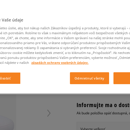
Converse Chuck Taylor
Havaianas
Starostlivosť o obuv
Confront
Champion
EMU Australia
Starostlivosť o obuv
Boxerky
All Star
Nike React
Dickies
Čiapky
Converse
Confront
Ellesse
Čiapky
Klobúky
Nike Air Max 90
Nike Air Force 1
Saucony
Šály a rukavice
Crocs
Converse
Fila
Rukavice
Starostlivosť o obuv
 Vaše údaje
Nike Air Max DN8
Clarks
Dr. Martens
DC
Jansport
Klobúky
Čiapky
LACOSTE FAIRLEAD U
Nike Air Force 1 LV8
tko úsilie, aby bol nákup našich Zákazníkov úspešný a produkty, ktoré si vyberajú – 
Eastpak
Dickies
Jordan
é ich potrebám. Robíme to však s maximálnym rešpektom voči bezpečnosti všetkých
Rukavice
Jordan 4
pánske, tenisky
nite „OK”, ak chcete, aby sme informácie o Vašom správaní na našej stránke mohli pou
Empire
Eastpak
Lacoste
onalizovaného priamo pre Vás, vrátane odporúčaní produktov prispôsobených Vaši
New Balance 530
0.0
(
0
)
rsonalizovanej reklamy či zapamätania si vybraných preferencií. Svoje rozhodnutie aj
New Balance 1906
súborov cookie môžete kedykoľvek zmeniť, a to kliknutím na „Prispôsobiť”. Ak nechcet
99,95
€
vanú ponuku produktov prispôsobenú Vašim preferenciám, vyberte možnosť „Odmiet
Puma Speedcat
cena s 
cií nájdete v našich
zásadách ochrany osobných údajov.
Puma Suede XL
Puma Palermo
+ 100 BODOV V
SIZEERCL
pôsobiť
Odmietnuť všetky
Asics Gel-NYC Rugged
Informujte ma o dost
Ak bude položka opäť dostupná, 
Vyberte veľkosť