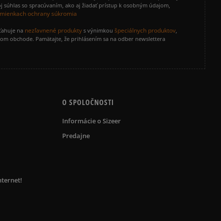
j súhlas so spracúvaním, ako aj žiadať prístup k osobným údajom,
mienkach ochrany súkromia
nezľavnené produkty
špeciálnych produktov
zťahuje na
s výnimkou
,
vom obchode. Pamätajte, že prihlásením sa na odber newslettera
O SPOLOČNOSTI
Informácie o Sizeer
Predajne
nternet!