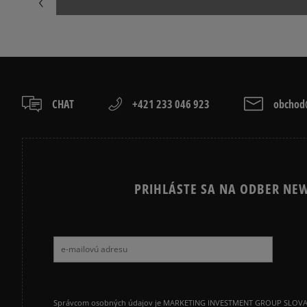
NIKE P-6000
NIKE SHOX
VANS OLD SKOOL
VANS SK8
CHAT
+421 233 046 923
obchod@
PRIHLÁSTE SA NA ODBER NEW
Správcom osobných údajov je MARKETING INVESTMENT GROUP SLOVAKIA s.