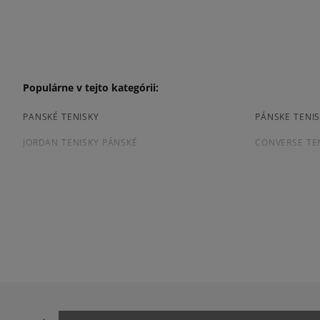
Populárne v tejto kategórii:
PANSKÉ TENISKY
PÁNSKE TENIS
JORDAN TENISKY PÁNSKÉ
CONVERSE TE
TENISKY PUMA PÁNSKE
PÁNSKE TENIS
Prezrite si populárne kolekcie pánskych tenisiek:
ADIDAS CAMPUS
ADIDAS GAZE
ADIDAS SUPERSTAR
AIR JORDAN
JORDAN 4
NEW BALANCE
NIKE AIR FORCE 1 07
NIKE AIR FORC