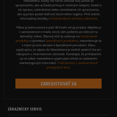
newslettera. Každý má nárok odvolať svoj súhlas so
spracúvaním, ako aj žiadať prístup k osobným údajom, žiadať o
ich opravu, odstránenie alebo obmedzenie ich spracúvania,
ako aj právo podať sťažnosť dozornému orgánu. Plné znenie
Podmienkach ochrany súkromia
informačnej doložky v
*Zľava je jednorazová a platí 48 hodín od jej prijatia. Nájdete ju
v samostatnom e-maile, ktorý vám pošleme po kliknutí na
nezľavnené
aktivačný odkaz. Zľavový kód sa vzťahuje na
produkty
špeciálnych produktov
s výnimkou
, nekombinuje sa
s inými promo akciami a špeciálnymi ponukami. Zľavu
vyplývajúcu zo zápisu do Newslettera je možné uplatniť iba pri
nákupoch v internetovom obchode. Pamätajte, že prihlásením
sa na odber newslettera vyjadrujete súhlas so zasielaním
Podrobnosti v podmienkach
marketingových informácií.
predajných akcií.
ZÁKAZNÍCKY SERVIS