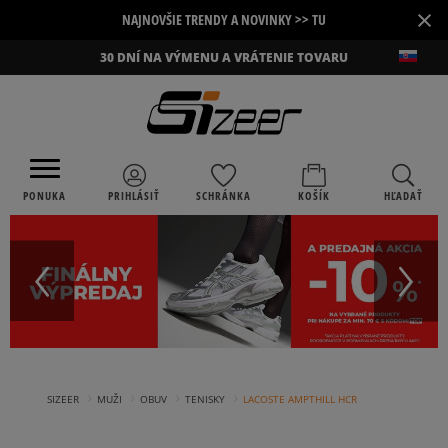
×
NAJNOVŠIE TRENDY A NOVINKY >> TU
30 DNÍ NA VÝMENU A VRÁTENIE TOVARU
PONUKA
PRIHLÁSIŤ
SCHRÁNKA
KOŠÍK
HĽADAŤ
›
›
›
›
SIZEER
MUŽI
OBUV
TENISKY
LACOSTE AMPTHILL HCR