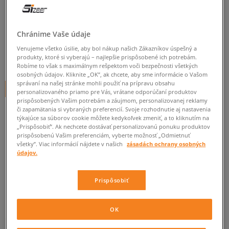
LACOSTE AMPTHILL HCR
pánske, tenisky
Chránime Vaše údaje
0.0
(
0
)
Venujeme všetko úsilie, aby bol nákup našich Zákazníkov úspešný a
94,95
€
produkty, ktoré si vyberajú – najlepšie prispôsobené ich potrebám.
cena s DPH
Robíme to však s maximálnym rešpektom voči bezpečnosti všetkých
osobných údajov. Kliknite „OK”, ak chcete, aby sme informácie o Vašom
správaní na našej stránke mohli použiť na prípravu obsahu
+ 95 BODOV V
SIZEERCLUBE
personalizovaného priamo pre Vás, vrátane odporúčaní produktov
prispôsobených Vašim potrebám a záujmom, personalizovanej reklamy
či zapamätania si vybraných preferencií. Svoje rozhodnutie aj nastavenia
týkajúce sa súborov cookie môžete kedykoľvek zmeniť, a to kliknutím na
„Prispôsobiť”. Ak nechcete dostávať personalizovanú ponuku produktov
Informujte ma o dostupnosti
prispôsobenú Vašim preferenciám, vyberte možnosť „Odmietnuť
Ak bude položka opäť dostupná, dostanete od nás oznámenie.
všetky”. Viac informácií nájdete v našich
zásadách ochrany osobných
údajov.
Vyberte veľkosť
Prispôsobiť
Veľkosti EU
Veľkosti US
ZISTIŤ DOSTUPNOSŤ V NAŠICH KAMENNÝCH PREDAJNIACH
OK
39,5
24,6 cm
Informovať o dostupnosti