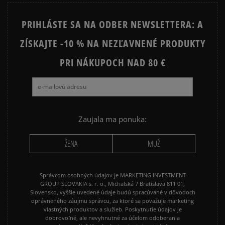
STAR
PRIHLÁSTE SA NA ODBER NEWSLETTERA: A
JORDAN 4
NEW BALANCE 740
ZÍSKAJTE -10 % NA NEZĽAVNENÉ PRODUKTY
NEW BALANCE 9060
NIKE AIR FORCE 1
NIKE AIR FORCE 1 07
PRI NÁKUPOCH NAD 80 €
NIKE AIR FORCE 1 LV8
NIKE AIR MAX 90
NIKE DUNK
NIKE P-6000
NIKE SHOX
PUMA SUEDE
REEBOK CLASSIC
Zaujala ma ponuka:
VANS OLD SKOOL
VANS SK8
ŽENA
MUŽ
Správcom osobných údajov je MARKETING INVESTMENT
GROUP SLOVAKIA s. r. o., Michalská 7 Bratislava 811 01,
Slovensko, vyššie uvedené údaje budú spracúvané v dôvodoch
oprávneného záujmu správcu, za ktoré sa považuje marketing
vlastných produktov a služieb. Poskytnutie údajov je
dobrovoľné, ale nevyhnutné za účelom odoberania