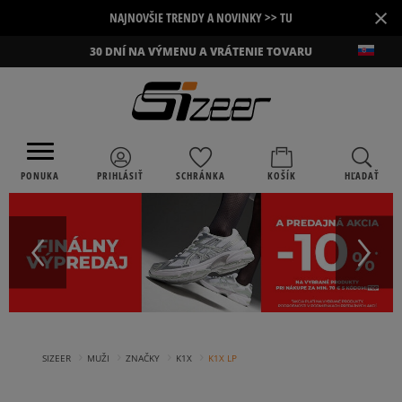
×
NAJNOVŠIE TRENDY A NOVINKY >> TU
30 DNÍ NA VÝMENU A VRÁTENIE TOVARU
PONUKA
PRIHLÁSIŤ
SCHRÁNKA
KOŠÍK
HĽADAŤ
›
›
›
›
SIZEER
MUŽI
ZNAČKY
K1X
K1X LP