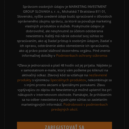
Správcom osobných údajov je MARKETING INVESTMENT
GROUP SLOVAKIA s. r. o., Michalská 7 Bratislava 811 01,
Slovensko, vyššie uvedené údaje budú spracúvané v dôvodoch
oprávneného záujmu správcu, za ktoré sa považuje marketing
vlastných produktov a služieb. Poskytnutie údajov je
dobrovoľné, ale nevyhnutné za účelom odoberania
newslettera. Každý má nárok odvolať svoj súhlas so
spracúvaním, ako aj žiadať prístup k osobným údajom, žiadať o
ich opravu, odstránenie alebo obmedzenie ich spracúvania,
ako aj právo podať sťažnosť dozornému orgánu. Plné znenie
Podmienkach ochrany súkromia
informačnej doložky v
*Zľava je jednorazová a platí 48 hodín od jej prijatia. Nájdete ju
v samostatnom e-maile, ktorý vám pošleme po kliknutí na
nezľavnené
aktivačný odkaz. Zľavový kód sa vzťahuje na
produkty
špeciálnych produktov
s výnimkou
, nekombinuje sa
s inými promo akciami a špeciálnymi ponukami. Zľavu
vyplývajúcu zo zápisu do Newslettera je možné uplatniť iba pri
nákupoch v internetovom obchode. Pamätajte, že prihlásením
sa na odber newslettera vyjadrujete súhlas so zasielaním
Podrobnosti v podmienkach
marketingových informácií.
predajných akcií.