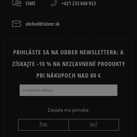
osobné prevzatie v predajni.
CHAT
+421 233 046 923
Dostupné spôsoby platby:
46
30 cm
Informovať o dostupnosti
prevod,
kartou,
obchod@sizeer.sk
platba na dobierku.
PRIHLÁSTE SA NA ODBER NEWSLETTERA: A
ZÍSKAJTE -10 % NA NEZĽAVNENÉ PRODUKTY
PRI NÁKUPOCH NAD 80 €
Zaujala ma ponuka:
ŽENA
MUŽ