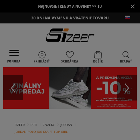
×
NAJNOVŠIE TRENDY A NOVINKY >> TU
30 DNÍ NA VÝMENU A VRÁTENIE TOVARU
PONUKA
PRIHLÁSIŤ
SCHRÁNKA
KOŠÍK
HĽADAŤ
›
›
›
›
SIZEER
DETI
ZNAČKY
JORDAN
JORDAN POLO JDG KSA FT TOP GIRL