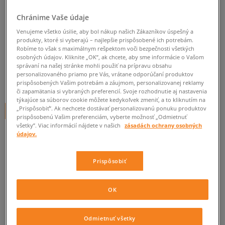
JORDAN POLO JDG KSA FT TOP
Chránime Vaše údaje
GIRL
Venujeme všetko úsilie, aby bol nákup našich Zákazníkov úspešný a
produkty, ktoré si vyberajú – najlepšie prispôsobené ich potrebám.
detské, jordan
Robíme to však s maximálnym rešpektom voči bezpečnosti všetkých
osobných údajov. Kliknite „OK”, ak chcete, aby sme informácie o Vašom
5.0
(
1
)
správaní na našej stránke mohli použiť na prípravu obsahu
personalizovaného priamo pre Vás, vrátane odporúčaní produktov
24
€
prispôsobených Vašim potrebám a záujmom, personalizovanej reklamy
cena s DPH
či zapamätania si vybraných preferencií. Svoje rozhodnutie aj nastavenia
týkajúce sa súborov cookie môžete kedykoľvek zmeniť, a to kliknutím na
„Prispôsobiť”. Ak nechcete dostávať personalizovanú ponuku produktov
+ 24 BODOV V
SIZEERCLUBE
prispôsobenú Vašim preferenciám, vyberte možnosť „Odmietnuť
všetky”. Viac informácií nájdete v našich
zásadách ochrany osobných
údajov.
Informujte ma o dostupnosti
Prispôsobiť
Ak bude položka opäť dostupná, dostanete od nás oznámenie.
OK
Vyberte veľkosť
Veľkosti EU
Veľkosti US
Odmietnuť všetky
ZISTIŤ DOSTUPNOSŤ V NAŠICH KAMENNÝCH PREDAJNIACH