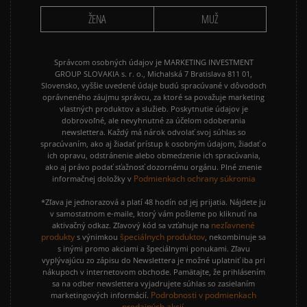
ŽENA
MUŽ
Správcom osobných údajov je MARKETING INVESTMENT
GROUP SLOVAKIA s. r. o., Michalská 7 Bratislava 811 01,
Slovensko, vyššie uvedené údaje budú spracúvané v dôvodoch
oprávneného záujmu správcu, za ktoré sa považuje marketing
vlastných produktov a služieb. Poskytnutie údajov je
dobrovoľné, ale nevyhnutné za účelom odoberania
newslettera. Každý má nárok odvolať svoj súhlas so
spracúvaním, ako aj žiadať prístup k osobným údajom, žiadať o
ich opravu, odstránenie alebo obmedzenie ich spracúvania,
ako aj právo podať sťažnosť dozornému orgánu. Plné znenie
Podmienkach ochrany súkromia
informačnej doložky v
*Zľava je jednorazová a platí 48 hodín od jej prijatia. Nájdete ju
v samostatnom e-maile, ktorý vám pošleme po kliknutí na
nezľavnené
aktivačný odkaz. Zľavový kód sa vzťahuje na
produkty
špeciálnych produktov
s výnimkou
, nekombinuje sa
s inými promo akciami a špeciálnymi ponukami. Zľavu
vyplývajúcu zo zápisu do Newslettera je možné uplatniť iba pri
nákupoch v internetovom obchode. Pamätajte, že prihlásením
sa na odber newslettera vyjadrujete súhlas so zasielaním
Podrobnosti v podmienkach
marketingových informácií.
predajných akcií.