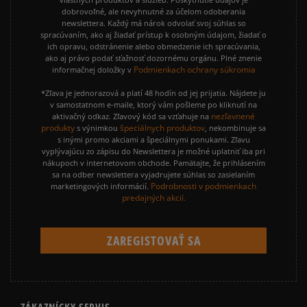
dobrovoľné, ale nevyhnutné za účelom odoberania
newslettera. Každý má nárok odvolať svoj súhlas so
spracúvaním, ako aj žiadať prístup k osobným údajom, žiadať o
ich opravu, odstránenie alebo obmedzenie ich spracúvania,
ako aj právo podať sťažnosť dozornému orgánu. Plné znenie
Podmienkach ochrany súkromia
informačnej doložky v
*Zľava je jednorazová a platí 48 hodín od jej prijatia. Nájdete ju
v samostatnom e-maile, ktorý vám pošleme po kliknutí na
nezľavnené
aktivačný odkaz. Zľavový kód sa vzťahuje na
produkty
špeciálnych produktov
s výnimkou
, nekombinuje sa
s inými promo akciami a špeciálnymi ponukami. Zľavu
vyplývajúcu zo zápisu do Newslettera je možné uplatniť iba pri
nákupoch v internetovom obchode. Pamätajte, že prihlásením
sa na odber newslettera vyjadrujete súhlas so zasielaním
Podrobnosti v podmienkach
marketingových informácií.
predajných akcií.
ZÁKAZNÍCKY SERVIS