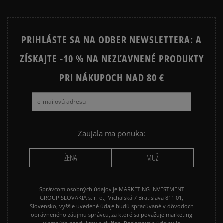
PRIHLÁSTE SA NA ODBER NEWSLETTERA: A
ZÍSKAJTE -10 % NA NEZĽAVNENÉ PRODUKTY
PRI NÁKUPOCH NAD 80 €
Zaujala ma ponuka:
ŽENA
MUŽ
Správcom osobných údajov je MARKETING INVESTMENT
GROUP SLOVAKIA s. r. o., Michalská 7 Bratislava 811 01,
Slovensko, vyššie uvedené údaje budú spracúvané v dôvodoch
oprávneného záujmu správcu, za ktoré sa považuje marketing
vlastných produktov a služieb. Poskytnutie údajov je