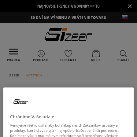
×
NAJNOVŠIE TRENDY A NOVINKY >> TU
30 DNÍ NA VÝMENU A VRÁTENIE TOVARU
PONUKA
PRIHLÁSIŤ
SCHRÁNKA
KOŠÍK
HĽADAŤ
›
SIZEER
INVITATION
Chránime Vaše údaje
Je rozhodnutie o vypísaní konečné?
Venujeme všetko úsilie, aby bol nákup našich Zákazníkov úspešný a
Strácate možnosť hodnotiť v budúcnosti.
produkty, ktoré si vyberajú – najlepšie prispôsobené ich potrebám.
Robíme to však s maximálnym rešpektom voči bezpečnosti všetkých