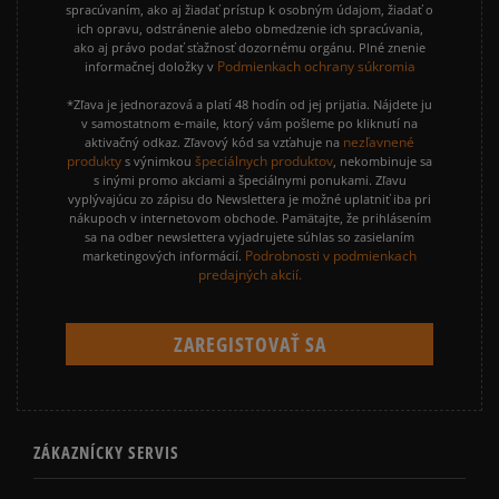
spracúvaním, ako aj žiadať prístup k osobným údajom, žiadať o
ich opravu, odstránenie alebo obmedzenie ich spracúvania,
ako aj právo podať sťažnosť dozornému orgánu. Plné znenie
Podmienkach ochrany súkromia
informačnej doložky v
*Zľava je jednorazová a platí 48 hodín od jej prijatia. Nájdete ju
v samostatnom e-maile, ktorý vám pošleme po kliknutí na
nezľavnené
aktivačný odkaz. Zľavový kód sa vzťahuje na
produkty
špeciálnych produktov
s výnimkou
, nekombinuje sa
s inými promo akciami a špeciálnymi ponukami. Zľavu
vyplývajúcu zo zápisu do Newslettera je možné uplatniť iba pri
nákupoch v internetovom obchode. Pamätajte, že prihlásením
sa na odber newslettera vyjadrujete súhlas so zasielaním
Podrobnosti v podmienkach
marketingových informácií.
predajných akcií.
ZÁKAZNÍCKY SERVIS