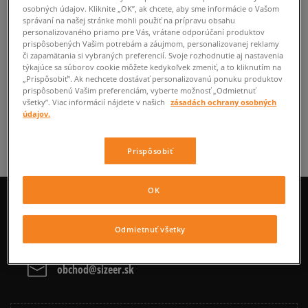
Áno
osobných údajov. Kliknite „OK”, ak chcete, aby sme informácie o Vašom
správaní na našej stránke mohli použiť na prípravu obsahu
personalizovaného priamo pre Vás, vrátane odporúčaní produktov
Nie
prispôsobených Vašim potrebám a záujmom, personalizovanej reklamy
či zapamätania si vybraných preferencií. Svoje rozhodnutie aj nastavenia
týkajúce sa súborov cookie môžete kedykoľvek zmeniť, a to kliknutím na
„Prispôsobiť”. Ak nechcete dostávať personalizovanú ponuku produktov
prispôsobenú Vašim preferenciám, vyberte možnosť „Odmietnuť
všetky”. Viac informácií nájdete v našich
zásadách ochrany osobných
SPÄŤ
údajov.
Prispôsobiť
OK
CHAT
+421 233 046 923
Odmietnuť všetky
obchod@sizeer.sk