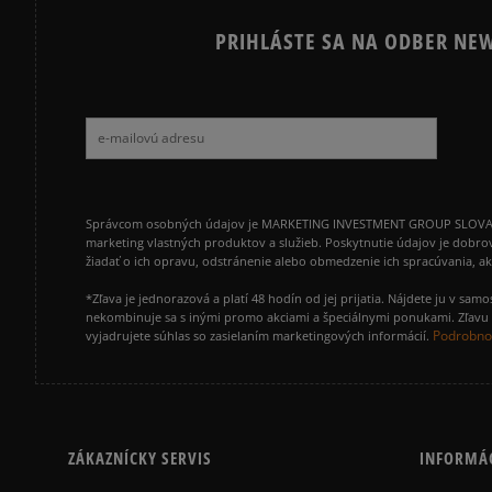
PRIHLÁSTE SA NA ODBER NEW
Správcom osobných údajov je MARKETING INVESTMENT GROUP SLOVAKIA s.
marketing vlastných produktov a služieb. Poskytnutie údajov je dobro
žiadať o ich opravu, odstránenie alebo obmedzenie ich spracúvania, 
*Zľava je jednorazová a platí 48 hodín od jej prijatia. Nájdete ju v s
nekombinuje sa s inými promo akciami a špeciálnymi ponukami. Zľavu v
Podrobnos
vyjadrujete súhlas so zasielaním marketingových informácií.
ZÁKAZNÍCKY SERVIS
INFORMÁ