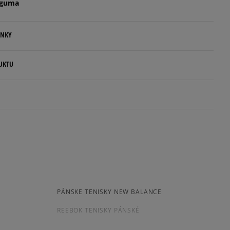
 guma
Informovať o dostupnosti
ENKY
Informovať o dostupnosti
.
UKTU
ovné dni.
p S.A.
ia:
kamenná pobočka, výdejné boxy: Z-BOX),
5
esu,
93%
Šírka
Počet hlasov: 6
jni.
4
7%
úzka
štandar
široká
dná
í
3
0%
s
PÁNSKE TENISKY NEW BALANCE
né
Súhlas s
Počet
2
REEBOK TENISKY PÁNSKÉ
0%
veľkosťou
hlasov: 6
PÁNSKÉ BIELE TENISKY