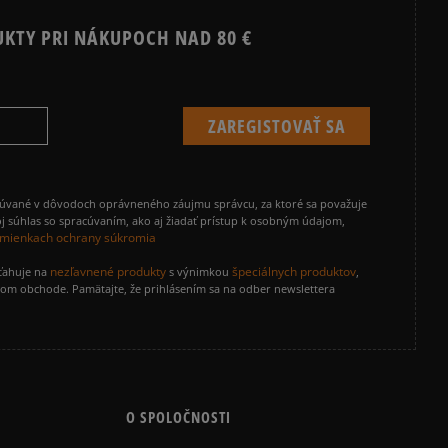
UKTY PRI NÁKUPOCH NAD 80 €
cúvané v dôvodoch oprávneného záujmu správcu, za ktoré sa považuje
j súhlas so spracúvaním, ako aj žiadať prístup k osobným údajom,
mienkach ochrany súkromia
nezľavnené produkty
špeciálnych produktov
zťahuje na
s výnimkou
,
vom obchode. Pamätajte, že prihlásením sa na odber newslettera
O SPOLOČNOSTI