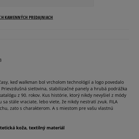
Veľkosti US
ICH KAMENNÝCH PREDAJNIACH
Informovať o dostupnosti
Informovať o dostupnosti
3
Informovať o dostupnosti
 časy, keď walkman bol vrcholom technológií a logo povedalo
Informovať o dostupnosti
. Prievzdušná sieťovina, stabilizačné panely a hrubá podrážka
katalógu z 90. rokov. Kus histórie, ktorý nikdy nevyšiel z módy
Informovať o dostupnosti
 sa stále vraciate, lebo viete, že nikdy nestratí zvuk. FILA
achu, zato s charakterom. A s miestom pre vašu vlastnú
Informovať o dostupnosti
tetická koža, textilný materiál
Informovať o dostupnosti