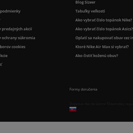
Blog Sizeer
 podmienky
Tabuľky veľkostí
r
Ako vybrať číslo topánok Nike?
 predajných akcií
Ako vybrať číslo topánok Asics?
 ochrany súkromia
Oplatí sa nakupovať obuv cez i
úborov cookies
Ktoré Nike Air Max si vybrať?
kcie
Ako čistiť koženú obuv?
ť
Formy doručenia
Doprava iba na území Slovenskej repu