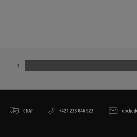
Prezrite si populárne kolekcie pánskych tenisiek:
ADIDAS CAMPUS
ADIDAS GAZE
ADIDAS SUPERSTAR
AIR JORDAN
JORDAN 4
NEW BALANCE
NIKE AIR FORCE 1 07
NIKE AIR FORC
NIKE P-6000
NIKE SHOX
VANS OLD SKOOL
VANS SK8
CHAT
+421 233 046 923
obchod@