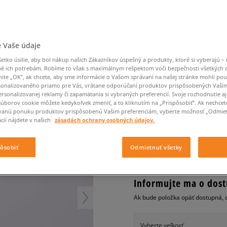
Converse Chuck Taylor
Havaianas
Ľadvinky
Confront
Champion
EMU Australia
All Star
Klobúky
Ľadvinky
Nike React
Dickies
Klobúky
Converse
Confront
Ellesse
Nike Air Max 90
Tašky
Klobúky
Nike Air Force 1
Saucony
Peráčníky
Crocs
Converse
Fila
Nike Air Max DN8
-50 % na druhé balenie
Rukavice
Clarks
Dr. Martens
DC
Jansport
 Vaše údaje
ponožiek
FILA ARCHIVE RJV
Nike Air Force 1 LV8
-50 % na druhé balení
Eastpak
Dickies
Jordan
ponožek
tko úsilie, aby bol nákup našich Zákazníkov úspešný a produkty, ktoré si vyberajú – 
Jordan 4
pánske, tenisky
Empire
Eastpak
Lacoste
é ich potrebám. Robíme to však s maximálnym rešpektom voči bezpečnosti všetkých
New Balance 530
nite „OK”, ak chcete, aby sme informácie o Vašom správaní na našej stránke mohli pou
4.9
(
59
)
onalizovaného priamo pre Vás, vrátane odporúčaní produktov prispôsobených Vaši
New Balance 1906
rsonalizovanej reklamy či zapamätania si vybraných preferencií. Svoje rozhodnutie aj
39
€
Puma Speedcat
súborov cookie môžete kedykoľvek zmeniť, a to kliknutím na „Prispôsobiť”. Ak nechcet
cena s DPH
vanú ponuku produktov prispôsobenú Vašim preferenciám, vyberte možnosť „Odmiet
Puma Suede XL
cií nájdete v našich
zásadách ochrany osobných údajov.
Puma Palermo
+ 39 BODOV V
SIZEERCLU
Asics Gel-NYC Rugged
pôsobiť
Odmietnuť všetky
Informujte ma o dost
Ak bude položka opäť dostupná, 
Vyberte veľkosť