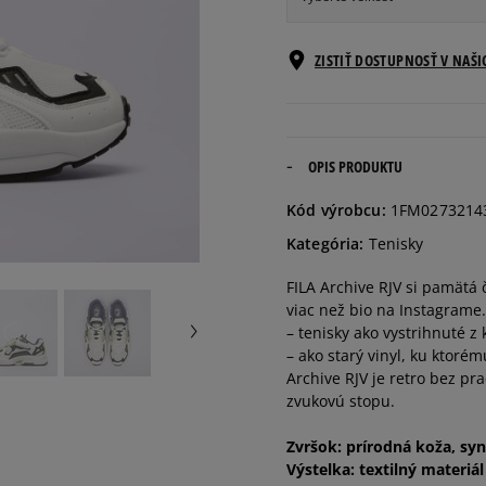
Veľkosti EU
ZISTIŤ DOSTUPNOSŤ V NAŠ
41
26 cm
41,5
26,5 cm
OPIS PRODUKTU
Kód výrobcu:
1FM0273214
42
27 cm
Kategória:
Tenisky
FILA Archive RJV si pamätá
42,5
27,5 cm
viac než bio na Instagrame
– tenisky ako vystrihnuté z 
43
28 cm
– ako starý vinyl, ku ktorému
Archive RJV je retro bez pr
zvukovú stopu.
44
28,5 cm
Zvršok: prírodná koža, syn
Výstelka: textilný materiál
44,5
29 cm