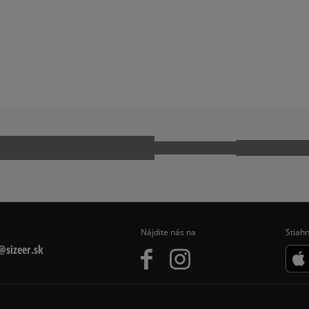
LLE
ADIDAS HANDBALL SPEZIAL
Ako zhromažďujeme r
CONVERSE CUCK TAYLOR ALL ST
 740
NEW BALANCE 9060
E 1 LV8
NIKE AIR MAX 90
PUMA SUEDE
Nájdite nás na
Stiahn
sizeer.sk