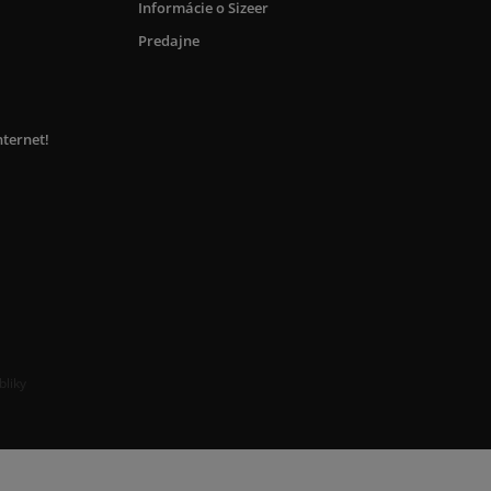
Informácie o Sizeer
Predajne
nternet!
bliky