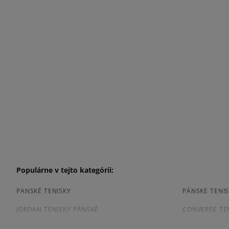
Populárne v tejto kategórii:
PANSKÉ TENISKY
PÁNSKE TENIS
JORDAN TENISKY PÁNSKÉ
CONVERSE TE
TENISKY PUMA PÁNSKE
PÁNSKE TENIS