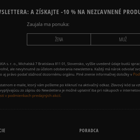
SLETTERA: A ZÍSKAJTE -10 % NA NEZĽAVNENÉ PROD
Zaujala ma ponuka:
ŽENA
MUŽ
 r. o., Michalská 7 Bratislava 811 01, Slovensko, vyššie uvedené údaje budú spra
voľné, ale nevyhnutné za účelom odoberania newslettera. Každý má nárok odvolať svo
Pod
ako aj právo podať sťažnosť dozornému orgánu. Plné znenie informačnej doložky v
amostatnom e-maile, ktorý vám pošleme po kliknutí na aktivačný odkaz. Zľavový kód sa v
yplývajúcu zo zápisu do Newslettera je možné uplatniť iba pri nákupoch v interneto
ti v podmienkach predajných akcií.
CIE
PORADCA