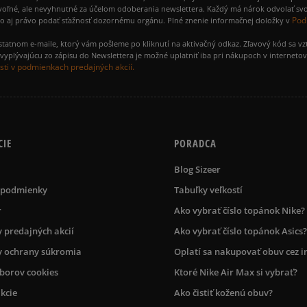
voľné, ale nevyhnutné za účelom odoberania newslettera. Každý má nárok odvolať svo
Pod
ako aj právo podať sťažnosť dozornému orgánu. Plné znenie informačnej doložky v
amostatnom e-maile, ktorý vám pošleme po kliknutí na aktivačný odkaz. Zľavový kód sa v
yplývajúcu zo zápisu do Newslettera je možné uplatniť iba pri nákupoch v interneto
ti v podmienkach predajných akcií.
CIE
PORADCA
Blog Sizeer
 podmienky
Tabuľky veľkostí
r
Ako vybrať číslo topánok Nike?
 predajných akcií
Ako vybrať číslo topánok Asics?
 ochrany súkromia
Oplatí sa nakupovať obuv cez i
úborov cookies
Ktoré Nike Air Max si vybrať?
kcie
Ako čistiť koženú obuv?