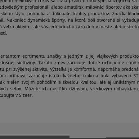
behu niekoľkých rokov sa stala prvou firmou špecializujúcou sa n
redovšetkým profesionáli alebo amatérski milovníci športov ako s
ého štýlu, pohodlia a dokonalej kvality produktov. Značka kladie
l. Nakoniec dynamické športy, na ktoré boli stvorené si vyžaduj
kú veľkú aktivitu, ale vás jednoducho čaká deň v meste alebo stre
stí.
entantom sortimentu značky a jedným z jej vlajkových produkto
iedušnej sieťoviny. Takáto zmes zaručuje dobré uchopenie chodi
tú pri zvýšenej aktivite. Výstelka je komfortná, napomáha predchá
per priľnavá, zaručuje istotu každého kroku a bola vybavená S
k nielen svojim pohodlím a skvelou kvalitou, ale aj unikátnym 
ných setov. Môžete ich nosiť ku džínsom, vreckovým nohaviciam
upujte v Sizeer.