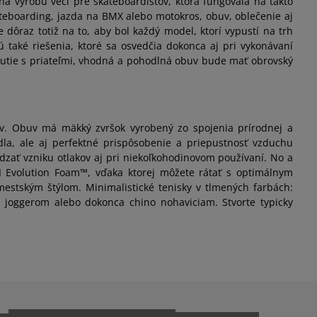
a výrobu vecí pre skateboardistov, ktorá fungovala na takto
kateboarding, jazda na BMX alebo motokros, obuv, oblečenie aj
 dôraz totiž na to, aby bol každý model, ktorí vypustí na trh
ú také riešenia, ktoré sa osvedčia dokonca aj pri vykonávaní
tnutie s priateľmi, vhodná a pohodlná obuv bude mať obrovský
v. Obuv má mäkký zvršok vyrobený zo spojenia prírodnej a
dla, ale aj perfektné prispôsobenie a priepustnosť vzduchu
dzať vzniku otlakov aj pri niekoľkohodinovom používaní. No a
TI Evolution Foam™, vďaka ktorej môžete rátať s optimálnym
mestským štýlom. Minimalistické tenisky v tlmených farbách:
, joggerom alebo dokonca chino nohaviciam. Stvorte typicky