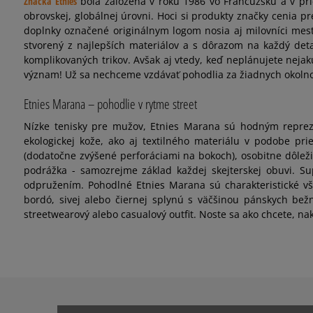
Značka Etnies
bola založená v roku 1986 vo Francúzsku a v prie
obrovskej, globálnej úrovni. Hoci si produkty značky cenia p
doplnky označené originálnym logom nosia aj milovníci mestsk
stvorený z najlepších materiálov a s dôrazom na každý detai
komplikovaných trikov. Avšak aj vtedy, keď neplánujete neja
význam! Už sa nechceme vzdávať pohodlia za žiadnych okolno
Etnies Marana – pohodlie v rytme street
Nízke tenisky pre mužov, Etnies Marana sú hodným reprez
ekologickej kože, ako aj textilného materiálu v podobe pr
(dodatočne zvýšené perforáciami na bokoch), osobitne dôleži
podrážka - samozrejme základ každej skejterskej obuvi. Su
odpružením. Pohodlné Etnies Marana sú charakteristické vša
bordó, sivej alebo čiernej splynú s väčšinou pánskych bež
streetwearový alebo casualový outfit. Noste sa ako chcete, nak