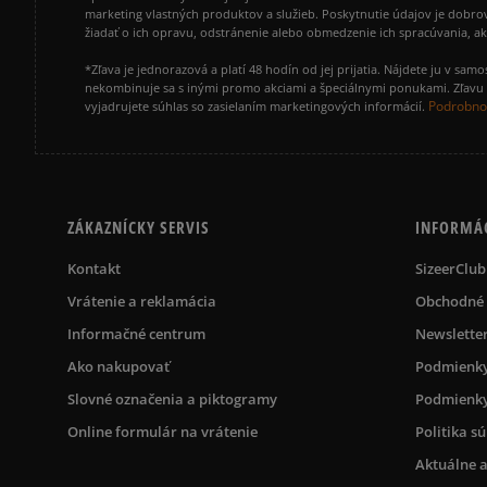
marketing vlastných produktov a služieb. Poskytnutie údajov je dobro
žiadať o ich opravu, odstránenie alebo obmedzenie ich spracúvania, 
*Zľava je jednorazová a platí 48 hodín od jej prijatia. Nájdete ju v s
nekombinuje sa s inými promo akciami a špeciálnymi ponukami. Zľavu v
Podrobnos
vyjadrujete súhlas so zasielaním marketingových informácií.
ZÁKAZNÍCKY SERVIS
INFORMÁ
Kontakt
SizeerClub
Vrátenie a reklamácia
Obchodné
Informačné centrum
Newslette
Ako nakupovať
Podmienky
Slovné označenia a piktogramy
Podmienky
Online formulár na vrátenie
Politika s
Aktuálne a