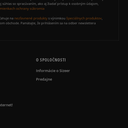
j súhlas so spracúvaním, ako aj žiadať prístup k osobným údajom,
mienkach ochrany súkromia
nezľavnené produkty
špeciálnych produktov
zťahuje na
s výnimkou
,
vom obchode. Pamätajte, že prihlásením sa na odber newslettera
O SPOLOČNOSTI
Informácie o Sizeer
Predajne
nternet!