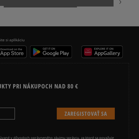
ite si aplikáciu
UKTY PRI NÁKUPOCH NAD 80 €
cúvané v dôvodoch oprávneného záujmu správcu, za ktoré sa považuje