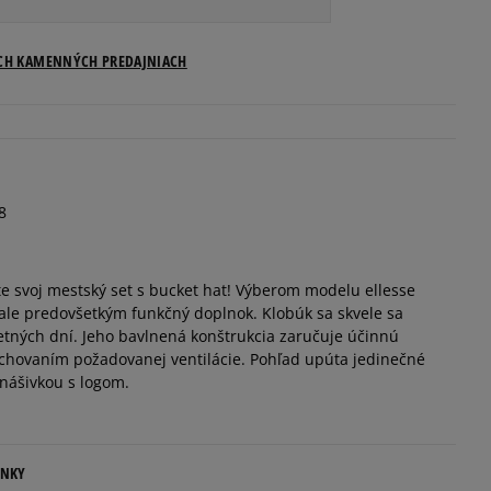
ostupnosti
ICH KAMENNÝCH PREDAJNIACH
8
te svoj mestský set s bucket hat! Výberom modelu ellesse
le predovšetkým funkčný doplnok. Klobúk sa skvele sa
letných dní. Jeho bavlnená konštrukcia zaručuje účinnú
chovaním požadovanej ventilácie. Pohľad upúta jedinečné
nášivkou s logom.
ENKY