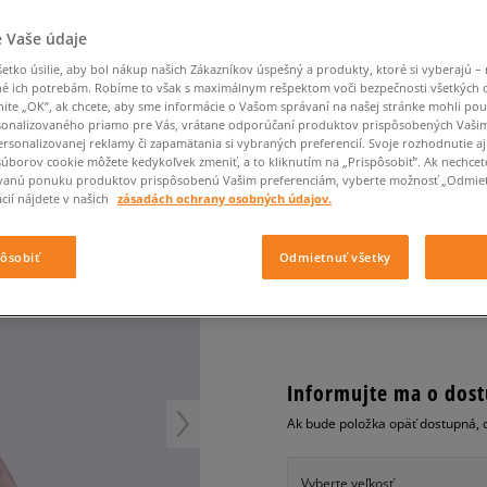
Converse Chuck Taylor
Havaianas
Starostlivosť o obuv
Confront
Champion
EMU Australia
Starostlivosť o obuv
Boxerky
All Star
Dickies
Čiapky
Converse
Confront
Ellesse
 Vaše údaje
Čiapky
Klobúky
Nike Air Max 90
T LPINK
Saucony
Šály a rukavice
Crocs
Converse
Fila
tko úsilie, aby bol nákup našich Zákazníkov úspešný a produkty, ktoré si vyberajú – 
Rukavice
Starostlivosť o obuv
Nike Air Max DN8
Clarks
Dr. Martens
DC
Jansport
é ich potrebám. Robíme to však s maximálnym rešpektom voči bezpečnosti všetkých
Klobúky
Čiapky
ELLESSE KLOBÚK FRED
Nike Air Force 1 LV8
nite „OK”, ak chcete, aby sme informácie o Vašom správaní na našej stránke mohli pou
Eastpak
Dickies
Jordan
onalizovaného priamo pre Vás, vrátane odporúčaní produktov prispôsobených Vaši
Rukavice
Jordan 4
unisex, klobúky
rsonalizovanej reklamy či zapamätania si vybraných preferencií. Svoje rozhodnutie aj
Empire
Eastpak
Lacoste
New Balance 530
súborov cookie môžete kedykoľvek zmeniť, a to kliknutím na „Prispôsobiť”. Ak nechcet
0.0
(
0
)
vanú ponuku produktov prispôsobenú Vašim preferenciám, vyberte možnosť „Odmiet
New Balance 1906
cií nájdete v našich
zásadách ochrany osobných údajov.
30
€
Puma Speedcat
cena s DPH
Puma Suede XL
pôsobiť
Odmietnuť všetky
Puma Palermo
+ 30 BODOV V
SIZEERCLU
Asics Gel-NYC Rugged
Informujte ma o dost
Ak bude položka opäť dostupná, 
Vyberte veľkosť