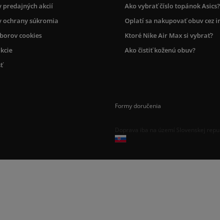
 predajných akcií
Ako vybrať číslo topánok Asics?
 ochrany súkromia
Oplatí sa nakupovať obuv cez i
úborov cookies
Ktoré Nike Air Max si vybrať?
kcie
Ako čistiť koženú obuv?
ť
Formy doručenia
Doprava iba na území Slovenskej repu