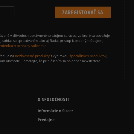
cúvané v dôvodoch oprávneného záujmu správcu, za ktoré sa považuje
j súhlas so spracúvaním, ako aj žiadať prístup k osobným údajom,
mienkach ochrany súkromia
nezľavnené produkty
špeciálnych produktov
zťahuje na
s výnimkou
,
vom obchode. Pamätajte, že prihlásením sa na odber newslettera
O SPOLOČNOSTI
Informácie o Sizeer
Predajne