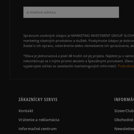
Správcom osobných údajov je MARKETING INVESTMENT GROUP SLOVAKIA s.
marketing vlastných produktov a služieb. Poskytnutie údajov je dobro
žiadať o ich opravu, odstránenie alebo obmedzenie ich spracúvania, 
*Zľava je jednorazová a platí 48 hodín od jej prijatia. Nájdete ju v s
nekombinuje sa s inými promo akciami a špeciálnymi ponukami. Zľavu v
Podrobnos
vyjadrujete súhlas so zasielaním marketingových informácií.
ZÁKAZNÍCKY SERVIS
INFORMÁ
Kontakt
SizeerClub
Vrátenie a reklamácia
Obchodné
Informačné centrum
Newslette