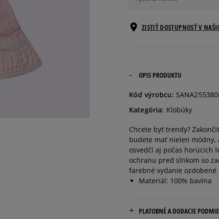
ONE SIZE
Informovať o d
ZISTIŤ DOSTUPNOSŤ V NAŠ
OPIS PRODUKTU
Kód výrobcu:
SANA255380
Kategória:
Klobúky
Chcete byť trendy? Zakonči
budete mať nielen módny, a
osvedčí aj počas horúcich 
ochranu pred slnkom so za
farebné vydanie ozdobené 
Materiál: 100% bavlna
PLATOBNÉ A DODACIE PODMI