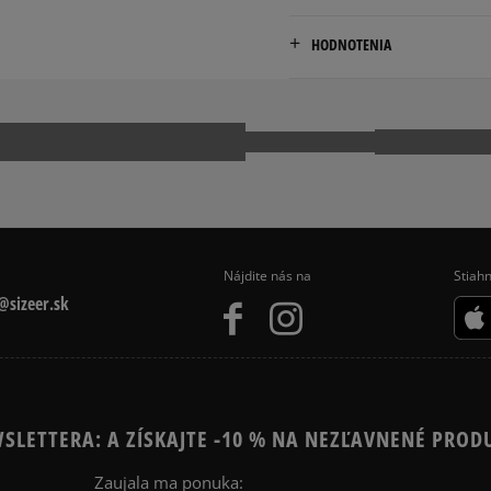
Doručenie zadarmo od 80 €
HODNOTENIA
Dodacia lehota: 2 až 6 prac
Dostupné spôsoby doručen
Pr
kuriér,
packeta (zásielkovňa - 
slovenská pošta - na adr
osobné prevzatie v preda
Dostupné spôsoby platby:
prevod,
Nájdite nás na
Stiahn
kartou,
sizeer.sk
platba na dobierku.
SLETTERA: A ZÍSKAJTE -10 % NA NEZĽAVNENÉ PROD
Zaujala ma ponuka: