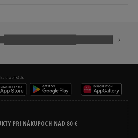
.
ovné dni.
ia:
odukt nemá žiadne recenzie
kamenná pobočka, výdejné boxy: Z-BOX),
esu,
jni.
ite si aplikáciu
UKTY PRI NÁKUPOCH NAD 80 €