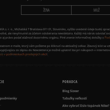
ŽENA
MUŽ
 r. o., Michalská 7 Bratislava 811 01, Slovensko, vyššie uvedené údaje budú spra
voľné, ale nevyhnutné za účelom odoberania newslettera. Každý má nárok odvolať svo
Pod
ako aj právo podať sťažnosť dozornému orgánu. Plné znenie informačnej doložky v
amostatnom e-maile, ktorý vám pošleme po kliknutí na aktivačný odkaz. Zľavový kód sa v
yplývajúcu zo zápisu do Newslettera je možné uplatniť iba pri nákupoch v interneto
ti v podmienkach predajných akcií.
CIE
PORADCA
Blog Sizeer
 podmienky
Tabuľky veľkostí
r
Ako vybrať číslo topánok Nike?