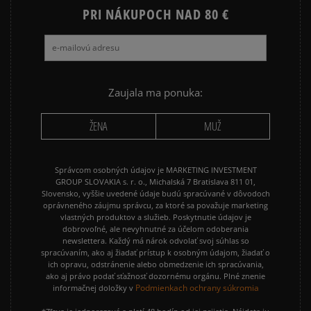
PRI NÁKUPOCH NAD 80 €
Zaujala ma ponuka:
ŽENA
MUŽ
Správcom osobných údajov je MARKETING INVESTMENT
GROUP SLOVAKIA s. r. o., Michalská 7 Bratislava 811 01,
Slovensko, vyššie uvedené údaje budú spracúvané v dôvodoch
oprávneného záujmu správcu, za ktoré sa považuje marketing
vlastných produktov a služieb. Poskytnutie údajov je
dobrovoľné, ale nevyhnutné za účelom odoberania
newslettera. Každý má nárok odvolať svoj súhlas so
spracúvaním, ako aj žiadať prístup k osobným údajom, žiadať o
ich opravu, odstránenie alebo obmedzenie ich spracúvania,
ako aj právo podať sťažnosť dozornému orgánu. Plné znenie
Podmienkach ochrany súkromia
informačnej doložky v