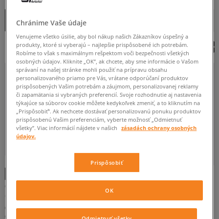
OD
DO
Zoradiť
ROZBALIŤ FILTRE
Chránime Vaše údaje
ZAČIATOČNÉ
Venujeme všetko úsilie, aby bol nákup našich Zákazníkov úspešný a
produkty, ktoré si vyberajú – najlepšie prispôsobené ich potrebám.
Robíme to však s maximálnym rešpektom voči bezpečnosti všetkých
DÁMSKE
PÁNSKE
osobných údajov. Kliknite „OK”, ak chcete, aby sme informácie o Vašom
správaní na našej stránke mohli použiť na prípravu obsahu
personalizovaného priamo pre Vás, vrátane odporúčaní produktov
prispôsobených Vašim potrebám a záujmom, personalizovanej reklamy
či zapamätania si vybraných preferencií. Svoje rozhodnutie aj nastavenia
týkajúce sa súborov cookie môžete kedykoľvek zmeniť, a to kliknutím na
„Prispôsobiť”. Ak nechcete dostávať personalizovanú ponuku produktov
prispôsobenú Vašim preferenciám, vyberte možnosť „Odmietnuť
všetky”. Viac informácií nájdete v našich
zásadách ochrany osobných
údajov.
35
36
36,5
37
37,5
-10 % S KÓDOM: TOP (MIN. 70 €)
-10 % S KÓDOM: TOP (MIN. 70 €)
Viac
Prispôsobiť
CONVERSE CHUCK TAYLOR ALL STAR
CONVERSE CHUCK TAYLOR ALL STAR
OK
LIFT
OX
dámske
dámske
BIELA
ČIERNA
64 €
49 €
90 €
70 €
69 €
-
najnižšia cena
59 €
-
najnižšia cena
Odmietnuť všetky