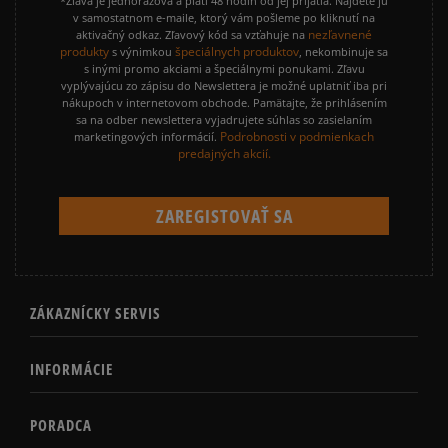
*Zľava je jednorazová a platí 48 hodín od jej prijatia. Nájdete ju
v samostatnom e-maile, ktorý vám pošleme po kliknutí na
nezľavnené
aktivačný odkaz. Zľavový kód sa vzťahuje na
produkty
špeciálnych produktov
s výnimkou
, nekombinuje sa
s inými promo akciami a špeciálnymi ponukami. Zľavu
vyplývajúcu zo zápisu do Newslettera je možné uplatniť iba pri
nákupoch v internetovom obchode. Pamätajte, že prihlásením
sa na odber newslettera vyjadrujete súhlas so zasielaním
Podrobnosti v podmienkach
marketingových informácií.
predajných akcií.
ZÁKAZNÍCKY SERVIS
INFORMÁCIE
PORADCA