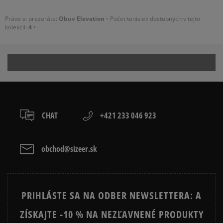
Práve si prezeráte:
O
buv Elevation
• Počet tenisiek dostupných v tejto
kolekcii:
4
•
CHAT
+421 233 046 923
obchod@sizeer.sk
PRIHLÁSTE SA NA ODBER NEWSLETTERA: A
ZÍSKAJTE -10 % NA NEZĽAVNENÉ PRODUKTY