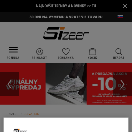
×
NAJNOVŠIE TRENDY A NOVINKY >> TU
30 DNÍ NA VÝMENU A VRÁTENIE TOVARU
PONUKA
PRIHLÁSIŤ
SCHRÁNKA
KOŠÍK
HĽADAŤ
›
SIZEER
ELEVATION
ELEVATION
(
4
)