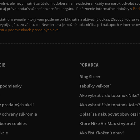
voľné, ale nevyhnutné za účelom odoberania newslettera. Každý má nárok odvolať svo
Pod
ako aj právo podať sťažnosť dozornému orgánu. Plné znenie informačnej doložky v
amostatnom e-maile, ktorý vám pošleme po kliknutí na aktivačný odkaz. Zľavový kód sa v
yplývajúcu zo zápisu do Newslettera je možné uplatniť iba pri nákupoch v interneto
ti v podmienkach predajných akcií.
CIE
PORADCA
Blog Sizeer
 podmienky
Tabuľky veľkostí
r
Ako vybrať číslo topánok Nike?
 predajných akcií
Ako vybrať číslo topánok Asics?
 ochrany súkromia
Oplatí sa nakupovať obuv cez i
úborov cookies
Ktoré Nike Air Max si vybrať?
kcie
Ako čistiť koženú obuv?