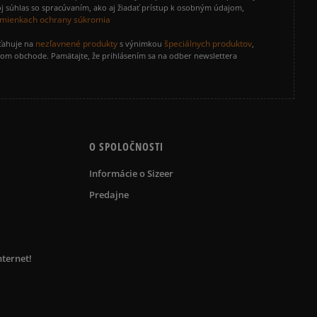
j súhlas so spracúvaním, ako aj žiadať prístup k osobným údajom,
mienkach ochrany súkromia
nezľavnené produkty
špeciálnych produktov
zťahuje na
s výnimkou
,
vom obchode. Pamätajte, že prihlásením sa na odber newslettera
O SPOLOČNOSTI
Informácie o Sizeer
Predajne
nternet!