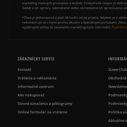
marketing vlastných produktov a služieb. Poskytnutie údajov je dobro
žiadať o ich opravu, odstránenie alebo obmedzenie ich spracúvania, 
*Zľava je jednorazová a platí 48 hodín od jej prijatia. Nájdete ju v s
nekombinuje sa s inými promo akciami a špeciálnymi ponukami. Zľavu v
Podrobnos
vyjadrujete súhlas so zasielaním marketingových informácií.
ZÁKAZNÍCKY SERVIS
INFORMÁ
Kontakt
SizeerClub
Vrátenie a reklamácia
Obchodné
Informačné centrum
Newslette
Ako nakupovať
Podmienky
Slovné označenia a piktogramy
Podmienky
Online formulár na vrátenie
Politika s
Aktuálne a