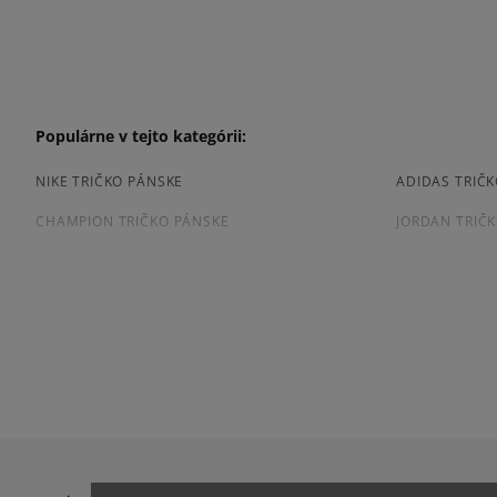
Populárne v tejto kategórii:
NIKE TRIČKO PÁNSKE
ADIDAS TRIČ
CHAMPION TRIČKO PÁNSKE
JORDAN TRIČ
PUMA TRIČKO PÁNSKE
REEBOK TRIČ
BIELE TRIČKO PÁNSKE
ČIERNE TRIČK
HNEDE TRIČKO PÁNSKE
MODRE TRIČK
PÁNSKE TRIČKO S DLHÝM RUKÁVOM
PÁNSKE TRIČ
Prezrite si populárne kolekcie:
NIKE FLEECE
NIKE TECH FL