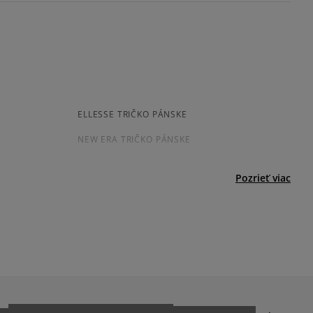
kamenná pobočka, výdejné boxy: Z-BOX),
esu,
odukt nemá žiadne recenzie
jni.
ELLESSE TRIČKO PÁNSKE
NEW ERA TRIČKO PÁNSKE
VANS TRIČKO PÁNSKE
Pozrieť viac
BÉŽOVE TRIČKO PÁNSKE
ZELENE TRIČKO PÁNSKE
JARNÉ OBLEČENIE