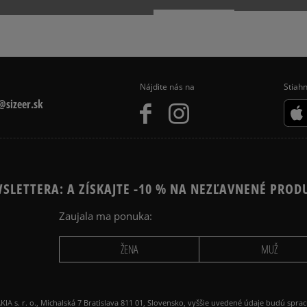
IPES TRIČKÁ
Nájdite nás na
Stiahn
sizeer.sk
SLETTERA: A ZÍSKAJTE -10 % NA NEZĽAVNENÉ PROD
Zaujala ma ponuka:
ŽENA
MUŽ
 r. o., Michalská 7 Bratislava 811 01, Slovensko, vyššie uvedené údaje budú spra