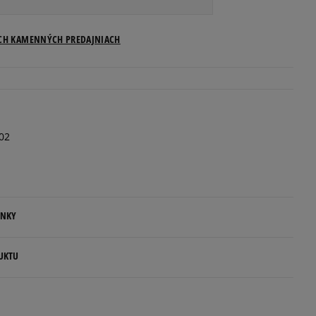
ICH KAMENNÝCH PREDAJNIACH
02
ENKY
.
UKTU
ovné dni.
p S.A.
ia: