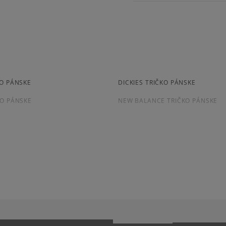
kuriér,
31-871 Cracow, Poland
packeta (zásielkovňa - 
slovenská pošta - na adr
contact@miggroup.com
Pr
osobné prevzatie v preda
Dostupné spôsoby platby:
prevod,
kartou,
platba na dobierku.
KO PÁNSKE
DICKIES TRIČKO PÁNSKE
KO PÁNSKE
NEW BALANCE TRIČKO PÁNSKE
KO PÁNSKE
TIMBERLAND TRIČKO PÁNSKE
O PÁNSKE
ČERVENE TRIČKO PÁNSKE
O PÁNSKE
SIVE TRIČKO PÁNSKE
KÁ S KRÁTKYM RUKÁVOM
EECE
NIKE SPORTSWEAR