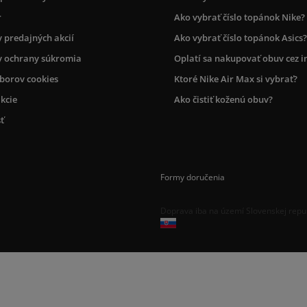
r
Ako vybrať číslo topánok Nike?
 predajných akcií
Ako vybrať číslo topánok Asics?
 ochrany súkromia
Oplatí sa nakupovať obuv cez i
úborov cookies
Ktoré Nike Air Max si vybrať?
kcie
Ako čistiť koženú obuv?
ť
Formy doručenia
Doprava iba na území Slovenskej repu