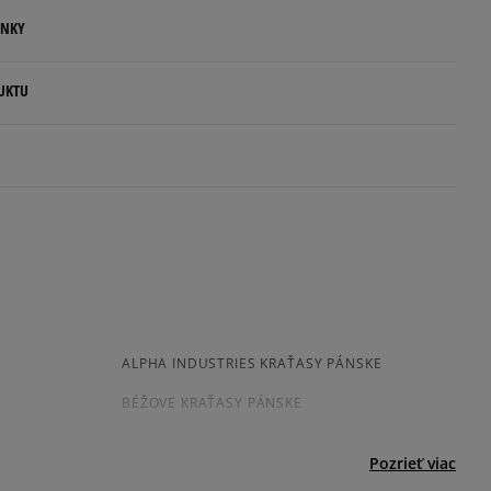
ENKY
.
UKTU
ovné dni.
p S.A.
ia:
kamenná pobočka, výdejné boxy: Z-BOX),
esu,
odukt nemá žiadne recenzie
jni.
ALPHA INDUSTRIES KRAŤASY PÁNSKE
BÉŽOVE KRAŤASY PÁNSKE
Pozrieť viac