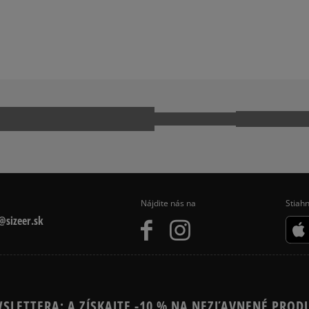
Nájdite nás na
Stiahn
sizeer.sk
SLETTERA: A ZÍSKAJTE -10 % NA NEZĽAVNENÉ PROD