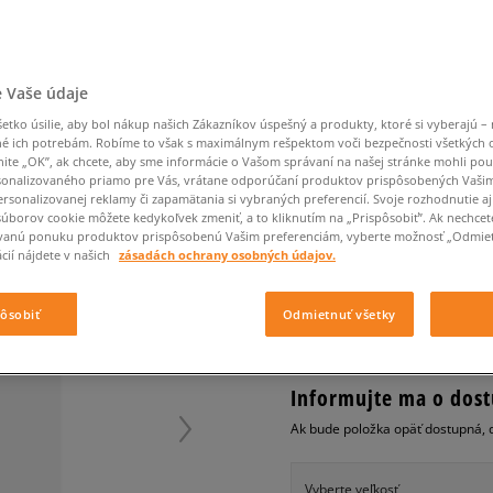
Converse Chuck Taylor
Havaianas
Ľadvinky
Confront
Champion
EMU Australia
All Star
Klobúky
Ľadvinky
Dickies
Klobúky
Converse
Confront
Ellesse
Nike Air Max 90
Tašky
Klobúky
Saucony
Peráčníky
Crocs
Converse
Fila
Nike Air Max DN8
-50 % na druhé balenie
Rukavice
Clarks
Dr. Martens
DC
Jansport
 Vaše údaje
ponožiek
CONFRONT ŠORTKY W
Nike Air Force 1 LV8
-50 % na druhé balení
Eastpak
Dickies
Jordan
tko úsilie, aby bol nákup našich Zákazníkov úspešný a produkty, ktoré si vyberajú – 
ponožek
Jordan 4
pánske, šortky
é ich potrebám. Robíme to však s maximálnym rešpektom voči bezpečnosti všetkých
Empire
Eastpak
Lacoste
nite „OK”, ak chcete, aby sme informácie o Vašom správaní na našej stránke mohli pou
New Balance 530
0.0
(
0
)
onalizovaného priamo pre Vás, vrátane odporúčaní produktov prispôsobených Vaši
New Balance 1906
rsonalizovanej reklamy či zapamätania si vybraných preferencií. Svoje rozhodnutie aj
10
€
súborov cookie môžete kedykoľvek zmeniť, a to kliknutím na „Prispôsobiť”. Ak nechcet
Puma Speedcat
cena s DPH
vanú ponuku produktov prispôsobenú Vašim preferenciám, vyberte možnosť „Odmiet
Puma Suede XL
cií nájdete v našich
zásadách ochrany osobných údajov.
Puma Palermo
+ 10 BODOV V
SIZEERCLU
Asics Gel-NYC Rugged
pôsobiť
Odmietnuť všetky
Informujte ma o dost
Ak bude položka opäť dostupná, 
Vyberte veľkosť