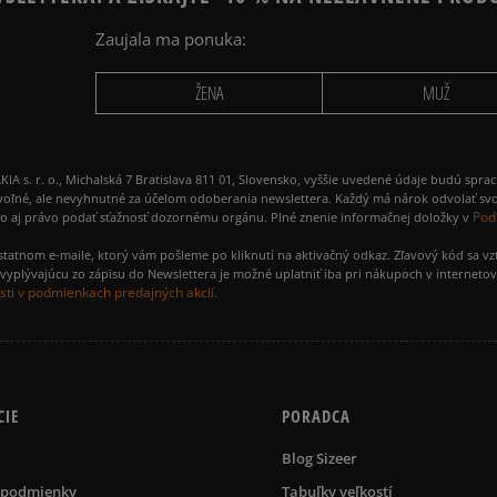
Zaujala ma ponuka:
ŽENA
MUŽ
 r. o., Michalská 7 Bratislava 811 01, Slovensko, vyššie uvedené údaje budú spra
voľné, ale nevyhnutné za účelom odoberania newslettera. Každý má nárok odvolať svo
Pod
ako aj právo podať sťažnosť dozornému orgánu. Plné znenie informačnej doložky v
amostatnom e-maile, ktorý vám pošleme po kliknutí na aktivačný odkaz. Zľavový kód sa v
yplývajúcu zo zápisu do Newslettera je možné uplatniť iba pri nákupoch v interneto
ti v podmienkach predajných akcií.
CIE
PORADCA
Blog Sizeer
 podmienky
Tabuľky veľkostí