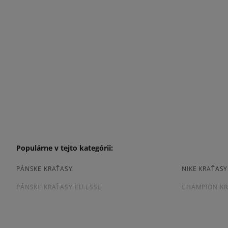
Populárne v tejto kategórii:
PÁNSKE KRAŤASY
NIKE KRAŤAS
PÁNSKE KRAŤASY ELLESSE
CHAMPION KR
ČIERNE KRAŤASY PÁNSKE
MODRE KRAŤA