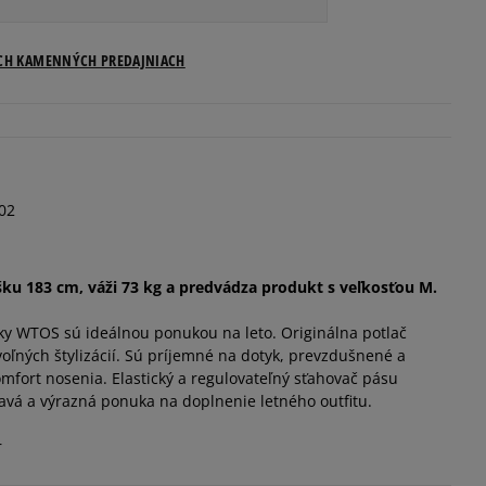
ICH KAMENNÝCH PREDAJNIACH
02
šku 183 cm, váži 73 kg a predvádza produkt s veľkosťou M.
y WTOS sú ideálnou ponukou na leto. Originálna potlač
ľných štylizácií. Sú príjemné na dotyk, prevzdušnené a
mfort nosenia. Elastický a regulovateľný sťahovač pásu
mavá a výrazná ponuka na doplnenie letného outfitu.
r