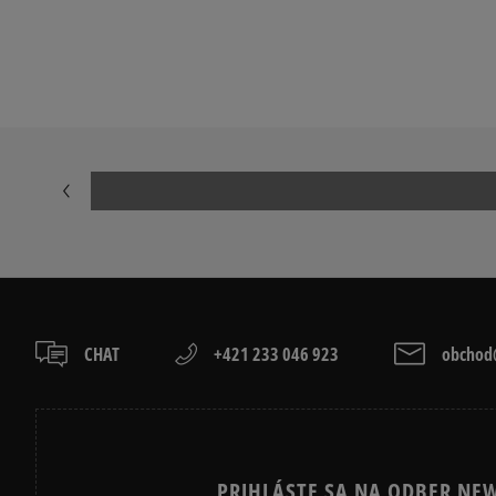
CHAT
+421 233 046 923
obchod@
PRIHLÁSTE SA NA ODBER NEW