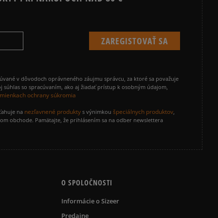
cúvané v dôvodoch oprávneného záujmu správcu, za ktoré sa považuje
j súhlas so spracúvaním, ako aj žiadať prístup k osobným údajom,
mienkach ochrany súkromia
nezľavnené produkty
špeciálnych produktov
zťahuje na
s výnimkou
,
vom obchode. Pamätajte, že prihlásením sa na odber newslettera
O SPOLOČNOSTI
Informácie o Sizeer
Predajne