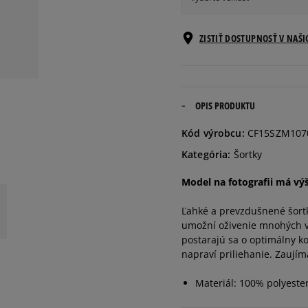
Informovať o
ZISTIŤ DOSTUPNOSŤ V NAŠ
M
dostupnosti
Informovať o
L
dostupnosti
OPIS PRODUKTU
Informovať o
Kód výrobcu:
CF15SZM107
XL
dostupnosti
Kategória:
Šortky
Informovať o
Model na fotografii má vý
XXL
dostupnosti
Ľahké a prevzdušnené šortk
umožní oživenie mnohých vo
postarajú sa o optimálny ko
napraví priliehanie. Zaují
Materiál: 100% polyeste