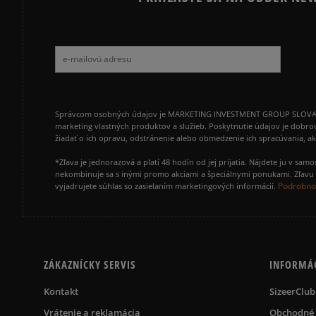
Správcom osobných údajov je MARKETING INVESTMENT GROUP SLOVAKIA s.
marketing vlastných produktov a služieb. Poskytnutie údajov je dobro
žiadať o ich opravu, odstránenie alebo obmedzenie ich spracúvania, 
*Zľava je jednorazová a platí 48 hodín od jej prijatia. Nájdete ju v s
nekombinuje sa s inými promo akciami a špeciálnymi ponukami. Zľavu v
Podrobnos
vyjadrujete súhlas so zasielaním marketingových informácií.
ZÁKAZNÍCKY SERVIS
INFORMÁ
Kontakt
SizeerClub
Vrátenie a reklamácia
Obchodné