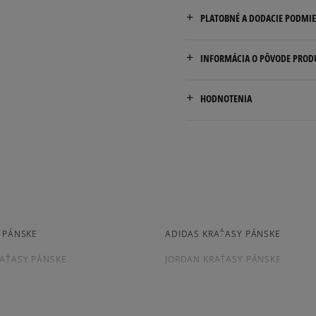
PLATOBNÉ A DODACIE PODMI
Doručenie zadarmo od 80 €
INFORMÁCIA O PÔVODE PROD
Dodacia lehota: 2 až 6 prac
Marketing Investment Grou
Dostupné spôsoby doručen
HODNOTENIA
os. Dywizjonu 303 Paw. 1
kuriér,
31-871 Cracow, Poland
packeta (zásielkovňa - 
slovenská pošta - na adr
contact@miggroup.com
Pr
osobné prevzatie v preda
Dostupné spôsoby platby:
prevod,
kartou,
platba na dobierku.
Y PÁNSKE
ADIDAS KRAŤASY PÁNSKE
AŤASY PÁNSKE
JORDAN KRAŤASY PÁNSKE
SY PÁNSKE
ZELENE PÁNSKE KRAŤASY