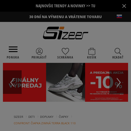
×
NAJNOVŠIE TRENDY A NOVINKY >> TU
30 DNÍ NA VÝMENU A VRÁTENIE TOVARU
PONUKA
PRIHLÁSIŤ
SCHRÁNKA
KOŠÍK
HĽADAŤ
›
›
›
›
SIZEER
DETI
DOPLNKY
ČIAPKY
CONFRONT ČIAPKA ZIMNÁ TERRA BLACK 110