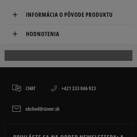
Doručenie zadarmo od 80 €.
INFORMÁCIA O PÔVODE PRODUKTU
Dodacia lehota: 2 až 6 pracovné dni.
Marketing Investment Group S.A.
Dostupné spôsoby doručenia:
HODNOTENIA
os. Dywizjonu 303 Paw. 1
kuriér,
31-871 Cracow, Poland
packeta (zásielkovňa - kamenná pobočka, výdejné
boxy: Z-BOX),
Produkt nemá žiadne recenzie
contact@miggroup.com
slovenská pošta - na adresu,
osobné prevzatie v predajni.
Dostupné spôsoby platby:
prevod,
CHAT
+421 233 046 923
kartou,
platba na dobierku.
obchod@sizeer.sk