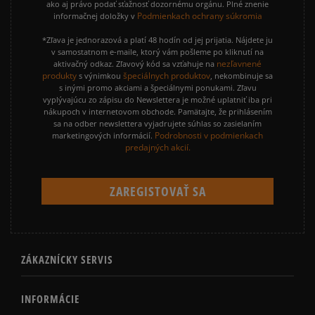
ako aj právo podať sťažnosť dozornému orgánu. Plné znenie
Podmienkach ochrany súkromia
informačnej doložky v
*Zľava je jednorazová a platí 48 hodín od jej prijatia. Nájdete ju
v samostatnom e-maile, ktorý vám pošleme po kliknutí na
nezľavnené
aktivačný odkaz. Zľavový kód sa vzťahuje na
produkty
špeciálnych produktov
s výnimkou
, nekombinuje sa
s inými promo akciami a špeciálnymi ponukami. Zľavu
vyplývajúcu zo zápisu do Newslettera je možné uplatniť iba pri
nákupoch v internetovom obchode. Pamätajte, že prihlásením
sa na odber newslettera vyjadrujete súhlas so zasielaním
Podrobnosti v podmienkach
marketingových informácií.
predajných akcií.
ZÁKAZNÍCKY SERVIS
INFORMÁCIE