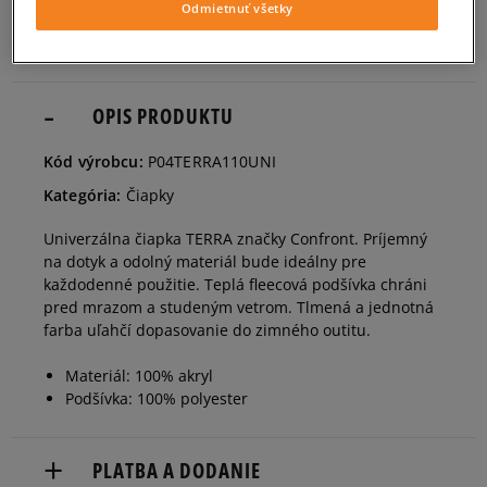
Odmietnuť všetky
OPIS PRODUKTU
Kód výrobcu:
P04TERRA110UNI
Kategória:
Čiapky
Univerzálna čiapka TERRA značky Confront. Príjemný
na dotyk a odolný materiál bude ideálny pre
každodenné použitie. Teplá fleecová podšívka chráni
pred mrazom a studeným vetrom. Tlmená a jednotná
farba uľahčí dopasovanie do zimného outitu.
Materiál: 100% akryl
Podšívka: 100% polyester
PLATBA A DODANIE