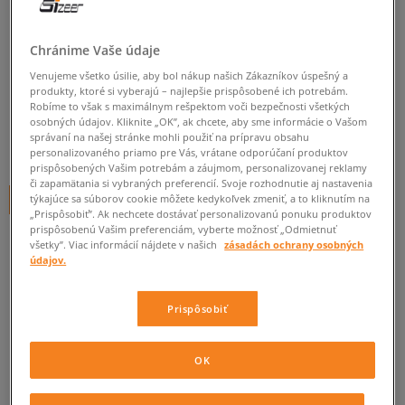
CONFRONT ČIAPKA ZIMNÁ
TERRA BLACK 110
Chránime Vaše údaje
Venujeme všetko úsilie, aby bol nákup našich Zákazníkov úspešný a
unisex, čiapky
produkty, ktoré si vyberajú – najlepšie prispôsobené ich potrebám.
Robíme to však s maximálnym rešpektom voči bezpečnosti všetkých
0.0
(
0
)
osobných údajov. Kliknite „OK”, ak chcete, aby sme informácie o Vašom
správaní na našej stránke mohli použiť na prípravu obsahu
7,95
€
personalizovaného priamo pre Vás, vrátane odporúčaní produktov
cena s DPH
prispôsobených Vašim potrebám a záujmom, personalizovanej reklamy
či zapamätania si vybraných preferencií. Svoje rozhodnutie aj nastavenia
týkajúce sa súborov cookie môžete kedykoľvek zmeniť, a to kliknutím na
+ 8 BODOV V
SIZEERCLUBE
„Prispôsobiť”. Ak nechcete dostávať personalizovanú ponuku produktov
prispôsobenú Vašim preferenciám, vyberte možnosť „Odmietnuť
všetky”. Viac informácií nájdete v našich
zásadách ochrany osobných
údajov.
Informujte ma o dostupnosti
Ak bude položka opäť dostupná, dostanete od nás oznámenie.
Prispôsobiť
Vyberte veľkosť
OK
ZISTIŤ DOSTUPNOSŤ V NAŠICH KAMENNÝCH PREDAJNIACH
ONE SIZE
Informovať o dostupnosti