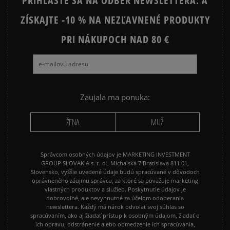
PRIHLÁSTE SA NA ODBER NEWSLETTERA: A
ZÍSKAJTE -10 % NA NEZĽAVNENÉ PRODUKTY
PRI NÁKUPOCH NAD 80 €
Zaujala ma ponuka:
ŽENA
MUŽ
Správcom osobných údajov je MARKETING INVESTMENT
GROUP SLOVAKIA s. r. o., Michalská 7 Bratislava 811 01,
Slovensko, vyššie uvedené údaje budú spracúvané v dôvodoch
oprávneného záujmu správcu, za ktoré sa považuje marketing
vlastných produktov a služieb. Poskytnutie údajov je
dobrovoľné, ale nevyhnutné za účelom odoberania
newslettera. Každý má nárok odvolať svoj súhlas so
spracúvaním, ako aj žiadať prístup k osobným údajom, žiadať o
ich opravu, odstránenie alebo obmedzenie ich spracúvania,