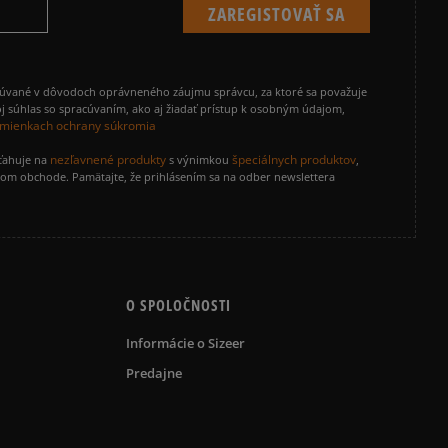
cúvané v dôvodoch oprávneného záujmu správcu, za ktoré sa považuje
j súhlas so spracúvaním, ako aj žiadať prístup k osobným údajom,
mienkach ochrany súkromia
nezľavnené produkty
špeciálnych produktov
zťahuje na
s výnimkou
,
vom obchode. Pamätajte, že prihlásením sa na odber newslettera
O SPOLOČNOSTI
Informácie o Sizeer
Predajne