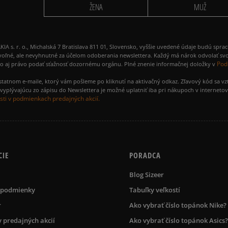
ŽENA
MUŽ
 r. o., Michalská 7 Bratislava 811 01, Slovensko, vyššie uvedené údaje budú spra
voľné, ale nevyhnutné za účelom odoberania newslettera. Každý má nárok odvolať svo
Pod
ako aj právo podať sťažnosť dozornému orgánu. Plné znenie informačnej doložky v
amostatnom e-maile, ktorý vám pošleme po kliknutí na aktivačný odkaz. Zľavový kód sa v
yplývajúcu zo zápisu do Newslettera je možné uplatniť iba pri nákupoch v interneto
ti v podmienkach predajných akcií.
CIE
PORADCA
Blog Sizeer
 podmienky
Tabuľky veľkostí
r
Ako vybrať číslo topánok Nike?
 predajných akcií
Ako vybrať číslo topánok Asics?