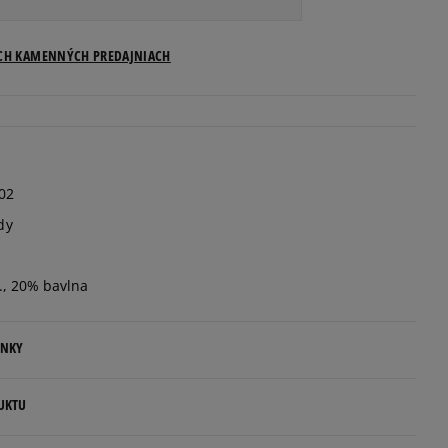
ICH KAMENNÝCH PREDAJNIACH
02
dy
., 20% bavlna
ENKY
.
UKTU
ovné dni.
p S.A.