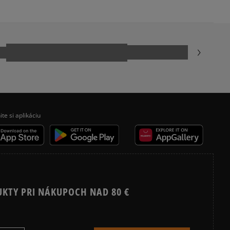
ia:
kamenná pobočka, výdejné boxy: Z-BOX),
esu,
odukt nemá žiadne recenzie
jni.
ite si aplikáciu
UKTY PRI NÁKUPOCH NAD 80 €