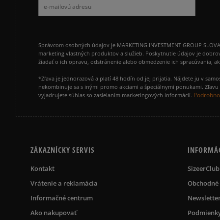
Správcom osobných údajov je MARKETING INVESTMENT GROUP SLOVAKIA s.
marketing vlastných produktov a služieb. Poskytnutie údajov je dobro
žiadať o ich opravu, odstránenie alebo obmedzenie ich spracúvania, 
*Zľava je jednorazová a platí 48 hodín od jej prijatia. Nájdete ju v s
nekombinuje sa s inými promo akciami a špeciálnymi ponukami. Zľavu v
Podrobnos
vyjadrujete súhlas so zasielaním marketingových informácií.
ZÁKAZNÍCKY SERVIS
INFORMÁ
Kontakt
SizeerClub
Vrátenie a reklamácia
Obchodné
Informačné centrum
Newslette
Ako nakupovať
Podmienky