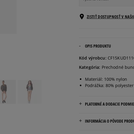
Informovať o
ZISTIŤ DOSTUPNOSŤ V NAŠ
XS
dostupnosti
Informovať o
S
dostupnosti
OPIS PRODUKTU
Informovať o
Kód výrobcu:
CF15KUD111
M
dostupnosti
Kategória:
Prechodné bun
Informovať o
Materiál: 100% nylon
L
dostupnosti
Podrážka: 80% polyester
PLATOBNÉ A DODACIE PODMI
Doručenie zadarmo od 80 €
INFORMÁCIA O PÔVODE PROD
Dodacia lehota: 2 až 6 prac
Marketing Investment Grou