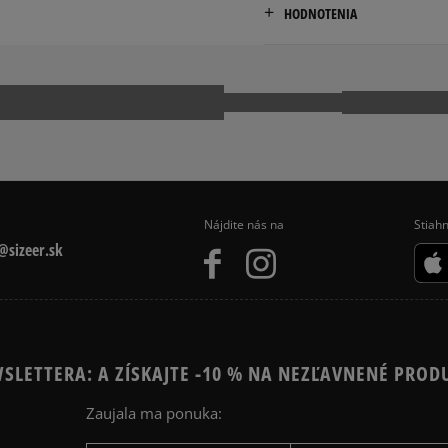
Dostupné spôsoby doručen
HODNOTENIA
os. Dywizjonu 303 Paw. 1
kuriér,
31-871 Cracow, Poland
packeta (zásielkovňa - 
slovenská pošta - na adr
contact@miggroup.com
Pr
osobné prevzatie v preda
Dostupné spôsoby platby:
prevod,
kartou,
platba na dobierku.
Nájdite nás na
Stiahn
sizeer.sk
SLETTERA: A ZÍSKAJTE -10 % NA NEZĽAVNENÉ PROD
Zaujala ma ponuka: