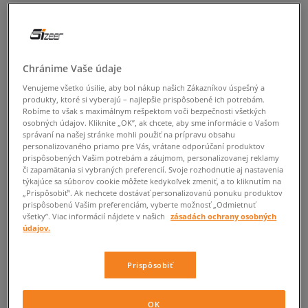
Chránime Vaše údaje
Venujeme všetko úsilie, aby bol nákup našich Zákazníkov úspešný a
produkty, ktoré si vyberajú – najlepšie prispôsobené ich potrebám.
Robíme to však s maximálnym rešpektom voči bezpečnosti všetkých
osobných údajov. Kliknite „OK”, ak chcete, aby sme informácie o Vašom
správaní na našej stránke mohli použiť na prípravu obsahu
personalizovaného priamo pre Vás, vrátane odporúčaní produktov
prispôsobených Vašim potrebám a záujmom, personalizovanej reklamy
či zapamätania si vybraných preferencií. Svoje rozhodnutie aj nastavenia
týkajúce sa súborov cookie môžete kedykoľvek zmeniť, a to kliknutím na
„Prispôsobiť”. Ak nechcete dostávať personalizovanú ponuku produktov
prispôsobenú Vašim preferenciám, vyberte možnosť „Odmietnuť
všetky”. Viac informácií nájdete v našich
zásadách ochrany osobných
údajov.
Prispôsobiť
OK