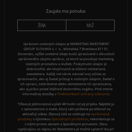
Zaujala ma ponuka:
ŽENA
MUŽ
Správcom osobných údajov je MARKETING INVESTMENT
GROUP SLOVAKIA s. r. o., Michalská 7 Bratislava 811 01,
Slovensko, vyššie uvedené údaje budú spracúvané v dôvodoch
oprávneného záujmu správcu, za ktoré sa považuje marketing
vlastných produktov a služieb. Poskytnutie údajov je
dobrovoľné, ale nevyhnutné za účelom odoberania
newslettera. Každý má nárok odvolať svoj súhlas so
spracúvaním, ako aj žiadať prístup k osobným údajom, žiadať o
ich opravu, odstránenie alebo obmedzenie ich spracúvania,
ako aj právo podať sťažnosť dozornému orgánu. Plné znenie
Podmienkach ochrany súkromia
informačnej doložky v
*Zľava je jednorazová a platí 48 hodín od jej prijatia. Nájdete ju
v samostatnom e-maile, ktorý vám pošleme po kliknutí na
nezľavnené
aktivačný odkaz. Zľavový kód sa vzťahuje na
produkty
špeciálnych produktov
s výnimkou
, nekombinuje sa
s inými promo akciami a špeciálnymi ponukami. Zľavu
vyplývajúcu zo zápisu do Newslettera je možné uplatniť iba pri