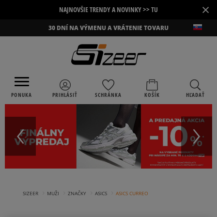
×
NAJNOVŠIE TRENDY A NOVINKY >> TU
30 DNÍ NA VÝMENU A VRÁTENIE TOVARU
PONUKA
PRIHLÁSIŤ
SCHRÁNKA
KOŠÍK
HĽADAŤ
›
›
›
›
SIZEER
MUŽI
ZNAČKY
ASICS
ASICS CURREO