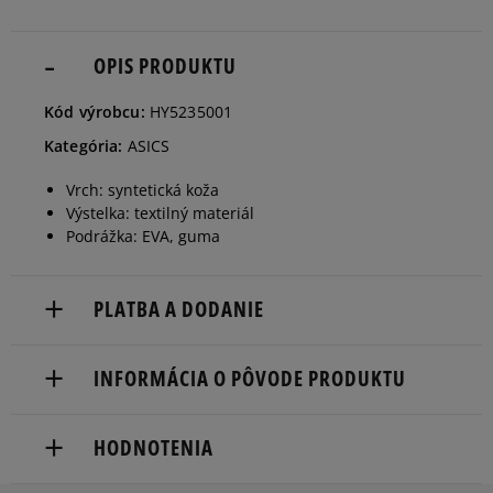
OPIS PRODUKTU
Kód výrobcu:
HY5235001
Kategória:
ASICS
Vrch: syntetická koža
Výstelka: textilný materiál
Podrážka: EVA, guma
PLATBA A DODANIE
Doručenie zadarmo od 80 €.
INFORMÁCIA O PÔVODE PRODUKTU
Dodacia lehota: 2 až 6 pracovné dni.
ASICS Europe B.V.
Dostupné spôsoby doručenia:
HODNOTENIA
Taurusavenue 165
kuriér,