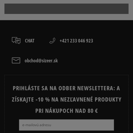
2132 LS Hoofddorp, Netherlands
packeta (zásielkovňa - kamenná pobočka, výdejné
boxy: Z-BOX),
Produkt nemá žiadne recenzie
31 882 742 738
slovenská pošta - na adresu,
osobné prevzatie v predajni.
Dostupné spôsoby platby:
prevod,
CHAT
+421 233 046 923
kartou,
platba na dobierku.
obchod@sizeer.sk
PRIHLÁSTE SA NA ODBER NEWSLETTERA: A
ZÍSKAJTE -10 % NA NEZĽAVNENÉ PRODUKTY
PRI NÁKUPOCH NAD 80 €