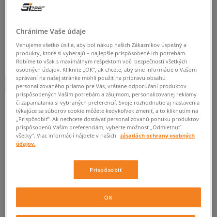
ADIDAS ZX FLUX W
dámske, adidas
Chránime Vaše údaje
0.0
(
0
)
Venujeme všetko úsilie, aby bol nákup našich Zákazníkov úspešný a
produkty, ktoré si vyberajú – najlepšie prispôsobené ich potrebám.
90
€
cena s DPH
Robíme to však s maximálnym rešpektom voči bezpečnosti všetkých
osobných údajov. Kliknite „OK”, ak chcete, aby sme informácie o Vašom
správaní na našej stránke mohli použiť na prípravu obsahu
+ 90 BODOV V
SIZEERCLUBE
personalizovaného priamo pre Vás, vrátane odporúčaní produktov
prispôsobených Vašim potrebám a záujmom, personalizovanej reklamy
či zapamätania si vybraných preferencií. Svoje rozhodnutie aj nastavenia
týkajúce sa súborov cookie môžete kedykoľvek zmeniť, a to kliknutím na
„Prispôsobiť”. Ak nechcete dostávať personalizovanú ponuku produktov
Informujte ma o dostupnosti
prispôsobenú Vašim preferenciám, vyberte možnosť „Odmietnuť
všetky”. Viac informácií nájdete v našich
zásadách ochrany osobných
Ak bude položka opäť dostupná, dostanete od nás oznámenie.
údajov.
Vyberte veľkosť
Prispôsobiť
Veľkosti EU
Veľkosti US
ZISTIŤ DOSTUPNOSŤ V NAŠICH KAMENNÝCH PREDAJNIACH
OK
36
22 cm
Informovať o dostupnosti