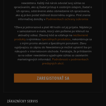
newslettera. Každý má nárok odvolať svoj súhlas so
spracúvaním, ako aj žiadať prístup k osobným údajom, žiadať o
ich opravu, odstránenie alebo obmedzenie ich spracúvania,
ako aj právo podať sťažnosť dozornému orgánu. Plné znenie
Podmienkach ochrany súkromia
informačnej doložky v
*Zľava je jednorazová a platí 48 hodín od jej prijatia. Nájdete ju
v samostatnom e-maile, ktorý vám pošleme po kliknutí na
nezľavnené
aktivačný odkaz. Zľavový kód sa vzťahuje na
produkty
špeciálnych produktov
s výnimkou
, nekombinuje sa
s inými promo akciami a špeciálnymi ponukami. Zľavu
vyplývajúcu zo zápisu do Newslettera je možné uplatniť iba pri
nákupoch v internetovom obchode. Pamätajte, že prihlásením
sa na odber newslettera vyjadrujete súhlas so zasielaním
Podrobnosti v podmienkach
marketingových informácií.
predajných akcií.
ZÁKAZNÍCKY SERVIS