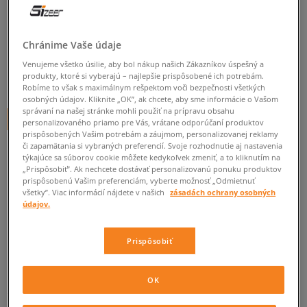
ADIDAS ZX 8000
pánske, tenisky
Chránime Vaše údaje
5.0
(
7
)
Venujeme všetko úsilie, aby bol nákup našich Zákazníkov úspešný a
produkty, ktoré si vyberajú – najlepšie prispôsobené ich potrebám.
89
€
cena s DPH
Robíme to však s maximálnym rešpektom voči bezpečnosti všetkých
osobných údajov. Kliknite „OK”, ak chcete, aby sme informácie o Vašom
správaní na našej stránke mohli použiť na prípravu obsahu
+ 89 BODOV V
SIZEERCLUBE
personalizovaného priamo pre Vás, vrátane odporúčaní produktov
prispôsobených Vašim potrebám a záujmom, personalizovanej reklamy
či zapamätania si vybraných preferencií. Svoje rozhodnutie aj nastavenia
týkajúce sa súborov cookie môžete kedykoľvek zmeniť, a to kliknutím na
„Prispôsobiť”. Ak nechcete dostávať personalizovanú ponuku produktov
Informujte ma o dostupnosti
prispôsobenú Vašim preferenciám, vyberte možnosť „Odmietnuť
všetky”. Viac informácií nájdete v našich
zásadách ochrany osobných
Ak bude položka opäť dostupná, dostanete od nás oznámenie.
údajov.
Vyberte veľkosť
Prispôsobiť
Veľkosti EU
Veľkosti US
ZISTIŤ DOSTUPNOSŤ V NAŠICH KAMENNÝCH PREDAJNIACH
OK
41 1/3
26 cm
Informovať o dostupnosti