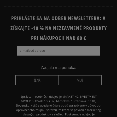
CONVERSE CUCK TAYLOR ALL
JORDAN AIR 1
STAR
PRIHLÁSTE SA NA ODBER NEWSLETTERA: A
JORDAN 4
NEW BALANCE 740
ZÍSKAJTE -10 % NA NEZĽAVNENÉ PRODUKTY
NEW BALANCE 9060
NIKE AIR FORCE 1
NIKE AIR FORCE 1 07
PRI NÁKUPOCH NAD 80 €
NIKE AIR FORCE 1 LV8
NIKE AIR MAX 90
NIKE DUNK
NIKE P-6000
NIKE SHOX
PUMA SUEDE
REEBOK CLASSIC
Zaujala ma ponuka:
VANS OLD SKOOL
VANS SK8
ŽENA
MUŽ
Správcom osobných údajov je MARKETING INVESTMENT
GROUP SLOVAKIA s. r. o., Michalská 7 Bratislava 811 01,
Slovensko, vyššie uvedené údaje budú spracúvané v dôvodoch
oprávneného záujmu správcu, za ktoré sa považuje marketing
vlastných produktov a služieb. Poskytnutie údajov je