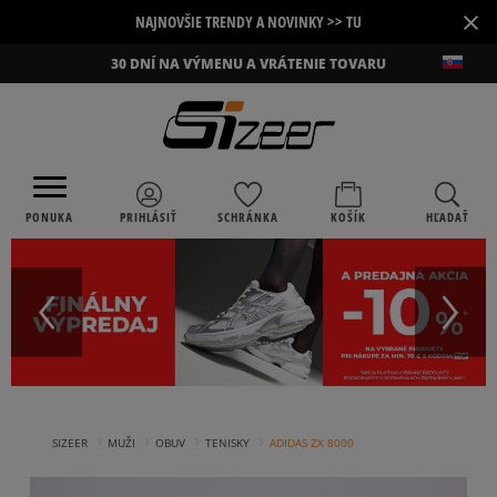
×
NAJNOVŠIE TRENDY A NOVINKY >> TU
30 DNÍ NA VÝMENU A VRÁTENIE TOVARU
PONUKA
PRIHLÁSIŤ
SCHRÁNKA
KOŠÍK
HĽADAŤ
›
›
›
›
SIZEER
MUŽI
OBUV
TENISKY
ADIDAS ZX 8000