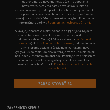
dobrovoľné, ale nevyhnutné za účelom odoberania
newslettera. Každý má nárok odvolať svoj súhlas so
spracúvaním, ako aj žiadať prístup k osobným údajom, žiadať o
ich opravu, odstránenie alebo obmedzenie ich spracúvania,
ako aj právo podať sťažnosť dozornému orgánu. Plné znenie
Podmienkach ochrany súkromia
informačnej doložky v
*Zľava je jednorazová a platí 48 hodín od jej prijatia. Nájdete ju
v samostatnom e-maile, ktorý vám pošleme po kliknutí na
nezľavnené
aktivačný odkaz. Zľavový kód sa vzťahuje na
produkty
špeciálnych produktov
s výnimkou
, nekombinuje sa
s inými promo akciami a špeciálnymi ponukami. Zľavu
vyplývajúcu zo zápisu do Newslettera je možné uplatniť iba pri
nákupoch v internetovom obchode. Pamätajte, že prihlásením
sa na odber newslettera vyjadrujete súhlas so zasielaním
Podrobnosti v podmienkach
marketingových informácií.
predajných akcií.
ZÁKAZNÍCKY SERVIS