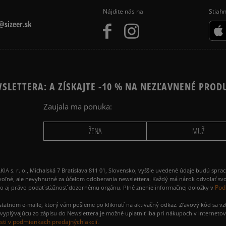
Nájdite nás na
Stiahn
sizeer.sk
SLETTERA: A ZÍSKAJTE -10 % NA NEZĽAVNENÉ PROD
Zaujala ma ponuka:
ŽENA
MUŽ
 r. o., Michalská 7 Bratislava 811 01, Slovensko, vyššie uvedené údaje budú spra
voľné, ale nevyhnutné za účelom odoberania newslettera. Každý má nárok odvolať svo
Pod
ako aj právo podať sťažnosť dozornému orgánu. Plné znenie informačnej doložky v
amostatnom e-maile, ktorý vám pošleme po kliknutí na aktivačný odkaz. Zľavový kód sa v
yplývajúcu zo zápisu do Newslettera je možné uplatniť iba pri nákupoch v interneto
ti v podmienkach predajných akcií.