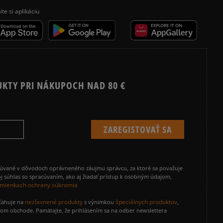
ite si aplikáciu
UKTY PRI NÁKUPOCH NAD 80 €
cúvané v dôvodoch oprávneného záujmu správcu, za ktoré sa považuje
j súhlas so spracúvaním, ako aj žiadať prístup k osobným údajom,
mienkach ochrany súkromia
nezľavnené produkty
špeciálnych produktov
zťahuje na
s výnimkou
,
vom obchode. Pamätajte, že prihlásením sa na odber newslettera