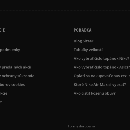
CIE
PORADCA
Blog Sizeer
 podmienky
Tabuľky veľkostí
r
Ako vybrať číslo topánok Nike?
 predajných akcií
Ako vybrať číslo topánok Asics?
 ochrany súkromia
Oplatí sa nakupovať obuv cez i
úborov cookies
Ktoré Nike Air Max si vybrať?
kcie
Ako čistiť koženú obuv?
ť
Formy doručenia