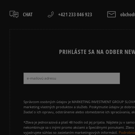
CHAT
+421 233 046 923
obchod@
PRIHLÁSTE SA NA ODBER NEW
Správcom osobných údajov je MARKETING INVESTMENT GROUP SLOVAKIA s.
marketing vlastných produktov a služieb. Poskytnutie údajov je dobro
žiadať o ich opravu, odstránenie alebo obmedzenie ich spracúvania, 
*Zľava je jednorazová a platí 48 hodín od jej prijatia. Nájdete ju v s
nekombinuje sa s inými promo akciami a špeciálnymi ponukami. Zľavu v
Podrobnos
vyjadrujete súhlas so zasielaním marketingových informácií.