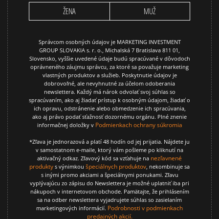
ŽENA
MUŽ
Správcom osobných údajov je MARKETING INVESTMENT
GROUP SLOVAKIA s. r. o., Michalská 7 Bratislava 811 01,
Slovensko, vyššie uvedené údaje budú spracúvané v dôvodoch
oprávneného záujmu správcu, za ktoré sa považuje marketing
vlastných produktov a služieb. Poskytnutie údajov je
dobrovoľné, ale nevyhnutné za účelom odoberania
newslettera. Každý má nárok odvolať svoj súhlas so
spracúvaním, ako aj žiadať prístup k osobným údajom, žiadať o
ich opravu, odstránenie alebo obmedzenie ich spracúvania,
ako aj právo podať sťažnosť dozornému orgánu. Plné znenie
Podmienkach ochrany súkromia
informačnej doložky v
*Zľava je jednorazová a platí 48 hodín od jej prijatia. Nájdete ju
v samostatnom e-maile, ktorý vám pošleme po kliknutí na
nezľavnené
aktivačný odkaz. Zľavový kód sa vzťahuje na
produkty
špeciálnych produktov
s výnimkou
, nekombinuje sa
s inými promo akciami a špeciálnymi ponukami. Zľavu
vyplývajúcu zo zápisu do Newslettera je možné uplatniť iba pri
nákupoch v internetovom obchode. Pamätajte, že prihlásením
sa na odber newslettera vyjadrujete súhlas so zasielaním
Podrobnosti v podmienkach
marketingových informácií.
predajných akcií.