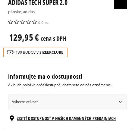
ADIDAS TECH SUPER 2.0
pánske, adidas
0.0
(
0
)
129,95
€
cena s DPH
+ 130 BODOV V
SIZEERCLUBE
Informujte ma o dostupnosti
Ak bude položka opäť dostupná, dostanete od nás oznámenie.
Vyberte veľkosť
Veľkosti EU
Veľkosti US
ZISTIŤ DOSTUPNOSŤ V NAŠICH KAMENNÝCH PREDAJNIACH
39 1/3
24,5 cm
Informovať o dostupnosti