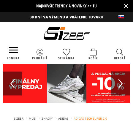
×
NAJNOVŠIE TRENDY A NOVINKY >> TU
30 DNÍ NA VÝMENU A VRÁTENIE TOVARU
PONUKA
PRIHLÁSIŤ
SCHRÁNKA
KOŠÍK
HĽADAŤ
›
›
›
›
SIZEER
MUŽI
ZNAČKY
ADIDAS
ADIDAS TECH SUPER 2.0