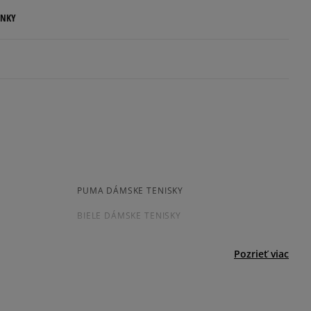
ENKY
Informovať o dostupnosti
.
Informovať o dostupnosti
ovné dni.
ia:
odukt nemá žiadne recenzie
kamenná pobočka, výdejné boxy: Z-BOX),
esu,
jni.
PUMA DÁMSKE TENISKY
BIELE DÁMSKE TENISKY
Pozrieť viac