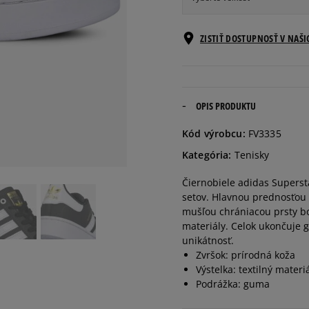
Veľkosti EU
ZISTIŤ DOSTUPNOSŤ V NAŠ
36
22 cm
36 2/3
22,5 cm
OPIS PRODUKTU
Kód výrobcu:
FV3335
37 1/3
23 cm
Kategória:
Tenisky
Čiernobiele adidas Supers
38
23,5 cm
setov. Hlavnou prednosťou 
mušľou chrániacou prsty bo
38 2/3
24 cm
materiály. Celok ukončuje 
unikátnosť.
Zvršok: prírodná koža
39 1/3
24,5 cm
Výstelka: textilný materi
Podrážka: guma
40
25 cm