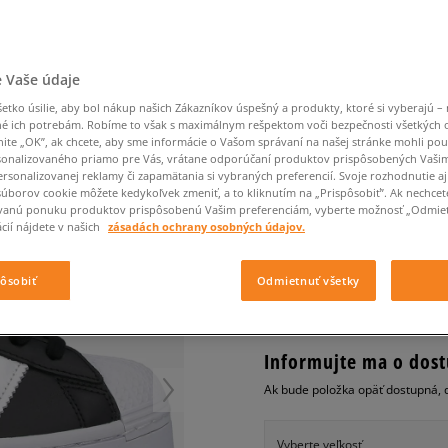
Converse Chuck Taylor
Havaianas
Starostlivosť o obuv
Confront
Champion
EMU Australia
Starostlivosť o obuv
Boxerky
All Star
Nike Air Max 90
Dickies
Čiapky
Converse
Confront
Ellesse
Čiapky
Klobúky
Nike Air Max 90
Nike Air Max Viva
Saucony
Šály a rukavice
Crocs
Converse
Fila
Rukavice
Starostlivosť o obuv
Nike Air Max DN8
 Vaše údaje
Clarks
Dr. Martens
DC
Jansport
Klobúky
Čiapky
ADIDAS SUPERSTAR B
Nike Air Force 1 LV8
Eastpak
Dickies
Jordan
tko úsilie, aby bol nákup našich Zákazníkov úspešný a produkty, ktoré si vyberajú – 
Rukavice
Jordan 4
dámske, tenisky
é ich potrebám. Robíme to však s maximálnym rešpektom voči bezpečnosti všetkých
Empire
Eastpak
Lacoste
nite „OK”, ak chcete, aby sme informácie o Vašom správaní na našej stránke mohli pou
New Balance 530
onalizovaného priamo pre Vás, vrátane odporúčaní produktov prispôsobených Vaši
0.0
(
0
)
New Balance 1906
rsonalizovanej reklamy či zapamätania si vybraných preferencií. Svoje rozhodnutie aj
súborov cookie môžete kedykoľvek zmeniť, a to kliknutím na „Prispôsobiť”. Ak nechcet
75
€
Puma Speedcat
cena s DPH
vanú ponuku produktov prispôsobenú Vašim preferenciám, vyberte možnosť „Odmiet
Puma Suede XL
cií nájdete v našich
zásadách ochrany osobných údajov.
Puma Palermo
+ 75 BODOV V
SIZEERCLU
Asics Gel-NYC Rugged
pôsobiť
Odmietnuť všetky
Informujte ma o dost
Ak bude položka opäť dostupná, 
Vyberte veľkosť