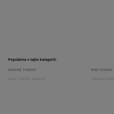
Populárne v tejto kategórii:
DÁMSKÉ TENISKY
NIKE TENISK
VANS TENISKY DÁMSKE
JORDAN TENI
ČIERNE TENISKY DÁMSKE
DÁMSKE TENI
Prezrite si populárne kolekcie dámskych tenisiek: