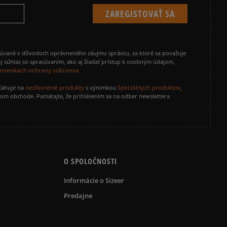
cúvané v dôvodoch oprávneného záujmu správcu, za ktoré sa považuje
j súhlas so spracúvaním, ako aj žiadať prístup k osobným údajom,
mienkach ochrany súkromia
nezľavnené produkty
špeciálnych produktov
zťahuje na
s výnimkou
,
vom obchode. Pamätajte, že prihlásením sa na odber newslettera
O SPOLOČNOSTI
Informácie o Sizeer
Predajne