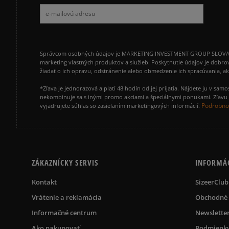
Správcom osobných údajov je MARKETING INVESTMENT GROUP SLOVAKIA s.
marketing vlastných produktov a služieb. Poskytnutie údajov je dobro
žiadať o ich opravu, odstránenie alebo obmedzenie ich spracúvania, 
*Zľava je jednorazová a platí 48 hodín od jej prijatia. Nájdete ju v s
nekombinuje sa s inými promo akciami a špeciálnymi ponukami. Zľavu v
Podrobnos
vyjadrujete súhlas so zasielaním marketingových informácií.
ZÁKAZNÍCKY SERVIS
INFORMÁ
Kontakt
SizeerClub
Vrátenie a reklamácia
Obchodné
Informačné centrum
Newslette
Ako nakupovať
Podmienky