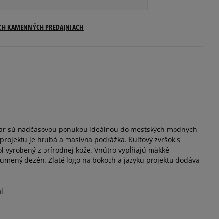
Veľkosti US
ICH KAMENNÝCH PREDAJNIACH
Informovať o dostupnosti
Informovať o dostupnosti
Informovať o dostupnosti
tar sú nadčasovou ponukou ideálnou do mestských módnych
Informovať o dostupnosti
projektu je hrubá a masívna podrážka. Kultový zvršok s
l vyrobený z prírodnej kože. Vnútro vypĺňajú mäkké
Informovať o dostupnosti
gumený dezén. Zlaté logo na bokoch a jazyku projektu dodáva
Informovať o dostupnosti
ál
Informovať o dostupnosti