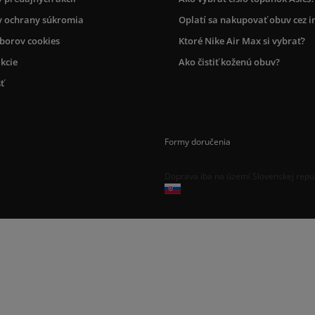
 ochrany súkromia
Oplatí sa nakupovať obuv cez i
úborov cookies
Ktoré Nike Air Max si vybrať?
kcie
Ako čistiť koženú obuv?
ť
Formy doručenia
Doprava iba na území Slovenskej repu