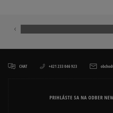
ADIDAS HANDBALL SPEZIAL
ADIDAS CAM
ADIDAS SUPERSTAR
ADIDAS TAE
AIR JORDAN
CONVERSE CU
NEW BALANCE 740
NEW BALANCE
NIKE CORTEZ
NIKE DUNK
PUMA SPEEDCAT
PUMA PALER
CHAT
+421 233 046 923
obchod@
PRIHLÁSTE SA NA ODBER NEW