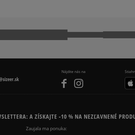
PUS
ADIDAS GAZELLE
KWONDO
ADIDAS TOKYO
CK TAYLOR ALL STAR
JORDAN AIR 1
 9060
NIKE AIR FORCE 1
NIKE P-6000
MO
REEBOK CLUB C
Nájdite nás na
Stiahn
sizeer.sk
SLETTERA: A ZÍSKAJTE -10 % NA NEZĽAVNENÉ PROD
Zaujala ma ponuka: