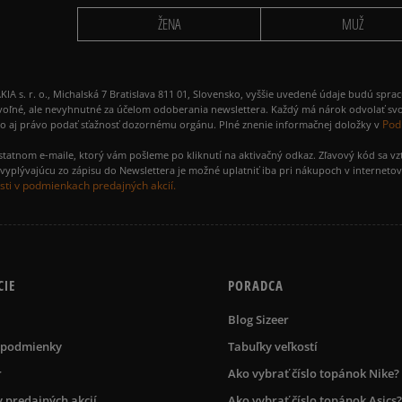
ŽENA
MUŽ
 r. o., Michalská 7 Bratislava 811 01, Slovensko, vyššie uvedené údaje budú spra
voľné, ale nevyhnutné za účelom odoberania newslettera. Každý má nárok odvolať svo
Pod
ako aj právo podať sťažnosť dozornému orgánu. Plné znenie informačnej doložky v
amostatnom e-maile, ktorý vám pošleme po kliknutí na aktivačný odkaz. Zľavový kód sa v
yplývajúcu zo zápisu do Newslettera je možné uplatniť iba pri nákupoch v interneto
ti v podmienkach predajných akcií.
CIE
PORADCA
Blog Sizeer
 podmienky
Tabuľky veľkostí
r
Ako vybrať číslo topánok Nike?
 predajných akcií
Ako vybrať číslo topánok Asics?