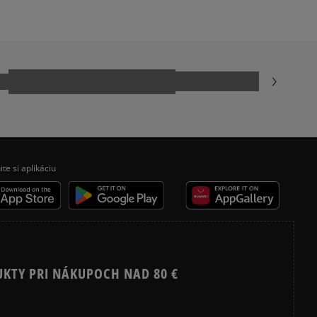
ADIDAS SAMBA
ADIDAS JAPAN
NEW BALANCE 530
NIKE AIR FORCE 1 07
NIKE SHOX
VANS KNU SKOOL
ite si aplikáciu
UKTY PRI NÁKUPOCH NAD 80 €