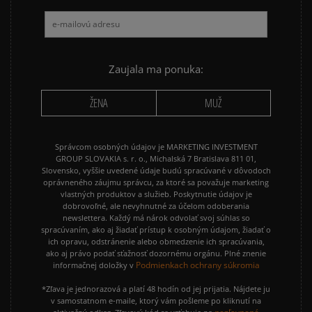
NIKE AIR FORCE 1
NIKE AIR FORCE 1 07
NIKE CORTEZ
NIKE DUNK
NIKE P-6000
NIKE SHOX
Zaujala ma ponuka:
PUMA SPEEDCAT
PUMA PALERMO
ŽENA
MUŽ
REEBOK CLUB C
VANS KNU SKOOL
Správcom osobných údajov je MARKETING INVESTMENT
GROUP SLOVAKIA s. r. o., Michalská 7 Bratislava 811 01,
Slovensko, vyššie uvedené údaje budú spracúvané v dôvodoch
oprávneného záujmu správcu, za ktoré sa považuje marketing
vlastných produktov a služieb. Poskytnutie údajov je
dobrovoľné, ale nevyhnutné za účelom odoberania
newslettera. Každý má nárok odvolať svoj súhlas so
spracúvaním, ako aj žiadať prístup k osobným údajom, žiadať o
ich opravu, odstránenie alebo obmedzenie ich spracúvania,
ako aj právo podať sťažnosť dozornému orgánu. Plné znenie
Podmienkach ochrany súkromia
informačnej doložky v
*Zľava je jednorazová a platí 48 hodín od jej prijatia. Nájdete ju
v samostatnom e-maile, ktorý vám pošleme po kliknutí na