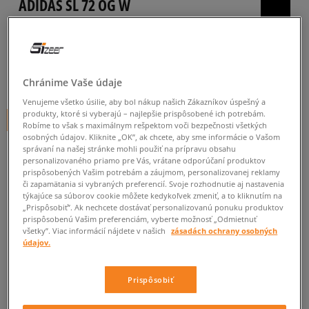
ADIDAS SL 72 OG W
dámske, tenisky
4.9
(
799
)
59
€
Chránime Vaše údaje
cena s DPH
Venujeme všetko úsilie, aby bol nákup našich Zákazníkov úspešný a
produkty, ktoré si vyberajú – najlepšie prispôsobené ich potrebám.
+ 59 BODOV V
SIZEERCLUBE
Robíme to však s maximálnym rešpektom voči bezpečnosti všetkých
osobných údajov. Kliknite „OK”, ak chcete, aby sme informácie o Vašom
správaní na našej stránke mohli použiť na prípravu obsahu
personalizovaného priamo pre Vás, vrátane odporúčaní produktov
prispôsobených Vašim potrebám a záujmom, personalizovanej reklamy
či zapamätania si vybraných preferencií. Svoje rozhodnutie aj nastavenia
týkajúce sa súborov cookie môžete kedykoľvek zmeniť, a to kliknutím na
„Prispôsobiť”. Ak nechcete dostávať personalizovanú ponuku produktov
prispôsobenú Vašim preferenciám, vyberte možnosť „Odmietnuť
všetky”. Viac informácií nájdete v našich
zásadách ochrany osobných
Informujte ma o dostupnosti
údajov.
Ak bude položka opäť dostupná, dostanete od nás oznámenie.
Prispôsobiť
Vyberte veľkosť