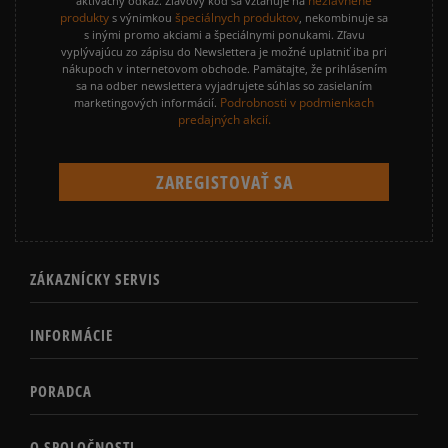
nezľavnené
aktivačný odkaz. Zľavový kód sa vzťahuje na
produkty
špeciálnych produktov
s výnimkou
, nekombinuje sa
s inými promo akciami a špeciálnymi ponukami. Zľavu
vyplývajúcu zo zápisu do Newslettera je možné uplatniť iba pri
nákupoch v internetovom obchode. Pamätajte, že prihlásením
sa na odber newslettera vyjadrujete súhlas so zasielaním
Podrobnosti v podmienkach
marketingových informácií.
predajných akcií.
ZÁKAZNÍCKY SERVIS
INFORMÁCIE
PORADCA
O SPOLOČNOSTI