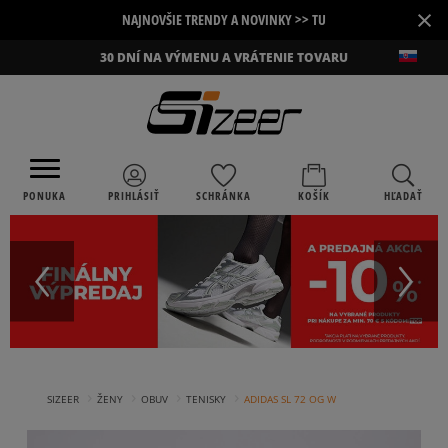
×
NAJNOVŠIE TRENDY A NOVINKY >> TU
30 DNÍ NA VÝMENU A VRÁTENIE TOVARU
PONUKA
PRIHLÁSIŤ
SCHRÁNKA
KOŠÍK
HĽADAŤ
›
›
›
›
SIZEER
ŽENY
OBUV
TENISKY
ADIDAS SL 72 OG W