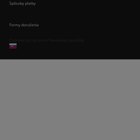
Spôsoby platby
Formy doručenia
Doprava iba na území Slovenskej republiky