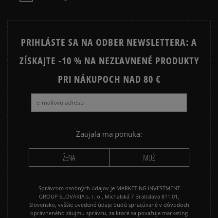
ADIDAS TOKYO
ADIDAS JAPAN
AIR JORDAN
CONVERSE CUCK TAYLOR ALL
PRIHLÁSTE SA NA ODBER NEWSLETTERA: A
STAR
ZÍSKAJTE -10 % NA NEZĽAVNENÉ PRODUKTY
JORDAN AIR 1
NEW BALANCE 530
NEW BALANCE 740
PRI NÁKUPOCH NAD 80 €
NEW BALANCE 9060
NIKE AIR FORCE 1
NIKE AIR FORCE 1 07
NIKE CORTEZ
NIKE DUNK
NIKE P-6000
NIKE SHOX
Zaujala ma ponuka:
PUMA SPEEDCAT
PUMA PALERMO
ŽENA
MUŽ
REEBOK CLUB C
VANS KNU SKOOL
Správcom osobných údajov je MARKETING INVESTMENT
GROUP SLOVAKIA s. r. o., Michalská 7 Bratislava 811 01,
Slovensko, vyššie uvedené údaje budú spracúvané v dôvodoch
oprávneného záujmu správcu, za ktoré sa považuje marketing