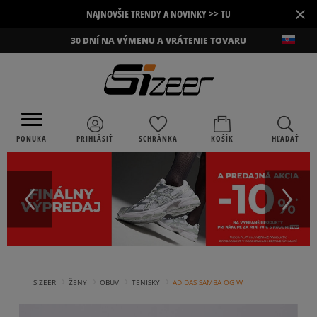
×
NAJNOVŠIE TRENDY A NOVINKY >> TU
30 DNÍ NA VÝMENU A VRÁTENIE TOVARU
PONUKA
PRIHLÁSIŤ
SCHRÁNKA
KOŠÍK
HĽADAŤ
›
›
›
›
SIZEER
ŽENY
OBUV
TENISKY
ADIDAS SAMBA OG W