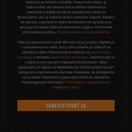
vlastných produktov a služieb. Poskytnutie údajov je
dobrovoľné, ale nevyhnutné za účelom odoberania
newslettera. Každý má nárok odvolať svoj súhlas so
spracúvaním, ako aj žiadať prístup k osobným údajom, žiadať o
ich opravu, odstránenie alebo obmedzenie ich spracúvania,
ako aj právo podať sťažnosť dozornému orgánu. Plné znenie
Podmienkach ochrany súkromia
informačnej doložky v
*Zľava je jednorazová a platí 48 hodín od jej prijatia. Nájdete ju
v samostatnom e-maile, ktorý vám pošleme po kliknutí na
nezľavnené
aktivačný odkaz. Zľavový kód sa vzťahuje na
produkty
špeciálnych produktov
s výnimkou
, nekombinuje sa
s inými promo akciami a špeciálnymi ponukami. Zľavu
vyplývajúcu zo zápisu do Newslettera je možné uplatniť iba pri
nákupoch v internetovom obchode. Pamätajte, že prihlásením
sa na odber newslettera vyjadrujete súhlas so zasielaním
Podrobnosti v podmienkach
marketingových informácií.
predajných akcií.