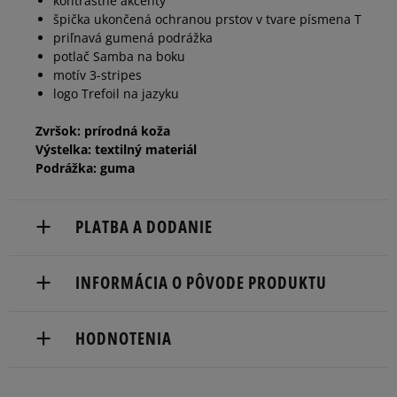
kontrastné akcenty
39 1/3
24,5 cm
Informovať o dostupnosti
špička ukončená ochranou prstov v tvare písmena T
priľnavá gumená podrážka
potlač Samba na boku
40
25 cm
Informovať o dostupnosti
motív 3-stripes
logo Trefoil na jazyku
40 2/3
25,5 cm
Informovať o dostupnosti
Zvršok: prírodná koža
Výstelka: textilný materiál
Podrážka: guma
41 1/3
26 cm
Informovať o dostupnosti
PLATBA A DODANIE
Doručenie zadarmo od 80 €.
INFORMÁCIA O PÔVODE PRODUKTU
Dodacia lehota: 2 až 6 pracovné dni.
adidas
Dostupné spôsoby doručenia:
HODNOTENIA
Hoogoorddreef 9a
kuriér,
1101 BA Amsterdam, Netherlands
packeta (zásielkovňa - kamenná pobočka, výdejné
boxy: Z-BOX),