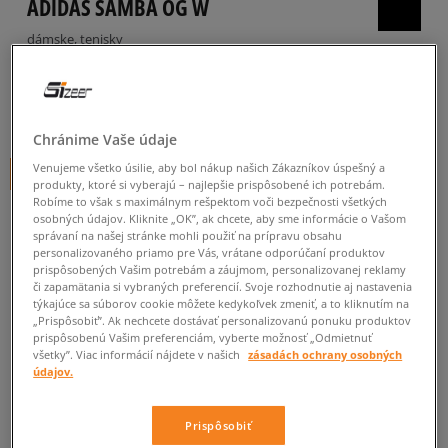
ADIDAS SAMBA OG W
dámske, tenisky
4.9
(
1658
)
64
€
cena s DPH
Chránime Vaše údaje
Venujeme všetko úsilie, aby bol nákup našich Zákazníkov úspešný a
+ 64 BODOV V
SIZEERCLUBE
produkty, ktoré si vyberajú – najlepšie prispôsobené ich potrebám.
Robíme to však s maximálnym rešpektom voči bezpečnosti všetkých
osobných údajov. Kliknite „OK”, ak chcete, aby sme informácie o Vašom
správaní na našej stránke mohli použiť na prípravu obsahu
personalizovaného priamo pre Vás, vrátane odporúčaní produktov
prispôsobených Vašim potrebám a záujmom, personalizovanej reklamy
či zapamätania si vybraných preferencií. Svoje rozhodnutie aj nastavenia
týkajúce sa súborov cookie môžete kedykoľvek zmeniť, a to kliknutím na
„Prispôsobiť”. Ak nechcete dostávať personalizovanú ponuku produktov
prispôsobenú Vašim preferenciám, vyberte možnosť „Odmietnuť
všetky”. Viac informácií nájdete v našich
zásadách ochrany osobných
údajov.
Informujte ma o dostupnosti
Prispôsobiť
Ak bude položka opäť dostupná, dostanete od nás oznámenie.