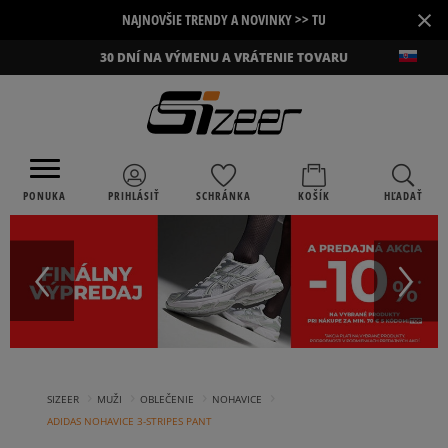
×
NAJNOVŠIE TRENDY A NOVINKY >> TU
30 DNÍ NA VÝMENU A VRÁTENIE TOVARU
PONUKA
PRIHLÁSIŤ
SCHRÁNKA
KOŠÍK
HĽADAŤ
›
›
›
›
SIZEER
MUŽI
OBLEČENIE
NOHAVICE
ADIDAS NOHAVICE 3-STRIPES PANT