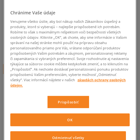
ADIDAS NOHAVICE 3-STRIPES
Chránime Vaše údaje
PANT
Venujeme všetko úsilie, aby bol nákup našich Zákazníkov úspešný a
pánske, nohavice
produkty, ktoré si vyberajú – najlepšie prispôsobené ich potrebám.
Robíme to však s maximálnym rešpektom voči bezpečnosti všetkých
osobných údajov. Kliknite „OK”, ak chcete, aby sme informácie o Vašom
0.0
(
0
)
správaní na našej stránke mohli použiť na prípravu obsahu
personalizovaného priamo pre Vás, vrátane odporúčaní produktov
60
€
cena s DPH
prispôsobených Vašim potrebám a záujmom, personalizovanej reklamy
či zapamätania si vybraných preferencií. Svoje rozhodnutie aj nastavenia
týkajúce sa súborov cookie môžete kedykoľvek zmeniť, a to kliknutím na
+ 60 BODOV V
SIZEERCLUBE
„Prispôsobiť”. Ak nechcete dostávať personalizovanú ponuku produktov
prispôsobenú Vašim preferenciám, vyberte možnosť „Odmietnuť
všetky”. Viac informácií nájdete v našich
zásadách ochrany osobných
údajov.
Informujte ma o dostupnosti
Prispôsobiť
Ak bude položka opäť dostupná, dostanete od nás oznámenie.
Vyberte veľkosť
OK
ZISTIŤ DOSTUPNOSŤ V NAŠICH KAMENNÝCH PREDAJNIACH
Informovať o
Odmietnuť všetky
S