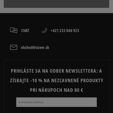
boxy: Z-BOX),
Produkt nemá žiadne recenzie
serviceinfo@onlineshop.adidas.com
slovenská pošta - na adresu,
osobné prevzatie v predajni.
Dostupné spôsoby platby:
prevod,
CHAT
+421 233 046 923
kartou,
platba na dobierku.
obchod@sizeer.sk
PRIHLÁSTE SA NA ODBER NEWSLETTERA: A
ZÍSKAJTE -10 % NA NEZĽAVNENÉ PRODUKTY
PRI NÁKUPOCH NAD 80 €