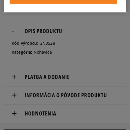
dostupnosti
Informovať o
M
dostupnosti
OPIS PRODUKTU
Informovať o
Kód výrobcu:
GN3528
L
dostupnosti
Kategória:
Nohavice
Informovať o
XL
dostupnosti
PLATBA A DODANIE
Doručenie zadarmo od 80 €.
INFORMÁCIA O PÔVODE PRODUKTU
Dodacia lehota: 2 až 6 pracovné dni.
adidas
Dostupné spôsoby doručenia:
HODNOTENIA
Hoogoorddreef 9a
kuriér,
1101 BA Amsterdam, Netherlands
packeta (zásielkovňa - kamenná pobočka, výdejné