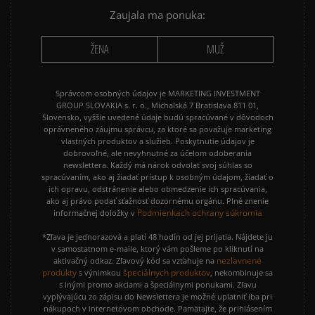
Zaujala ma ponuka:
ŽENA
MUŽ
Správcom osobných údajov je MARKETING INVESTMENT
GROUP SLOVAKIA s. r. o., Michalská 7 Bratislava 811 01,
Slovensko, vyššie uvedené údaje budú spracúvané v dôvodoch
oprávneného záujmu správcu, za ktoré sa považuje marketing
vlastných produktov a služieb. Poskytnutie údajov je
dobrovoľné, ale nevyhnutné za účelom odoberania
newslettera. Každý má nárok odvolať svoj súhlas so
spracúvaním, ako aj žiadať prístup k osobným údajom, žiadať o
ich opravu, odstránenie alebo obmedzenie ich spracúvania,
ako aj právo podať sťažnosť dozornému orgánu. Plné znenie
Podmienkach ochrany súkromia
informačnej doložky v
*Zľava je jednorazová a platí 48 hodín od jej prijatia. Nájdete ju
v samostatnom e-maile, ktorý vám pošleme po kliknutí na
nezľavnené
aktivačný odkaz. Zľavový kód sa vzťahuje na
produkty
špeciálnych produktov
s výnimkou
, nekombinuje sa
s inými promo akciami a špeciálnymi ponukami. Zľavu
vyplývajúcu zo zápisu do Newslettera je možné uplatniť iba pri
nákupoch v internetovom obchode. Pamätajte, že prihlásením