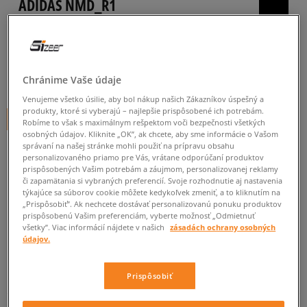
ADIDAS NMD_R1
pánske, tenisky
0.0
(
0
)
120
€
Chránime Vaše údaje
cena s DPH
Venujeme všetko úsilie, aby bol nákup našich Zákazníkov úspešný a
produkty, ktoré si vyberajú – najlepšie prispôsobené ich potrebám.
+ 120 BODOV V
SIZEERCLUBE
Robíme to však s maximálnym rešpektom voči bezpečnosti všetkých
osobných údajov. Kliknite „OK”, ak chcete, aby sme informácie o Vašom
správaní na našej stránke mohli použiť na prípravu obsahu
personalizovaného priamo pre Vás, vrátane odporúčaní produktov
prispôsobených Vašim potrebám a záujmom, personalizovanej reklamy
Informujte ma o dostupnosti
či zapamätania si vybraných preferencií. Svoje rozhodnutie aj nastavenia
týkajúce sa súborov cookie môžete kedykoľvek zmeniť, a to kliknutím na
Ak bude položka opäť dostupná, dostanete od nás oznámenie.
„Prispôsobiť”. Ak nechcete dostávať personalizovanú ponuku produktov
prispôsobenú Vašim preferenciám, vyberte možnosť „Odmietnuť
všetky”. Viac informácií nájdete v našich
zásadách ochrany osobných
Vyberte veľkosť
údajov.
Veľkosti EU
Veľkosti US
ZISTIŤ DOSTUPNOSŤ V NAŠICH KAMENNÝCH PREDAJNIACH
Prispôsobiť
36 2/3
22,5 cm
Informovať o dostupnosti