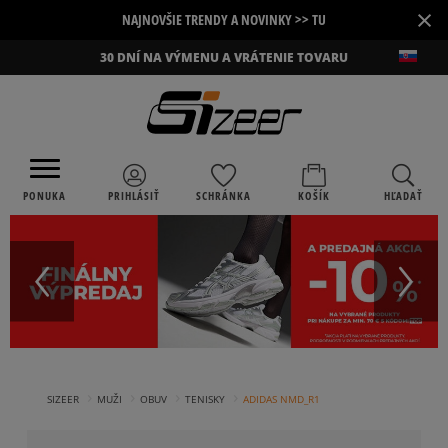
×
NAJNOVŠIE TRENDY A NOVINKY >> TU
30 DNÍ NA VÝMENU A VRÁTENIE TOVARU
PONUKA
PRIHLÁSIŤ
SCHRÁNKA
KOŠÍK
HĽADAŤ
›
›
›
›
SIZEER
MUŽI
OBUV
TENISKY
ADIDAS NMD_R1