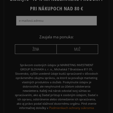
NIKE AIR FORCE 1 07
PRI NÁKUPOCH NAD 80 €
NIKE AIR FORCE 1 LV8
NIKE AIR MAX 90
NIKE DUNK
NIKE P-6000
NIKE SHOX
PUMA SUEDE
REEBOK CLASSIC
Zaujala ma ponuka:
VANS OLD SKOOL
VANS SK8
ŽENA
MUŽ
Správcom osobných údajov je MARKETING INVESTMENT
GROUP SLOVAKIA s. r. o., Michalská 7 Bratislava 811 01,
Slovensko, vyššie uvedené údaje budú spracúvané v dôvodoch
oprávneného záujmu správcu, za ktoré sa považuje marketing
vlastných produktov a služieb. Poskytnutie údajov je
dobrovoľné, ale nevyhnutné za účelom odoberania
newslettera. Každý má nárok odvolať svoj súhlas so
spracúvaním, ako aj žiadať prístup k osobným údajom, žiadať o
ich opravu, odstránenie alebo obmedzenie ich spracúvania,
ako aj právo podať sťažnosť dozornému orgánu. Plné znenie
Podmienkach ochrany súkromia
informačnej doložky v