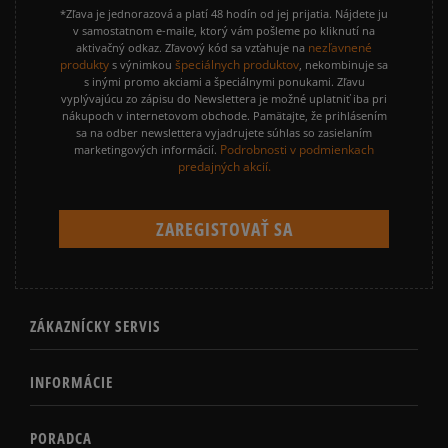
*Zľava je jednorazová a platí 48 hodín od jej prijatia. Nájdete ju
v samostatnom e-maile, ktorý vám pošleme po kliknutí na
nezľavnené
aktivačný odkaz. Zľavový kód sa vzťahuje na
produkty
špeciálnych produktov
s výnimkou
, nekombinuje sa
s inými promo akciami a špeciálnymi ponukami. Zľavu
vyplývajúcu zo zápisu do Newslettera je možné uplatniť iba pri
nákupoch v internetovom obchode. Pamätajte, že prihlásením
sa na odber newslettera vyjadrujete súhlas so zasielaním
Podrobnosti v podmienkach
marketingových informácií.
predajných akcií.
ZÁKAZNÍCKY SERVIS
INFORMÁCIE
PORADCA