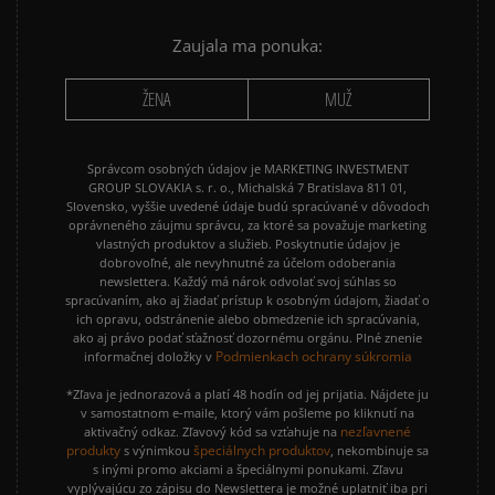
PUMA SUEDE
REEBOK CLASSIC
Zaujala ma ponuka:
VANS OLD SKOOL
VANS SK8
ŽENA
MUŽ
Správcom osobných údajov je MARKETING INVESTMENT
GROUP SLOVAKIA s. r. o., Michalská 7 Bratislava 811 01,
Slovensko, vyššie uvedené údaje budú spracúvané v dôvodoch
oprávneného záujmu správcu, za ktoré sa považuje marketing
vlastných produktov a služieb. Poskytnutie údajov je
dobrovoľné, ale nevyhnutné za účelom odoberania
newslettera. Každý má nárok odvolať svoj súhlas so
spracúvaním, ako aj žiadať prístup k osobným údajom, žiadať o
ich opravu, odstránenie alebo obmedzenie ich spracúvania,
ako aj právo podať sťažnosť dozornému orgánu. Plné znenie
Podmienkach ochrany súkromia
informačnej doložky v
*Zľava je jednorazová a platí 48 hodín od jej prijatia. Nájdete ju
v samostatnom e-maile, ktorý vám pošleme po kliknutí na
nezľavnené
aktivačný odkaz. Zľavový kód sa vzťahuje na
produkty
špeciálnych produktov
s výnimkou
, nekombinuje sa
s inými promo akciami a špeciálnymi ponukami. Zľavu
vyplývajúcu zo zápisu do Newslettera je možné uplatniť iba pri