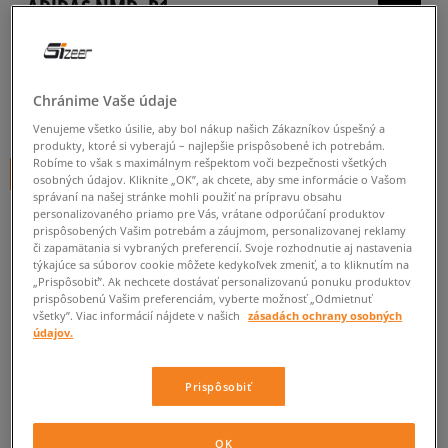
ADIDAS NMD_R1
pánske, tenisky
0.0
(
0
)
Chránime Vaše údaje
100
€
cena s DPH
Venujeme všetko úsilie, aby bol nákup našich Zákazníkov úspešný a
produkty, ktoré si vyberajú – najlepšie prispôsobené ich potrebám.
Robíme to však s maximálnym rešpektom voči bezpečnosti všetkých
+ 100 BODOV V
SIZEERCLUBE
osobných údajov. Kliknite „OK”, ak chcete, aby sme informácie o Vašom
správaní na našej stránke mohli použiť na prípravu obsahu
personalizovaného priamo pre Vás, vrátane odporúčaní produktov
prispôsobených Vašim potrebám a záujmom, personalizovanej reklamy
či zapamätania si vybraných preferencií. Svoje rozhodnutie aj nastavenia
Informujte ma o dostupnosti
týkajúce sa súborov cookie môžete kedykoľvek zmeniť, a to kliknutím na
Ak bude položka opäť dostupná, dostanete od nás oznámenie.
„Prispôsobiť”. Ak nechcete dostávať personalizovanú ponuku produktov
prispôsobenú Vašim preferenciám, vyberte možnosť „Odmietnuť
všetky”. Viac informácií nájdete v našich
zásadách ochrany osobných
údajov.
Vyberte veľkosť
Prispôsobiť
Veľkosti EU
Veľkosti US
ZISTIŤ DOSTUPNOSŤ V NAŠICH KAMENNÝCH PREDAJNIACH
41 1/3
26 cm
Informovať o dostupnosti
OK