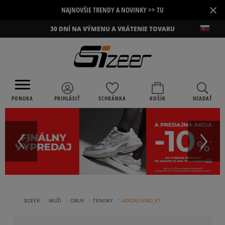
×
NAJNOVŠIE TRENDY A NOVINKY >> TU
30 DNÍ NA VÝMENU A VRÁTENIE TOVARU
PONUKA
PRIHLÁSIŤ
SCHRÁNKA
KOŠÍK
HĽADAŤ
›
›
›
›
SIZEER
MUŽI
OBUV
TENISKY
ADIDAS NMD_R1