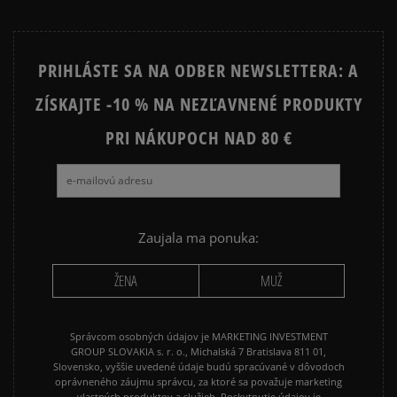
PRIHLÁSTE SA NA ODBER NEWSLETTERA: A
ZÍSKAJTE -10 % NA NEZĽAVNENÉ PRODUKTY
PRI NÁKUPOCH NAD 80 €
Zaujala ma ponuka:
ŽENA
MUŽ
Správcom osobných údajov je MARKETING INVESTMENT
GROUP SLOVAKIA s. r. o., Michalská 7 Bratislava 811 01,
Slovensko, vyššie uvedené údaje budú spracúvané v dôvodoch
oprávneného záujmu správcu, za ktoré sa považuje marketing
vlastných produktov a služieb. Poskytnutie údajov je