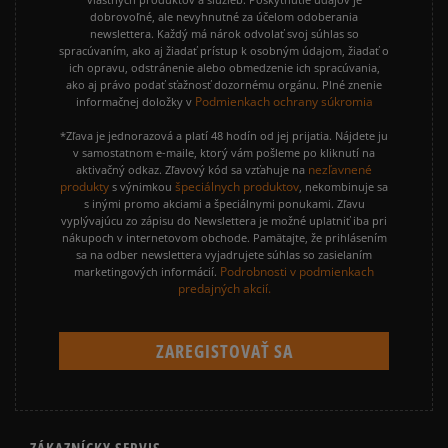
dobrovoľné, ale nevyhnutné za účelom odoberania
newslettera. Každý má nárok odvolať svoj súhlas so
spracúvaním, ako aj žiadať prístup k osobným údajom, žiadať o
ich opravu, odstránenie alebo obmedzenie ich spracúvania,
ako aj právo podať sťažnosť dozornému orgánu. Plné znenie
Podmienkach ochrany súkromia
informačnej doložky v
*Zľava je jednorazová a platí 48 hodín od jej prijatia. Nájdete ju
v samostatnom e-maile, ktorý vám pošleme po kliknutí na
nezľavnené
aktivačný odkaz. Zľavový kód sa vzťahuje na
produkty
špeciálnych produktov
s výnimkou
, nekombinuje sa
s inými promo akciami a špeciálnymi ponukami. Zľavu
vyplývajúcu zo zápisu do Newslettera je možné uplatniť iba pri
nákupoch v internetovom obchode. Pamätajte, že prihlásením
sa na odber newslettera vyjadrujete súhlas so zasielaním
Podrobnosti v podmienkach
marketingových informácií.
predajných akcií.
ZÁKAZNÍCKY SERVIS