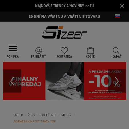
×
NAJNOVŠIE TRENDY A NOVINKY >> TU
30 DNÍ NA VÝMENU A VRÁTENIE TOVARU
PONUKA
PRIHLÁSIŤ
SCHRÁNKA
KOŠÍK
HĽADAŤ
›
›
›
›
SIZEER
ŽENY
OBLEČENIE
MIKINY
ADIDAS MIKINA SST TRACK TOP