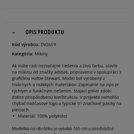
34
Informovať o dostupnosti
36
OPIS PRODUKTU
Informovať o dostupnosti
Kód výrobcu:
DV2659
38
Informovať o dostupnosti
Kategória:
Mikiny
Ak máte radi nezvyčajné riešenia a živú farbu, stavte
40
Informovať o dostupnosti
na mikinu od značky adidas, pripravenú v spolupráci s
grafičkou Hattie Stewart. Model bol vyrobený z
trvácnych a mäkkých materiálov. Zapínanie na zips je
rýchlym a funkčným riešením. Stojací golier zdobí
dobre prispôsobenú konštrukciu. V projekte nemohlo
chýbať nadčasové logo a typické tri značkové pásiky na
pleciach.
Materiál: 100% polyester
Modelka na obrázku je vysoká 165 cm a predvádza