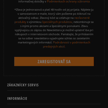
Podmienkach ochrany súkromia
informačnej doložky v
*Zľava je jednorazová a platí 48 hodín od jej prijatia. Nájdete ju
v samostatnom e-maile, ktorý vám pošleme po kliknutí na
nezľavnené
aktivačný odkaz. Zľavový kód sa vzťahuje na
produkty
špeciálnych produktov
s výnimkou
, nekombinuje sa
s inými promo akciami a špeciálnymi ponukami. Zľavu
vyplývajúcu zo zápisu do Newslettera je možné uplatniť iba pri
nákupoch v internetovom obchode. Pamätajte, že prihlásením
sa na odber newslettera vyjadrujete súhlas so zasielaním
Podrobnosti v podmienkach
marketingových informácií.
predajných akcií.
ZÁKAZNÍCKY SERVIS
INFORMÁCIE