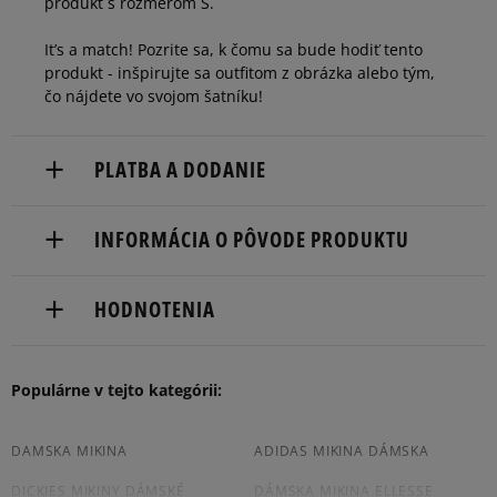
produkt s rozmerom S.
It’s a match! Pozrite sa, k čomu sa bude hodiť tento
produkt - inšpirujte sa outfitom z obrázka alebo tým,
čo nájdete vo svojom šatníku!
PLATBA A DODANIE
Doručenie zadarmo od 80 €.
INFORMÁCIA O PÔVODE PRODUKTU
Dodacia lehota: 2 až 6 pracovné dni.
adidas
Dostupné spôsoby doručenia:
HODNOTENIA
Hoogoorddreef 9a
kuriér,
1101 BA Amsterdam, Netherlands
packeta (zásielkovňa - kamenná pobočka, výdejné
boxy: Z-BOX),
Produkt nemá žiadne recenzie
Populárne v tejto kategórii:
serviceinfo@onlineshop.adidas.com
slovenská pošta - na adresu,
osobné prevzatie v predajni.
Dostupné spôsoby platby:
DAMSKA MIKINA
ADIDAS MIKINA DÁMSKA
prevod,
DICKIES MIKINY DÁMSKÉ
DÁMSKA MIKINA ELLESSE