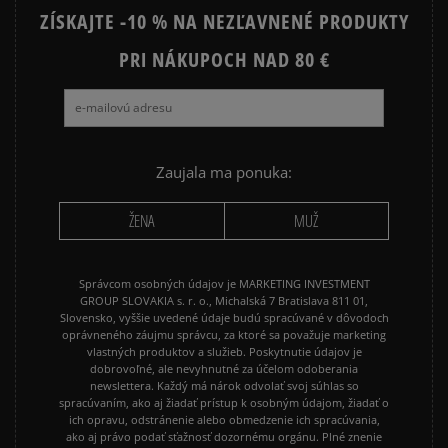
ZÍSKAJTE -10 % NA NEZĽAVNENÉ PRODUKTY
NIKE HOODIES
NIKE SPORTSWEAR
PRI NÁKUPOCH NAD 80 €
JARNÉ OBLEČENIE
JESENNÉ OBLEČENIE
ZIMNÉ OBLEČENIE
Zaujala ma ponuka:
ŽENA
MUŽ
Správcom osobných údajov je MARKETING INVESTMENT
GROUP SLOVAKIA s. r. o., Michalská 7 Bratislava 811 01,
Slovensko, vyššie uvedené údaje budú spracúvané v dôvodoch
oprávneného záujmu správcu, za ktoré sa považuje marketing
vlastných produktov a služieb. Poskytnutie údajov je
dobrovoľné, ale nevyhnutné za účelom odoberania
newslettera. Každý má nárok odvolať svoj súhlas so
spracúvaním, ako aj žiadať prístup k osobným údajom, žiadať o
ich opravu, odstránenie alebo obmedzenie ich spracúvania,
ako aj právo podať sťažnosť dozornému orgánu. Plné znenie