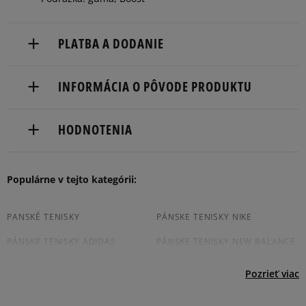
46 2/3
30 cm
Informovať o dostupnosti
PLATBA A DODANIE
Doručenie zadarmo od 80 €.
INFORMÁCIA O PÔVODE PRODUKTU
Dodacia lehota: 2 až 6 pracovné dni.
adidas
Dostupné spôsoby doručenia:
HODNOTENIA
Hoogoorddreef 9a
kuriér,
1101 BA Amsterdam, Netherlands
packeta (zásielkovňa - kamenná pobočka, výdejné
boxy: Z-BOX),
Produkt nemá žiadne recenzie
Populárne v tejto kategórii:
serviceinfo@onlineshop.adidas.com
slovenská pošta - na adresu,
osobné prevzatie v predajni.
Dostupné spôsoby platby:
PANSKÉ TENISKY
PÁNSKE TENISKY NIKE
prevod,
PÁNSKE TENISKY ADIDAS
PÁNSKE TENISKY NEW BALANCE
kartou,
platba na dobierku.
JORDAN TENISKY PÁNSKÉ
CONVERSE TENISKY PÁNSKÉ
Pozrieť viac
VANS TENISKY PÁNSKÉ
REEBOK TENISKY PÁNSKÉ