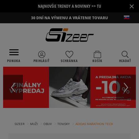
×
NAJNOVŠIE TRENDY A NOVINKY >> TU
30 DNÍ NA VÝMENU A VRÁTENIE TOVARU
PONUKA
PRIHLÁSIŤ
SCHRÁNKA
KOŠÍK
HĽADAŤ
›
›
›
›
SIZEER
MUŽI
OBUV
TENISKY
ADIDAS MARATHON TECH