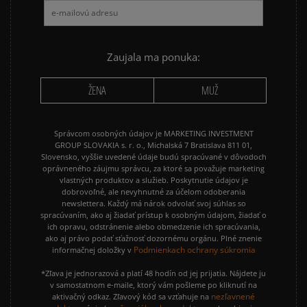
NIKE AIR MAX 90
NIKE DUNK
NIKE P-6000
NIKE SHOX
PUMA SUEDE
REEBOK CLASSIC
Zaujala ma ponuka:
VANS OLD SKOOL
VANS SK8
ŽENA
MUŽ
Správcom osobných údajov je MARKETING INVESTMENT
GROUP SLOVAKIA s. r. o., Michalská 7 Bratislava 811 01,
Slovensko, vyššie uvedené údaje budú spracúvané v dôvodoch
oprávneného záujmu správcu, za ktoré sa považuje marketing
vlastných produktov a služieb. Poskytnutie údajov je
dobrovoľné, ale nevyhnutné za účelom odoberania
newslettera. Každý má nárok odvolať svoj súhlas so
spracúvaním, ako aj žiadať prístup k osobným údajom, žiadať o
ich opravu, odstránenie alebo obmedzenie ich spracúvania,
ako aj právo podať sťažnosť dozornému orgánu. Plné znenie
Podmienkach ochrany súkromia
informačnej doložky v
*Zľava je jednorazová a platí 48 hodín od jej prijatia. Nájdete ju
v samostatnom e-maile, ktorý vám pošleme po kliknutí na
nezľavnené
aktivačný odkaz. Zľavový kód sa vzťahuje na