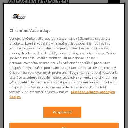
ADIDAS MARATHON TECH
pánske, tenisky
0.0
(
0
)
Chránime Vaše údaje
84,99
€
cena s DPH
Venujeme všetko úsilie, aby bol nákup našich Zákazníkov úspešný a
produkty, ktoré si vyberajú – najlepšie prispôsobené ich potrebám.
Robíme to však s maximálnym rešpektom voči bezpečnosti všetkých
+ 85 BODOV V
SIZEERCLUBE
osobných údajov. Kliknite „OK”, ak chcete, aby sme informácie o Vašom
správaní na našej stránke mohli použiť na prípravu obsahu
personalizovaného priamo pre Vás, vrátane odporúčaní produktov
prispôsobených Vašim potrebám a záujmom, personalizovanej reklamy
Informujte ma o dostupnosti
či zapamätania si vybraných preferencií. Svoje rozhodnutie aj nastavenia
týkajúce sa súborov cookie môžete kedykoľvek zmeniť, a to kliknutím na
Ak bude položka opäť dostupná, dostanete od nás oznámenie.
„Prispôsobiť”. Ak nechcete dostávať personalizovanú ponuku produktov
prispôsobenú Vašim preferenciám, vyberte možnosť „Odmietnuť
všetky”. Viac informácií nájdete v našich
zásadách ochrany osobných
Vyberte veľkosť
údajov.
Veľkosti EU
Veľkosti US
ZISTIŤ DOSTUPNOSŤ V NAŠICH KAMENNÝCH PREDAJNIACH
Prispôsobiť
41 1/3
26 cm
Informovať o dostupnosti