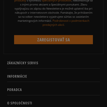
produkty
špeciálnych produktov
s výnimkou
, nekombinuje sa
s inými promo akciami a špeciálnymi ponukami. Zľavu
vyplývajúcu zo zápisu do Newslettera je možné uplatniť iba pri
nákupoch v internetovom obchode. Pamätajte, že prihlásením
sa na odber newslettera vyjadrujete súhlas so zasielaním
Podrobnosti v podmienkach
marketingových informácií.
predajných akcií.
ZÁKAZNÍCKY SERVIS
INFORMÁCIE
PORADCA
O SPOLOČNOSTI