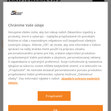
ADIDAS LK TRAINER 7 CF K
detské, tenisky
0.0
(
0
)
Chránime Vaše údaje
9,99
€
cena s DPH
Venujeme všetko úsilie, aby bol nákup našich Zákazníkov úspešný a
produkty, ktoré si vyberajú – najlepšie prispôsobené ich potrebám.
Robíme to však s maximálnym rešpektom voči bezpečnosti všetkých
+ 10 BODOV V
SIZEERCLUBE
osobných údajov. Kliknite „OK”, ak chcete, aby sme informácie o Vašom
správaní na našej stránke mohli použiť na prípravu obsahu
personalizovaného priamo pre Vás, vrátane odporúčaní produktov
prispôsobených Vašim potrebám a záujmom, personalizovanej reklamy
Informujte ma o dostupnosti
či zapamätania si vybraných preferencií. Svoje rozhodnutie aj nastavenia
týkajúce sa súborov cookie môžete kedykoľvek zmeniť, a to kliknutím na
Ak bude položka opäť dostupná, dostanete od nás oznámenie.
„Prispôsobiť”. Ak nechcete dostávať personalizovanú ponuku produktov
prispôsobenú Vašim preferenciám, vyberte možnosť „Odmietnuť
všetky”. Viac informácií nájdete v našich
zásadách ochrany osobných
údajov.
Vyberte veľkosť
Veľkosti EU
Veľkosti US
Prispôsobiť
ZISTIŤ DOSTUPNOSŤ V NAŠICH KAMENNÝCH PREDAJNIACH
28
16,6 cm
Informovať o dostupnosti
OK