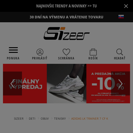
×
NAJNOVŠIE TRENDY A NOVINKY >> TU
30 DNÍ NA VÝMENU A VRÁTENIE TOVARU
PONUKA
PRIHLÁSIŤ
SCHRÁNKA
KOŠÍK
HĽADAŤ
›
›
›
›
SIZEER
DETI
OBUV
TENISKY
ADIDAS LK TRAINER 7 CF K