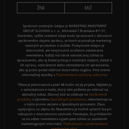
ŽENA
MUŽ
Správcom osobných údajov je MARKETING INVESTMENT
GROUP SLOVAKIA s. r. o., Michalská 7 Bratislava 811 01,
Slovensko, vyššie uvedené údaje budú spracúvané v dôvodoch
oprávneného záujmu správcu, za ktoré sa považuje marketing
vlastných produktov a služieb. Poskytnutie údajov je
dobrovoľné, ale nevyhnutné za účelom odoberania
newslettera. Každý má nárok odvolať svoj súhlas so
spracúvaním, ako aj žiadať prístup k osobným údajom, žiadať o
ich opravu, odstránenie alebo obmedzenie ich spracúvania,
ako aj právo podať sťažnosť dozornému orgánu. Plné znenie
Podmienkach ochrany súkromia
informačnej doložky v
*Zľava je jednorazová a platí 48 hodín od jej prijatia. Nájdete ju
v samostatnom e-maile, ktorý vám pošleme po kliknutí na
nezľavnené
aktivačný odkaz. Zľavový kód sa vzťahuje na
produkty
špeciálnych produktov
s výnimkou
, nekombinuje sa
s inými promo akciami a špeciálnymi ponukami. Zľavu
vyplývajúcu zo zápisu do Newslettera je možné uplatniť iba pri
nákupoch v internetovom obchode. Pamätajte, že prihlásením
sa na odber newslettera vyjadrujete súhlas so zasielaním
Podrobnosti v podmienkach
marketingových informácií.
predajných akcií.