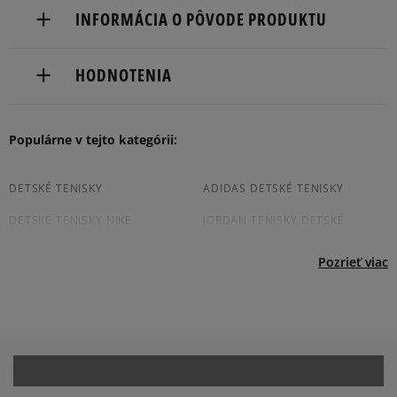
Doručenie zadarmo od 80 €.
INFORMÁCIA O PÔVODE PRODUKTU
Dodacia lehota: 2 až 6 pracovné dni.
adidas
Dostupné spôsoby doručenia:
HODNOTENIA
Hoogoorddreef 9a
kuriér,
1101 BA Amsterdam, Netherlands
packeta (zásielkovňa - kamenná pobočka, výdejné
boxy: Z-BOX),
Produkt nemá žiadne recenzie
Populárne v tejto kategórii:
serviceinfo@onlineshop.adidas.com
slovenská pošta - na adresu,
osobné prevzatie v predajni.
Dostupné spôsoby platby:
DETSKÉ TENISKY
ADIDAS DETSKÉ TENISKY
prevod,
DETSKÉ TENISKY NIKE
JORDAN TENISKY DETSKÉ
kartou,
platba na dobierku.
DETSKÉ TENISKY PUMA
CONVERSE TENISKY DETSKÉ
Pozrieť viac
REEBOK DETSKÉ TENISKY
DETSKÉ BIELE TENISKY
ČIERNE DETSKÉ TENISKY
Prezrite si populárne kolekcie detských tenisiek: