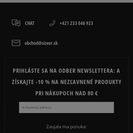
ADIDAS CAMPUS
ADIDAS GAZELLE
ADIDAS HANDBALL SPEZIAL
ADIDAS SAMBA
CHAT
+421 233 046 923
ADIDAS SUPERSTAR
AIR JORDAN
CONVERSE CUCK TAYLOR ALL
JORDAN AIR 1
obchod@sizeer.sk
STAR
JORDAN 4
NIKE AIR FORCE 1
PRIHLÁSTE SA NA ODBER NEWSLETTERA: A
NIKE AIR FORCE 1 LV8
NIKE DUNK
ZÍSKAJTE -10 % NA NEZĽAVNENÉ PRODUKTY
NIKE SHOX
PRI NÁKUPOCH NAD 80 €
Zaujala ma ponuka: